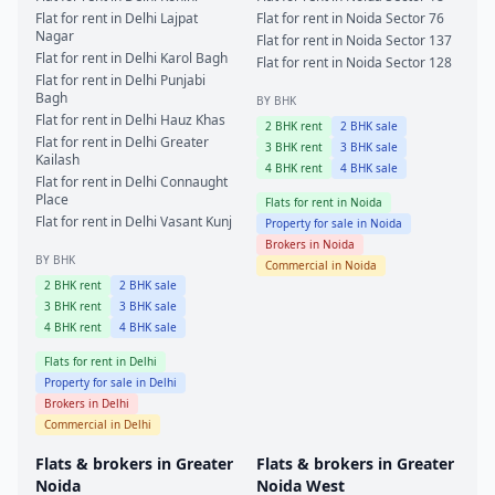
Flat for rent in
Delhi
Lajpat
Flat for rent in
Noida
Sector 76
Nagar
Flat for rent in
Noida
Sector 137
Flat for rent in
Delhi
Karol Bagh
Flat for rent in
Noida
Sector 128
Flat for rent in
Delhi
Punjabi
Bagh
BY BHK
Flat for rent in
Delhi
Hauz Khas
2
BHK rent
2
BHK sale
Flat for rent in
Delhi
Greater
3
BHK rent
3
BHK sale
Kailash
4
BHK rent
4
BHK sale
Flat for rent in
Delhi
Connaught
Place
Flats for rent in
Noida
Flat for rent in
Delhi
Vasant Kunj
Property for sale in
Noida
Brokers in
Noida
BY BHK
Commercial in
Noida
2
BHK rent
2
BHK sale
3
BHK rent
3
BHK sale
4
BHK rent
4
BHK sale
Flats for rent in
Delhi
Property for sale in
Delhi
Brokers in
Delhi
Commercial in
Delhi
Flats & brokers in
Greater
Flats & brokers in
Greater
Noida
Noida West