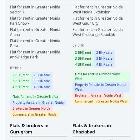
Flat for rent in
Greater Noida
Flat for rent in
Greater Noida
Sector 1
West
Noida Extension
Flat for rent in
Greater Noida
Flat for rent in
Greater Noida
Pari Chowk
West
Gaur City
Flat for rent in
Greater Noida
Flat for rent in
Greater Noida
Alpha
West
Crossings Republik
Flat for rent in
Greater Noida
Beta
BY BHK
Flat for rent in
Greater Noida
2
BHK rent
2
BHK sale
Knowledge Park
3
BHK rent
3
BHK sale
4
BHK rent
4
BHK sale
BY BHK
Flats for rent in
Greater Noida
2
BHK rent
2
BHK sale
West
3
BHK rent
3
BHK sale
Property for sale in
Greater Noida
4
BHK rent
4
BHK sale
West
Brokers in
Greater Noida West
Flats for rent in
Greater Noida
Commercial in
Greater Noida West
Property for sale in
Greater Noida
Brokers in
Greater Noida
Commercial in
Greater Noida
Flats & brokers in
Flats & brokers in
Gurugram
Ghaziabad