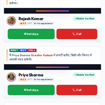
करूँगा।
Play video
Instagram
Rajesh Kumar
Mobile Verified
4.8
(
42
)
6+ Yrs experience
Rajesh Kumar
WhatsApp
Call
RENT
BUY
SELL
मैं
Priya Sharma
Greater Kailash
में प्रापर्टी खरीद, बिक्री और किराए में
आपकी मदद
करूँगी।
Play video
YouTube
Priya Sharma
Mobile Verified
4.9
(
67
)
8+ Yrs experience
Priya Sharma
WhatsApp
Call