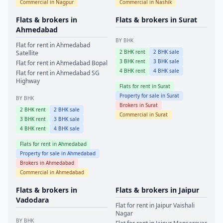
Commercial in
Nagpur
Commercial in
Nashik
Flats & brokers in
Flats & brokers in
Surat
Ahmedabad
BY BHK
Flat for rent in
Ahmedabad
2
BHK rent
2
BHK sale
Satellite
3
BHK rent
3
BHK sale
Flat for rent in
Ahmedabad
Bopal
4
BHK rent
4
BHK sale
Flat for rent in
Ahmedabad
SG
Highway
Flats for rent in
Surat
Property for sale in
Surat
BY BHK
Brokers in
Surat
2
BHK rent
2
BHK sale
Commercial in
Surat
3
BHK rent
3
BHK sale
4
BHK rent
4
BHK sale
Flats for rent in
Ahmedabad
Property for sale in
Ahmedabad
Brokers in
Ahmedabad
Commercial in
Ahmedabad
Flats & brokers in
Flats & brokers in
Jaipur
Vadodara
Flat for rent in
Jaipur
Vaishali
Nagar
BY BHK