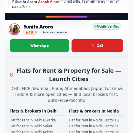
मैं
Sunita Arora
Ashok Vihar
में प्रापर्टी खरीद, बिक्री और किराए में आपकी
मदद
करूँगी।
Play video
Instagram
Sunita Arora
Mobile Verified
4.9
(
29
)
9+ Yrs experience
Sunita Arora
WhatsApp
Call
Flats for Rent & Property for Sale —
Launch Cities
Delhi NCR, Mumbai, Pune, Ahmedabad, Jaipur, Lucknow,
Indore & more open cities — find local brokers first.
#BrokerSePoochho
Flats & brokers in
Delhi
Flats & brokers in
Noida
Flat for rent in
Delhi
Dwarka
Flat for rent in
Noida
Sector 62
Flat for rent in
Delhi
Saket
Flat for rent in
Noida
Sector 50
Flat for rent in
Delhi
Rohini
Flat for rent in
Noida
Sector 18