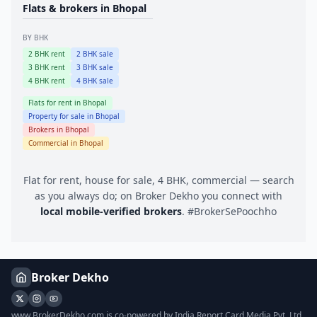
Flats & brokers in
Bhopal
BY BHK
2
BHK rent
2
BHK sale
3
BHK rent
3
BHK sale
4
BHK rent
4
BHK sale
Flats for rent in
Bhopal
Property for sale in
Bhopal
Brokers in
Bhopal
Commercial in
Bhopal
Flat for rent, house for sale, 4 BHK, commercial — search
as you always do; on Broker Dekho you connect with
local mobile-verified brokers
. #BrokerSePoochho
Broker Dekho
www.BrokerDekho.com is co-powered by India Report Card Media Pvt. Ltd.