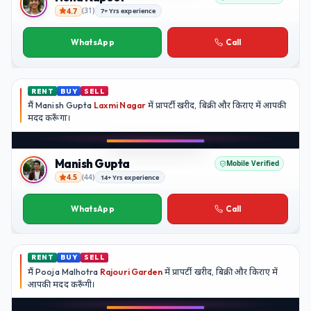
4.7
(
31
)
7+ Yrs experience
Neha Kapoor
WhatsApp
Call
RENT
BUY
SELL
मैं
Manish Gupta
Laxmi Nagar
में प्रापर्टी खरीद, बिक्री और किराए में आपकी
मदद
करूँगा।
Play video
YouTube
Manish Gupta
Mobile Verified
4.5
(
44
)
14+ Yrs experience
Manish Gupta
WhatsApp
Call
RENT
BUY
SELL
मैं
Pooja Malhotra
Rajouri Garden
में प्रापर्टी खरीद, बिक्री और किराए में
आपकी मदद
करूँगी।
Play video