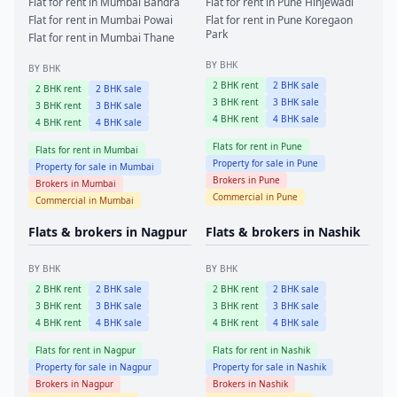
Flat for rent in
Mumbai
Bandra
Flat for rent in
Pune
Hinjewadi
Flat for rent in
Mumbai
Powai
Flat for rent in
Pune
Koregaon
Park
Flat for rent in
Mumbai
Thane
BY BHK
BY BHK
2
BHK rent
2
BHK sale
2
BHK rent
2
BHK sale
3
BHK rent
3
BHK sale
3
BHK rent
3
BHK sale
4
BHK rent
4
BHK sale
4
BHK rent
4
BHK sale
Flats for rent in
Pune
Flats for rent in
Mumbai
Property for sale in
Pune
Property for sale in
Mumbai
Brokers in
Pune
Brokers in
Mumbai
Commercial in
Pune
Commercial in
Mumbai
Flats & brokers in
Nagpur
Flats & brokers in
Nashik
BY BHK
BY BHK
2
BHK rent
2
BHK sale
2
BHK rent
2
BHK sale
3
BHK rent
3
BHK sale
3
BHK rent
3
BHK sale
4
BHK rent
4
BHK sale
4
BHK rent
4
BHK sale
Flats for rent in
Nagpur
Flats for rent in
Nashik
Property for sale in
Nagpur
Property for sale in
Nashik
Brokers in
Nagpur
Brokers in
Nashik