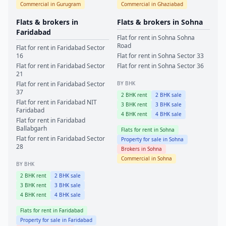
Commercial in
Gurugram
Commercial in
Ghaziabad
Flats & brokers in
Flats & brokers in
Sohna
Faridabad
Flat for rent in
Sohna
Sohna
Road
Flat for rent in
Faridabad
Sector
16
Flat for rent in
Sohna
Sector 33
Flat for rent in
Faridabad
Sector
Flat for rent in
Sohna
Sector 36
21
Flat for rent in
Faridabad
Sector
BY BHK
37
2
BHK rent
2
BHK sale
Flat for rent in
Faridabad
NIT
3
BHK rent
3
BHK sale
Faridabad
4
BHK rent
4
BHK sale
Flat for rent in
Faridabad
Ballabgarh
Flats for rent in
Sohna
Flat for rent in
Faridabad
Sector
Property for sale in
Sohna
28
Brokers in
Sohna
Commercial in
Sohna
BY BHK
2
BHK rent
2
BHK sale
3
BHK rent
3
BHK sale
4
BHK rent
4
BHK sale
Flats for rent in
Faridabad
Property for sale in
Faridabad