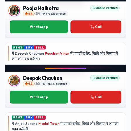
YouTube
Pooja Malhotra
Mobile Verified
4.8
(
39
)
8+ Yrs experience
Pooja Malhotra
WhatsApp
Call
RENT
BUY
SELL
मैं
Deepak Chauhan
Paschim Vihar
में प्रापर्टी खरीद, बिक्री और किराए में
आपकी मदद
करूँगा।
Play video
Instagram
Deepak Chauhan
Mobile Verified
4.6
(
36
)
13+ Yrs experience
Deepak Chauhan
WhatsApp
Call
RENT
BUY
SELL
मैं
Anjali Saxena
Model Town
में प्रापर्टी खरीद, बिक्री और किराए में आपकी
मदद
करूँगी।