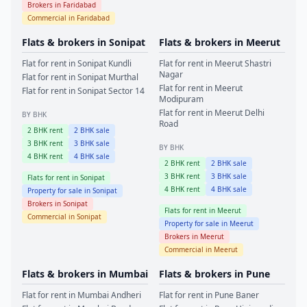
Brokers in
Faridabad
Commercial in
Faridabad
Flats & brokers in
Sonipat
Flats & brokers in
Meerut
Flat for rent in
Sonipat
Kundli
Flat for rent in
Meerut
Shastri
Nagar
Flat for rent in
Sonipat
Murthal
Flat for rent in
Meerut
Flat for rent in
Sonipat
Sector 14
Modipuram
Flat for rent in
Meerut
Delhi
BY BHK
Road
2
BHK rent
2
BHK sale
3
BHK rent
3
BHK sale
BY BHK
4
BHK rent
4
BHK sale
2
BHK rent
2
BHK sale
3
BHK rent
3
BHK sale
Flats for rent in
Sonipat
4
BHK rent
4
BHK sale
Property for sale in
Sonipat
Brokers in
Sonipat
Flats for rent in
Meerut
Commercial in
Sonipat
Property for sale in
Meerut
Brokers in
Meerut
Commercial in
Meerut
Flats & brokers in
Mumbai
Flats & brokers in
Pune
Flat for rent in
Mumbai
Andheri
Flat for rent in
Pune
Baner