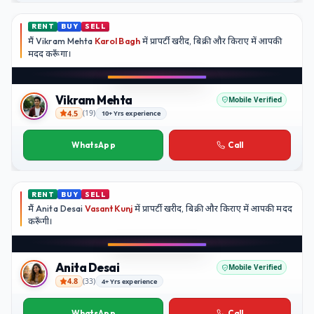
RENT
BUY
SELL
मैं
Vikram Mehta
Karol Bagh
में प्रापर्टी खरीद, बिक्री और किराए में आपकी
मदद
करूँगा।
Play video
YouTube
Vikram Mehta
Mobile Verified
4.5
(
19
)
10+ Yrs experience
Vikram Mehta
WhatsApp
Call
RENT
BUY
SELL
मैं
Anita Desai
Vasant Kunj
में प्रापर्टी खरीद, बिक्री और किराए में आपकी मदद
करूँगी।
Play video
YouTube
Anita Desai
Mobile Verified
4.8
(
33
)
4+ Yrs experience
Anita Desai
WhatsApp
Call