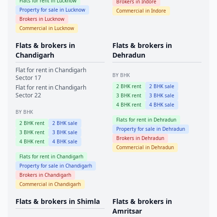
Flats for rent in
Lucknow
Brokers in
Indore
Property for sale in
Lucknow
Commercial in
Indore
Brokers in
Lucknow
Commercial in
Lucknow
Flats & brokers in
Flats & brokers in
Chandigarh
Dehradun
Flat for rent in
Chandigarh
BY BHK
Sector 17
2
BHK rent
2
BHK sale
Flat for rent in
Chandigarh
Sector 22
3
BHK rent
3
BHK sale
4
BHK rent
4
BHK sale
BY BHK
Flats for rent in
Dehradun
2
BHK rent
2
BHK sale
Property for sale in
Dehradun
3
BHK rent
3
BHK sale
Brokers in
Dehradun
4
BHK rent
4
BHK sale
Commercial in
Dehradun
Flats for rent in
Chandigarh
Property for sale in
Chandigarh
Brokers in
Chandigarh
Commercial in
Chandigarh
Flats & brokers in
Shimla
Flats & brokers in
Amritsar