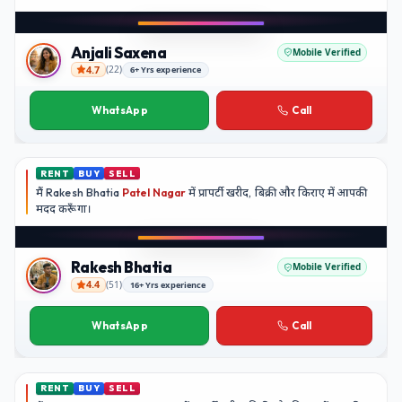
Play video
YouTube
Anjali Saxena
Mobile Verified
4.7
(
22
)
6+ Yrs experience
Anjali Saxena
WhatsApp
Call
RENT
BUY
SELL
मैं
Rakesh Bhatia
Patel Nagar
में प्रापर्टी खरीद, बिक्री और किराए में आपकी
मदद
करूँगा।
Play video
YouTube
Rakesh Bhatia
Mobile Verified
4.4
(
51
)
16+ Yrs experience
Rakesh Bhatia
WhatsApp
Call
RENT
BUY
SELL