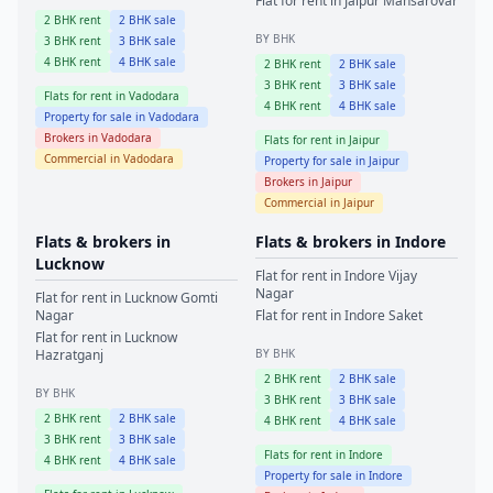
Flat for rent in
Jaipur
Mansarovar
2
BHK rent
2
BHK sale
BY BHK
3
BHK rent
3
BHK sale
4
BHK rent
4
BHK sale
2
BHK rent
2
BHK sale
3
BHK rent
3
BHK sale
Flats for rent in
Vadodara
4
BHK rent
4
BHK sale
Property for sale in
Vadodara
Brokers in
Vadodara
Flats for rent in
Jaipur
Commercial in
Vadodara
Property for sale in
Jaipur
Brokers in
Jaipur
Commercial in
Jaipur
Flats & brokers in
Flats & brokers in
Indore
Lucknow
Flat for rent in
Indore
Vijay
Nagar
Flat for rent in
Lucknow
Gomti
Nagar
Flat for rent in
Indore
Saket
Flat for rent in
Lucknow
Hazratganj
BY BHK
2
BHK rent
2
BHK sale
BY BHK
3
BHK rent
3
BHK sale
2
BHK rent
2
BHK sale
4
BHK rent
4
BHK sale
3
BHK rent
3
BHK sale
Flats for rent in
Indore
4
BHK rent
4
BHK sale
Property for sale in
Indore