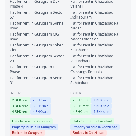
Flat for rent in
Gurugram
DLF
Flat for rent in
Ghaziabad
Phase 4
Vaishali
Flat for rent in
Gurugram
Sector
Flat for rent in
Ghaziabad
57
Indirapuram
Flat for rent in
Gurugram
Sohna
Flat for rent in
Ghaziabad
Raj
Road
Nagar
Flat for rent in
Gurugram
MG
Flat for rent in
Ghaziabad
Raj
Road
Nagar Extension
Flat for rent in
Gurugram
Cyber
Flat for rent in
Ghaziabad
City
Kaushambi
Flat for rent in
Gurugram
Sector
Flat for rent in
Ghaziabad
29
Vasundhara
Flat for rent in
Gurugram
DLF
Flat for rent in
Ghaziabad
Phase 1
Crossings Republik
Flat for rent in
Gurugram
Sector
Flat for rent in
Ghaziabad
31
Sahibabad
BY BHK
BY BHK
2
BHK rent
2
BHK sale
2
BHK rent
2
BHK sale
3
BHK rent
3
BHK sale
3
BHK rent
3
BHK sale
4
BHK rent
4
BHK sale
4
BHK rent
4
BHK sale
Flats for rent in
Gurugram
Flats for rent in
Ghaziabad
Property for sale in
Gurugram
Property for sale in
Ghaziabad
Brokers in
Gurugram
Brokers in
Ghaziabad