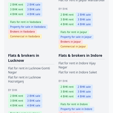
Flat for rent in
Jaipur
Mansarovar
2
BHK rent
2
BHK sale
BY BHK
3
BHK rent
3
BHK sale
4
BHK rent
4
BHK sale
2
BHK rent
2
BHK sale
3
BHK rent
3
BHK sale
Flats for rent in
Vadodara
4
BHK rent
4
BHK sale
Property for sale in
Vadodara
Brokers in
Vadodara
Flats for rent in
Jaipur
Commercial in
Vadodara
Property for sale in
Jaipur
Brokers in
Jaipur
Commercial in
Jaipur
Flats & brokers in
Flats & brokers in
Indore
Lucknow
Flat for rent in
Indore
Vijay
Nagar
Flat for rent in
Lucknow
Gomti
Nagar
Flat for rent in
Indore
Saket
Flat for rent in
Lucknow
Hazratganj
BY BHK
2
BHK rent
2
BHK sale
BY BHK
3
BHK rent
3
BHK sale
2
BHK rent
2
BHK sale
4
BHK rent
4
BHK sale
3
BHK rent
3
BHK sale
Flats for rent in
Indore
4
BHK rent
4
BHK sale
Property for sale in
Indore