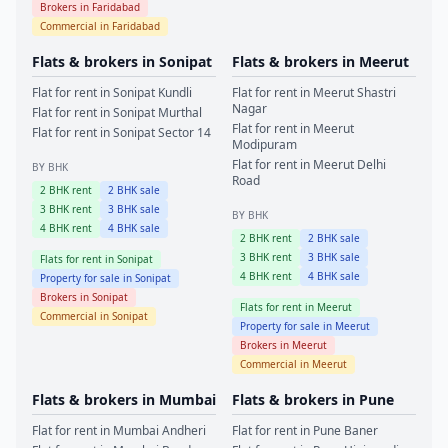
Brokers in
Faridabad
Commercial in
Faridabad
Flats & brokers in
Sonipat
Flats & brokers in
Meerut
Flat for rent in
Sonipat
Kundli
Flat for rent in
Meerut
Shastri
Nagar
Flat for rent in
Sonipat
Murthal
Flat for rent in
Meerut
Flat for rent in
Sonipat
Sector 14
Modipuram
Flat for rent in
Meerut
Delhi
BY BHK
Road
2
BHK rent
2
BHK sale
3
BHK rent
3
BHK sale
BY BHK
4
BHK rent
4
BHK sale
2
BHK rent
2
BHK sale
3
BHK rent
3
BHK sale
Flats for rent in
Sonipat
4
BHK rent
4
BHK sale
Property for sale in
Sonipat
Brokers in
Sonipat
Flats for rent in
Meerut
Commercial in
Sonipat
Property for sale in
Meerut
Brokers in
Meerut
Commercial in
Meerut
Flats & brokers in
Mumbai
Flats & brokers in
Pune
Flat for rent in
Mumbai
Andheri
Flat for rent in
Pune
Baner