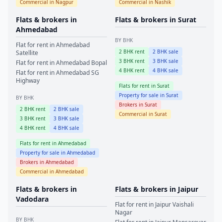
Commercial in
Nagpur
Commercial in
Nashik
Flats & brokers in
Flats & brokers in
Surat
Ahmedabad
BY BHK
Flat for rent in
Ahmedabad
2
BHK rent
2
BHK sale
Satellite
3
BHK rent
3
BHK sale
Flat for rent in
Ahmedabad
Bopal
4
BHK rent
4
BHK sale
Flat for rent in
Ahmedabad
SG
Highway
Flats for rent in
Surat
Property for sale in
Surat
BY BHK
Brokers in
Surat
2
BHK rent
2
BHK sale
Commercial in
Surat
3
BHK rent
3
BHK sale
4
BHK rent
4
BHK sale
Flats for rent in
Ahmedabad
Property for sale in
Ahmedabad
Brokers in
Ahmedabad
Commercial in
Ahmedabad
Flats & brokers in
Flats & brokers in
Jaipur
Vadodara
Flat for rent in
Jaipur
Vaishali
Nagar
BY BHK