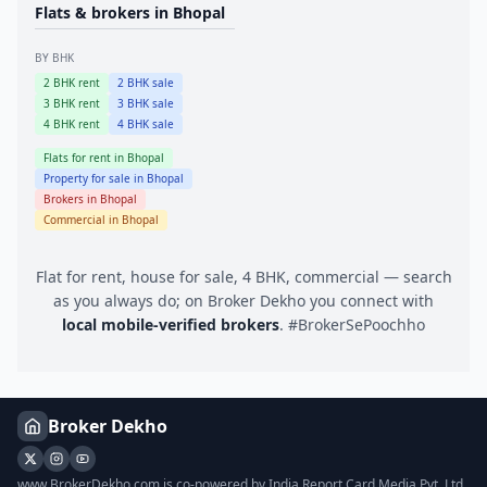
Flats & brokers in
Bhopal
BY BHK
2
BHK rent
2
BHK sale
3
BHK rent
3
BHK sale
4
BHK rent
4
BHK sale
Flats for rent in
Bhopal
Property for sale in
Bhopal
Brokers in
Bhopal
Commercial in
Bhopal
Flat for rent, house for sale, 4 BHK, commercial — search
as you always do; on Broker Dekho you connect with
local mobile-verified brokers
. #BrokerSePoochho
Broker Dekho
www.BrokerDekho.com is co-powered by India Report Card Media Pvt. Ltd.