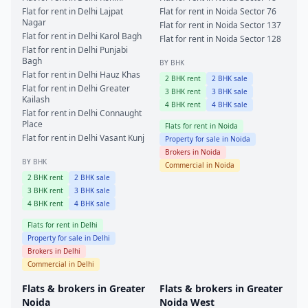
Flat for rent in
Delhi
Lajpat
Flat for rent in
Noida
Sector 76
Nagar
Flat for rent in
Noida
Sector 137
Flat for rent in
Delhi
Karol Bagh
Flat for rent in
Noida
Sector 128
Flat for rent in
Delhi
Punjabi
Bagh
BY BHK
Flat for rent in
Delhi
Hauz Khas
2
BHK rent
2
BHK sale
Flat for rent in
Delhi
Greater
3
BHK rent
3
BHK sale
Kailash
4
BHK rent
4
BHK sale
Flat for rent in
Delhi
Connaught
Place
Flats for rent in
Noida
Flat for rent in
Delhi
Vasant Kunj
Property for sale in
Noida
Brokers in
Noida
BY BHK
Commercial in
Noida
2
BHK rent
2
BHK sale
3
BHK rent
3
BHK sale
4
BHK rent
4
BHK sale
Flats for rent in
Delhi
Property for sale in
Delhi
Brokers in
Delhi
Commercial in
Delhi
Flats & brokers in
Greater
Flats & brokers in
Greater
Noida
Noida West