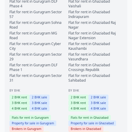
Flat for rent in
Gurugram
DLF
Flat for rent in
Ghaziabad
Phase 4
Vaishali
Flat for rent in
Gurugram
Sector
Flat for rent in
Ghaziabad
57
Indirapuram
Flat for rent in
Gurugram
Sohna
Flat for rent in
Ghaziabad
Raj
Road
Nagar
Flat for rent in
Gurugram
MG
Flat for rent in
Ghaziabad
Raj
Road
Nagar Extension
Flat for rent in
Gurugram
Cyber
Flat for rent in
Ghaziabad
City
Kaushambi
Flat for rent in
Gurugram
Sector
Flat for rent in
Ghaziabad
29
Vasundhara
Flat for rent in
Gurugram
DLF
Flat for rent in
Ghaziabad
Phase 1
Crossings Republik
Flat for rent in
Gurugram
Sector
Flat for rent in
Ghaziabad
31
Sahibabad
BY BHK
BY BHK
2
BHK rent
2
BHK sale
2
BHK rent
2
BHK sale
3
BHK rent
3
BHK sale
3
BHK rent
3
BHK sale
4
BHK rent
4
BHK sale
4
BHK rent
4
BHK sale
Flats for rent in
Gurugram
Flats for rent in
Ghaziabad
Property for sale in
Gurugram
Property for sale in
Ghaziabad
Brokers in
Gurugram
Brokers in
Ghaziabad