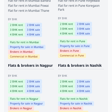
Flat for rent in
Mumbai
Bandra
Flat for rent in
Pune
Hinjewadi
Flat for rent in
Mumbai
Powai
Flat for rent in
Pune
Koregaon
Park
Flat for rent in
Mumbai
Thane
BY BHK
BY BHK
2
BHK rent
2
BHK sale
2
BHK rent
2
BHK sale
3
BHK rent
3
BHK sale
3
BHK rent
3
BHK sale
4
BHK rent
4
BHK sale
4
BHK rent
4
BHK sale
Flats for rent in
Pune
Flats for rent in
Mumbai
Property for sale in
Pune
Property for sale in
Mumbai
Brokers in
Pune
Brokers in
Mumbai
Commercial in
Pune
Commercial in
Mumbai
Flats & brokers in
Nagpur
Flats & brokers in
Nashik
BY BHK
BY BHK
2
BHK rent
2
BHK sale
2
BHK rent
2
BHK sale
3
BHK rent
3
BHK sale
3
BHK rent
3
BHK sale
4
BHK rent
4
BHK sale
4
BHK rent
4
BHK sale
Flats for rent in
Nagpur
Flats for rent in
Nashik
Property for sale in
Nagpur
Property for sale in
Nashik
Brokers in
Nagpur
Brokers in
Nashik