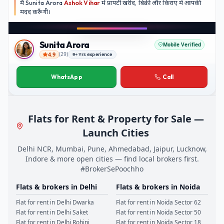
मैं
Sunita Arora
Ashok Vihar
में प्रापर्टी खरीद, बिक्री और किराए में आपकी
मदद
करूँगी।
Play video
Instagram
Sunita Arora
Mobile Verified
4.9
(
29
)
9+ Yrs experience
Sunita Arora
WhatsApp
Call
Flats for Rent & Property for Sale —
Launch Cities
Delhi NCR, Mumbai, Pune, Ahmedabad, Jaipur, Lucknow,
Indore & more open cities — find local brokers first.
#BrokerSePoochho
Flats & brokers in
Delhi
Flats & brokers in
Noida
Flat for rent in
Delhi
Dwarka
Flat for rent in
Noida
Sector 62
Flat for rent in
Delhi
Saket
Flat for rent in
Noida
Sector 50
Flat for rent in
Delhi
Rohini
Flat for rent in
Noida
Sector 18