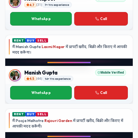
4.7
(
31
)
7+ Yrs experience
Neha Kapoor
WhatsApp
Call
RENT
BUY
SELL
मैं
Manish Gupta
Laxmi Nagar
में प्रापर्टी खरीद, बिक्री और किराए में आपकी
मदद
करूँगा।
Play video
YouTube
Manish Gupta
Mobile Verified
4.5
(
44
)
14+ Yrs experience
Manish Gupta
WhatsApp
Call
RENT
BUY
SELL
मैं
Pooja Malhotra
Rajouri Garden
में प्रापर्टी खरीद, बिक्री और किराए में
आपकी मदद
करूँगी।
Play video