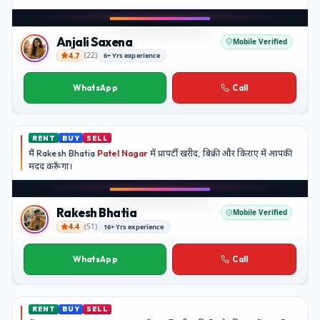
Play video
YouTube
Anjali Saxena
Mobile Verified
4.7
(
22
)
6+ Yrs experience
Anjali Saxena
WhatsApp
Call
RENT
BUY
SELL
मैं
Rakesh Bhatia
Patel Nagar
में प्रापर्टी खरीद, बिक्री और किराए में आपकी
मदद
करूँगा।
Play video
YouTube
Rakesh Bhatia
Mobile Verified
4.4
(
51
)
16+ Yrs experience
Rakesh Bhatia
WhatsApp
Call
RENT
BUY
SELL