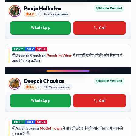
YouTube
Pooja Malhotra
Mobile Verified
4.8
(
39
)
8+ Yrs experience
Pooja Malhotra
WhatsApp
Call
RENT
BUY
SELL
मैं
Deepak Chauhan
Paschim Vihar
में प्रापर्टी खरीद, बिक्री और किराए में
आपकी मदद
करूँगा।
Play video
Instagram
Deepak Chauhan
Mobile Verified
4.6
(
36
)
13+ Yrs experience
Deepak Chauhan
WhatsApp
Call
RENT
BUY
SELL
मैं
Anjali Saxena
Model Town
में प्रापर्टी खरीद, बिक्री और किराए में आपकी
मदद
करूँगी।