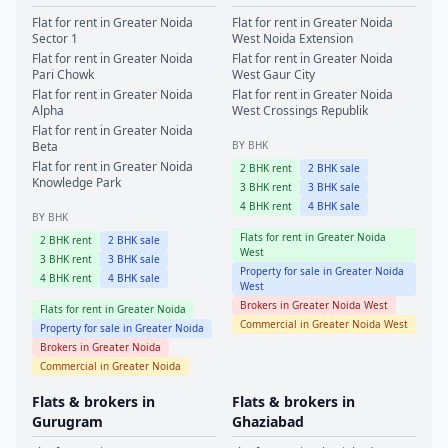
Flat for rent in
Greater Noida
Flat for rent in
Greater Noida
Sector 1
West
Noida Extension
Flat for rent in
Greater Noida
Flat for rent in
Greater Noida
Pari Chowk
West
Gaur City
Flat for rent in
Greater Noida
Flat for rent in
Greater Noida
Alpha
West
Crossings Republik
Flat for rent in
Greater Noida
Beta
BY BHK
Flat for rent in
Greater Noida
2
BHK rent
2
BHK sale
Knowledge Park
3
BHK rent
3
BHK sale
4
BHK rent
4
BHK sale
BY BHK
Flats for rent in
Greater Noida
2
BHK rent
2
BHK sale
West
3
BHK rent
3
BHK sale
Property for sale in
Greater Noida
4
BHK rent
4
BHK sale
West
Brokers in
Greater Noida West
Flats for rent in
Greater Noida
Commercial in
Greater Noida West
Property for sale in
Greater Noida
Brokers in
Greater Noida
Commercial in
Greater Noida
Flats & brokers in
Flats & brokers in
Gurugram
Ghaziabad