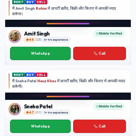
RENT
BUY
SELL
मैं
Amit Singh
Rohini
में प्रापर्टी खरीद, बिक्री और किराए में आपकी मदद
करूँगा।
Play video
YouTube
Amit Singh
Mobile Verified
4.6
(
28
)
5+ Yrs experience
Amit Singh
WhatsApp
Call
RENT
BUY
SELL
मैं
Sneha Patel
Hauz Khas
में प्रापर्टी खरीद, बिक्री और किराए में आपकी मदद
करूँगी।
Play video
Instagram
Sneha Patel
Mobile Verified
4.7
(
51
)
7+ Yrs experience
Sneha Patel
WhatsApp
Call