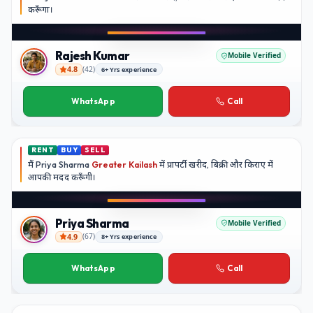
करूँगा।
Play video
Instagram
Rajesh Kumar
Mobile Verified
4.8
(
42
)
6+ Yrs experience
Rajesh Kumar
WhatsApp
Call
RENT
BUY
SELL
मैं
Priya Sharma
Greater Kailash
में प्रापर्टी खरीद, बिक्री और किराए में
आपकी मदद
करूँगी।
Play video
YouTube
Priya Sharma
Mobile Verified
4.9
(
67
)
8+ Yrs experience
Priya Sharma
WhatsApp
Call