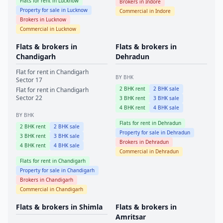
Flats for rent in
Lucknow
Brokers in
Indore
Property for sale in
Lucknow
Commercial in
Indore
Brokers in
Lucknow
Commercial in
Lucknow
Flats & brokers in
Flats & brokers in
Chandigarh
Dehradun
Flat for rent in
Chandigarh
BY BHK
Sector 17
2
BHK rent
2
BHK sale
Flat for rent in
Chandigarh
Sector 22
3
BHK rent
3
BHK sale
4
BHK rent
4
BHK sale
BY BHK
Flats for rent in
Dehradun
2
BHK rent
2
BHK sale
Property for sale in
Dehradun
3
BHK rent
3
BHK sale
Brokers in
Dehradun
4
BHK rent
4
BHK sale
Commercial in
Dehradun
Flats for rent in
Chandigarh
Property for sale in
Chandigarh
Brokers in
Chandigarh
Commercial in
Chandigarh
Flats & brokers in
Shimla
Flats & brokers in
Amritsar