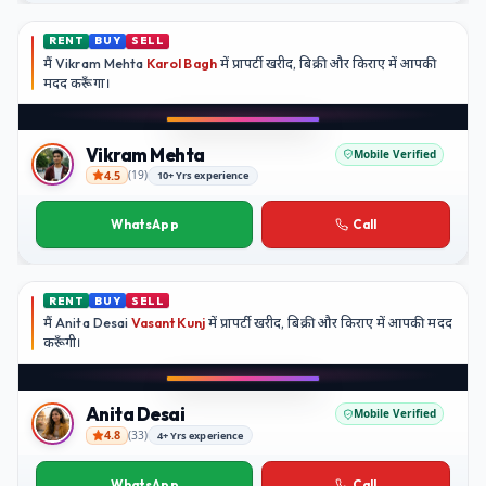
RENT
BUY
SELL
मैं
Vikram Mehta
Karol Bagh
में प्रापर्टी खरीद, बिक्री और किराए में आपकी
मदद
करूँगा।
Play video
YouTube
Vikram Mehta
Mobile Verified
4.5
(
19
)
10+ Yrs experience
Vikram Mehta
WhatsApp
Call
RENT
BUY
SELL
मैं
Anita Desai
Vasant Kunj
में प्रापर्टी खरीद, बिक्री और किराए में आपकी मदद
करूँगी।
Play video
YouTube
Anita Desai
Mobile Verified
4.8
(
33
)
4+ Yrs experience
Anita Desai
WhatsApp
Call