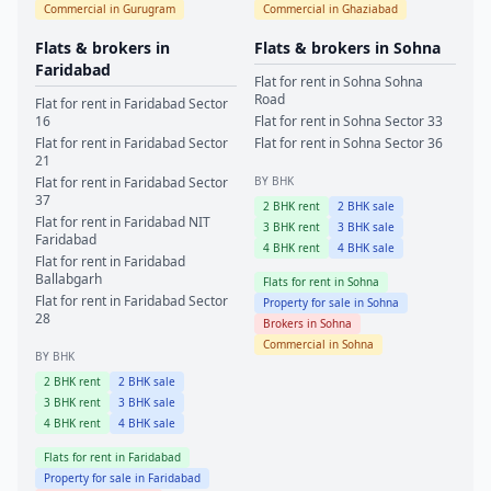
Commercial in
Gurugram
Commercial in
Ghaziabad
Flats & brokers in
Flats & brokers in
Sohna
Faridabad
Flat for rent in
Sohna
Sohna
Road
Flat for rent in
Faridabad
Sector
16
Flat for rent in
Sohna
Sector 33
Flat for rent in
Faridabad
Sector
Flat for rent in
Sohna
Sector 36
21
Flat for rent in
Faridabad
Sector
BY BHK
37
2
BHK rent
2
BHK sale
Flat for rent in
Faridabad
NIT
3
BHK rent
3
BHK sale
Faridabad
4
BHK rent
4
BHK sale
Flat for rent in
Faridabad
Ballabgarh
Flats for rent in
Sohna
Flat for rent in
Faridabad
Sector
Property for sale in
Sohna
28
Brokers in
Sohna
Commercial in
Sohna
BY BHK
2
BHK rent
2
BHK sale
3
BHK rent
3
BHK sale
4
BHK rent
4
BHK sale
Flats for rent in
Faridabad
Property for sale in
Faridabad