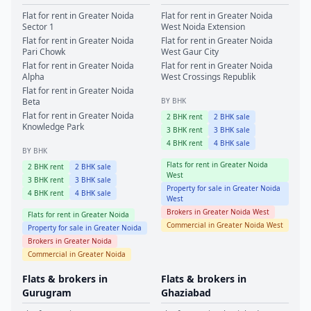
Flat for rent in
Greater Noida
Flat for rent in
Greater Noida
Sector 1
West
Noida Extension
Flat for rent in
Greater Noida
Flat for rent in
Greater Noida
Pari Chowk
West
Gaur City
Flat for rent in
Greater Noida
Flat for rent in
Greater Noida
Alpha
West
Crossings Republik
Flat for rent in
Greater Noida
Beta
BY BHK
Flat for rent in
Greater Noida
2
BHK rent
2
BHK sale
Knowledge Park
3
BHK rent
3
BHK sale
4
BHK rent
4
BHK sale
BY BHK
Flats for rent in
Greater Noida
2
BHK rent
2
BHK sale
West
3
BHK rent
3
BHK sale
Property for sale in
Greater Noida
4
BHK rent
4
BHK sale
West
Brokers in
Greater Noida West
Flats for rent in
Greater Noida
Commercial in
Greater Noida West
Property for sale in
Greater Noida
Brokers in
Greater Noida
Commercial in
Greater Noida
Flats & brokers in
Flats & brokers in
Gurugram
Ghaziabad