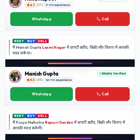
4.7
(
31
)
7+ Yrs experience
Neha Kapoor
WhatsApp
Call
RENT
BUY
SELL
मैं
Manish Gupta
Laxmi Nagar
में प्रापर्टी खरीद, बिक्री और किराए में आपकी
मदद
करूँगा।
Play video
YouTube
Manish Gupta
Mobile Verified
4.5
(
44
)
14+ Yrs experience
Manish Gupta
WhatsApp
Call
RENT
BUY
SELL
मैं
Pooja Malhotra
Rajouri Garden
में प्रापर्टी खरीद, बिक्री और किराए में
आपकी मदद
करूँगी।
Play video