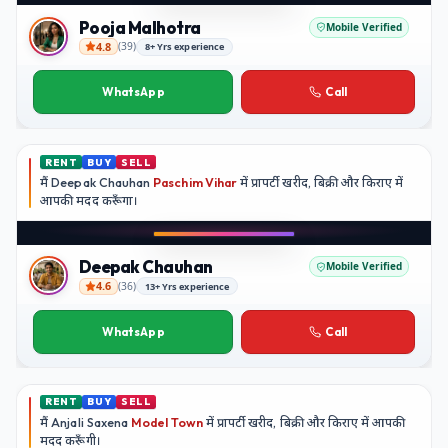
YouTube
Pooja Malhotra
Mobile Verified
4.8
(
39
)
8+ Yrs experience
Pooja Malhotra
WhatsApp
Call
RENT
BUY
SELL
मैं
Deepak Chauhan
Paschim Vihar
में प्रापर्टी खरीद, बिक्री और किराए में
आपकी मदद
करूँगा।
Play video
Instagram
Deepak Chauhan
Mobile Verified
4.6
(
36
)
13+ Yrs experience
Deepak Chauhan
WhatsApp
Call
RENT
BUY
SELL
मैं
Anjali Saxena
Model Town
में प्रापर्टी खरीद, बिक्री और किराए में आपकी
मदद
करूँगी।