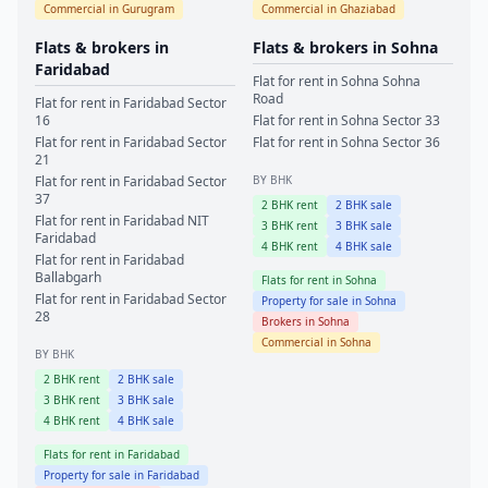
Commercial in
Gurugram
Commercial in
Ghaziabad
Flats & brokers in
Flats & brokers in
Sohna
Faridabad
Flat for rent in
Sohna
Sohna
Road
Flat for rent in
Faridabad
Sector
16
Flat for rent in
Sohna
Sector 33
Flat for rent in
Faridabad
Sector
Flat for rent in
Sohna
Sector 36
21
Flat for rent in
Faridabad
Sector
BY BHK
37
2
BHK rent
2
BHK sale
Flat for rent in
Faridabad
NIT
3
BHK rent
3
BHK sale
Faridabad
4
BHK rent
4
BHK sale
Flat for rent in
Faridabad
Ballabgarh
Flats for rent in
Sohna
Flat for rent in
Faridabad
Sector
Property for sale in
Sohna
28
Brokers in
Sohna
Commercial in
Sohna
BY BHK
2
BHK rent
2
BHK sale
3
BHK rent
3
BHK sale
4
BHK rent
4
BHK sale
Flats for rent in
Faridabad
Property for sale in
Faridabad