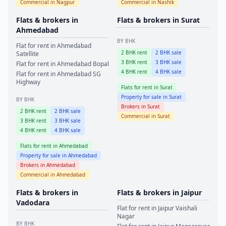
Commercial in
Nagpur
Commercial in
Nashik
Flats & brokers in
Flats & brokers in
Surat
Ahmedabad
BY BHK
Flat for rent in
Ahmedabad
2
BHK rent
2
BHK sale
Satellite
3
BHK rent
3
BHK sale
Flat for rent in
Ahmedabad
Bopal
4
BHK rent
4
BHK sale
Flat for rent in
Ahmedabad
SG
Highway
Flats for rent in
Surat
Property for sale in
Surat
BY BHK
Brokers in
Surat
2
BHK rent
2
BHK sale
Commercial in
Surat
3
BHK rent
3
BHK sale
4
BHK rent
4
BHK sale
Flats for rent in
Ahmedabad
Property for sale in
Ahmedabad
Brokers in
Ahmedabad
Commercial in
Ahmedabad
Flats & brokers in
Flats & brokers in
Jaipur
Vadodara
Flat for rent in
Jaipur
Vaishali
Nagar
BY BHK