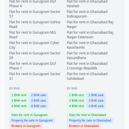
Flat for rent in
Gurugram
DLF
Flat for rent in
Ghaziabad
Phase 4
Vaishali
Flat for rent in
Gurugram
Sector
Flat for rent in
Ghaziabad
57
Indirapuram
Flat for rent in
Gurugram
Sohna
Flat for rent in
Ghaziabad
Raj
Road
Nagar
Flat for rent in
Gurugram
MG
Flat for rent in
Ghaziabad
Raj
Road
Nagar Extension
Flat for rent in
Gurugram
Cyber
Flat for rent in
Ghaziabad
City
Kaushambi
Flat for rent in
Gurugram
Sector
Flat for rent in
Ghaziabad
29
Vasundhara
Flat for rent in
Gurugram
DLF
Flat for rent in
Ghaziabad
Phase 1
Crossings Republik
Flat for rent in
Gurugram
Sector
Flat for rent in
Ghaziabad
31
Sahibabad
BY BHK
BY BHK
2
BHK rent
2
BHK sale
2
BHK rent
2
BHK sale
3
BHK rent
3
BHK sale
3
BHK rent
3
BHK sale
4
BHK rent
4
BHK sale
4
BHK rent
4
BHK sale
Flats for rent in
Gurugram
Flats for rent in
Ghaziabad
Property for sale in
Gurugram
Property for sale in
Ghaziabad
Brokers in
Gurugram
Brokers in
Ghaziabad