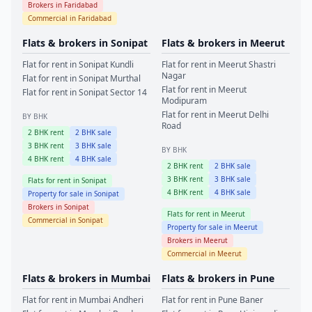
Brokers in
Faridabad
Commercial in
Faridabad
Flats & brokers in
Sonipat
Flats & brokers in
Meerut
Flat for rent in
Sonipat
Kundli
Flat for rent in
Meerut
Shastri
Nagar
Flat for rent in
Sonipat
Murthal
Flat for rent in
Meerut
Flat for rent in
Sonipat
Sector 14
Modipuram
Flat for rent in
Meerut
Delhi
BY BHK
Road
2
BHK rent
2
BHK sale
3
BHK rent
3
BHK sale
BY BHK
4
BHK rent
4
BHK sale
2
BHK rent
2
BHK sale
3
BHK rent
3
BHK sale
Flats for rent in
Sonipat
4
BHK rent
4
BHK sale
Property for sale in
Sonipat
Brokers in
Sonipat
Flats for rent in
Meerut
Commercial in
Sonipat
Property for sale in
Meerut
Brokers in
Meerut
Commercial in
Meerut
Flats & brokers in
Mumbai
Flats & brokers in
Pune
Flat for rent in
Mumbai
Andheri
Flat for rent in
Pune
Baner