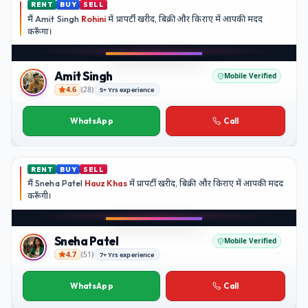
RENT
BUY
SELL
मैं
Amit Singh
Rohini
में प्रापर्टी खरीद, बिक्री और किराए में आपकी मदद
करूँगा।
Play video
YouTube
Amit Singh
Mobile Verified
4.6
(
28
)
5+ Yrs experience
Amit Singh
WhatsApp
Call
RENT
BUY
SELL
मैं
Sneha Patel
Hauz Khas
में प्रापर्टी खरीद, बिक्री और किराए में आपकी मदद
करूँगी।
Play video
Instagram
Sneha Patel
Mobile Verified
4.7
(
51
)
7+ Yrs experience
Sneha Patel
WhatsApp
Call