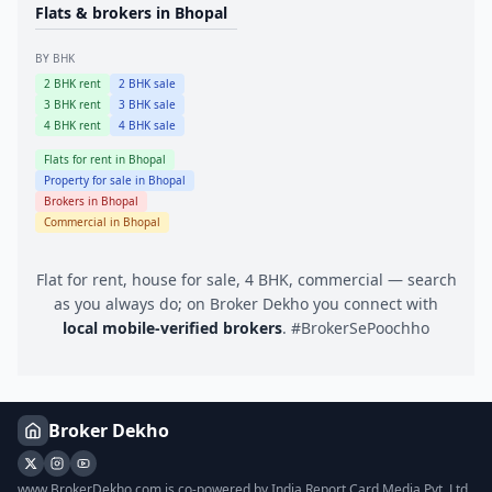
Flats & brokers in
Bhopal
BY BHK
2
BHK rent
2
BHK sale
3
BHK rent
3
BHK sale
4
BHK rent
4
BHK sale
Flats for rent in
Bhopal
Property for sale in
Bhopal
Brokers in
Bhopal
Commercial in
Bhopal
Flat for rent, house for sale, 4 BHK, commercial — search
as you always do; on Broker Dekho you connect with
local mobile-verified brokers
. #BrokerSePoochho
Broker Dekho
www.BrokerDekho.com is co-powered by India Report Card Media Pvt. Ltd.