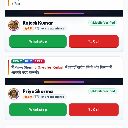
करूँगा।
Play video
Instagram
Rajesh Kumar
Mobile Verified
4.8
(
42
)
6+ Yrs experience
Rajesh Kumar
WhatsApp
Call
RENT
BUY
SELL
मैं
Priya Sharma
Greater Kailash
में प्रापर्टी खरीद, बिक्री और किराए में
आपकी मदद
करूँगी।
Play video
YouTube
Priya Sharma
Mobile Verified
4.9
(
67
)
8+ Yrs experience
Priya Sharma
WhatsApp
Call