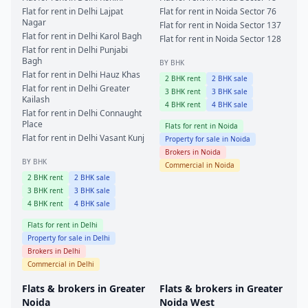
Flat for rent in
Delhi
Lajpat
Flat for rent in
Noida
Sector 76
Nagar
Flat for rent in
Noida
Sector 137
Flat for rent in
Delhi
Karol Bagh
Flat for rent in
Noida
Sector 128
Flat for rent in
Delhi
Punjabi
Bagh
BY BHK
Flat for rent in
Delhi
Hauz Khas
2
BHK rent
2
BHK sale
Flat for rent in
Delhi
Greater
3
BHK rent
3
BHK sale
Kailash
4
BHK rent
4
BHK sale
Flat for rent in
Delhi
Connaught
Place
Flats for rent in
Noida
Flat for rent in
Delhi
Vasant Kunj
Property for sale in
Noida
Brokers in
Noida
BY BHK
Commercial in
Noida
2
BHK rent
2
BHK sale
3
BHK rent
3
BHK sale
4
BHK rent
4
BHK sale
Flats for rent in
Delhi
Property for sale in
Delhi
Brokers in
Delhi
Commercial in
Delhi
Flats & brokers in
Greater
Flats & brokers in
Greater
Noida
Noida West