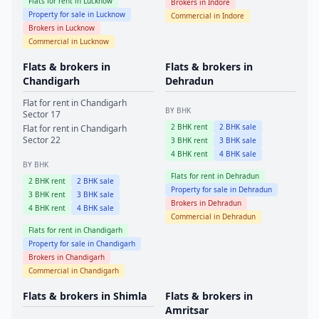
Flats for rent in
Lucknow
Brokers in
Indore
Property for sale in
Lucknow
Commercial in
Indore
Brokers in
Lucknow
Commercial in
Lucknow
Flats & brokers in
Flats & brokers in
Chandigarh
Dehradun
Flat for rent in
Chandigarh
BY BHK
Sector 17
2
BHK rent
2
BHK sale
Flat for rent in
Chandigarh
Sector 22
3
BHK rent
3
BHK sale
4
BHK rent
4
BHK sale
BY BHK
Flats for rent in
Dehradun
2
BHK rent
2
BHK sale
Property for sale in
Dehradun
3
BHK rent
3
BHK sale
Brokers in
Dehradun
4
BHK rent
4
BHK sale
Commercial in
Dehradun
Flats for rent in
Chandigarh
Property for sale in
Chandigarh
Brokers in
Chandigarh
Commercial in
Chandigarh
Flats & brokers in
Shimla
Flats & brokers in
Amritsar