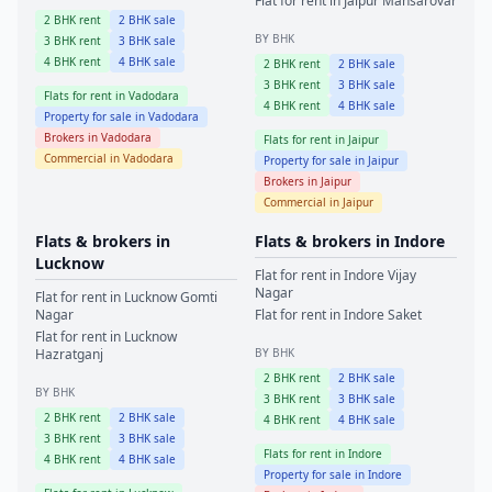
Flat for rent in
Jaipur
Mansarovar
2
BHK rent
2
BHK sale
BY BHK
3
BHK rent
3
BHK sale
4
BHK rent
4
BHK sale
2
BHK rent
2
BHK sale
3
BHK rent
3
BHK sale
Flats for rent in
Vadodara
4
BHK rent
4
BHK sale
Property for sale in
Vadodara
Brokers in
Vadodara
Flats for rent in
Jaipur
Commercial in
Vadodara
Property for sale in
Jaipur
Brokers in
Jaipur
Commercial in
Jaipur
Flats & brokers in
Flats & brokers in
Indore
Lucknow
Flat for rent in
Indore
Vijay
Nagar
Flat for rent in
Lucknow
Gomti
Nagar
Flat for rent in
Indore
Saket
Flat for rent in
Lucknow
Hazratganj
BY BHK
2
BHK rent
2
BHK sale
BY BHK
3
BHK rent
3
BHK sale
2
BHK rent
2
BHK sale
4
BHK rent
4
BHK sale
3
BHK rent
3
BHK sale
Flats for rent in
Indore
4
BHK rent
4
BHK sale
Property for sale in
Indore