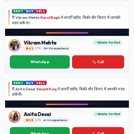
RENT
BUY
SELL
मैं
Vikram Mehta
Karol Bagh
में प्रापर्टी खरीद, बिक्री और किराए में आपकी
मदद
करूँगा।
Play video
YouTube
Vikram Mehta
Mobile Verified
4.5
(
19
)
10+ Yrs experience
Vikram Mehta
WhatsApp
Call
RENT
BUY
SELL
मैं
Anita Desai
Vasant Kunj
में प्रापर्टी खरीद, बिक्री और किराए में आपकी मदद
करूँगी।
Play video
YouTube
Anita Desai
Mobile Verified
4.8
(
33
)
4+ Yrs experience
Anita Desai
WhatsApp
Call