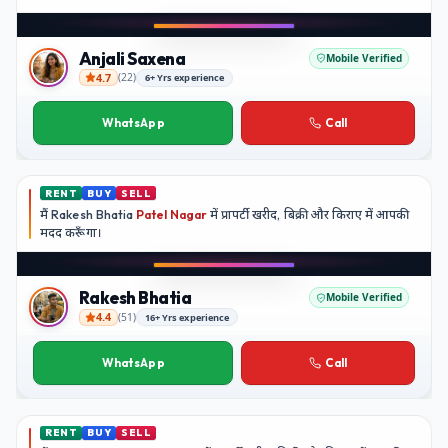
Play video
YouTube
Anjali Saxena
Mobile Verified
4.7
(
22
)
6+ Yrs experience
Anjali Saxena
WhatsApp
Call
RENT
BUY
SELL
मैं
Rakesh Bhatia
Patel Nagar
में प्रापर्टी खरीद, बिक्री और किराए में आपकी
मदद
करूँगा।
Play video
YouTube
Rakesh Bhatia
Mobile Verified
4.4
(
51
)
16+ Yrs experience
Rakesh Bhatia
WhatsApp
Call
RENT
BUY
SELL