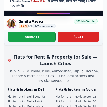
मैं
Sunita Arora
Ashok Vihar
में प्रापर्टी खरीद, बिक्री और किराए में आपकी
मदद
करूँगी।
Play video
Instagram
Sunita Arora
Mobile Verified
4.9
(
29
)
9+ Yrs experience
Sunita Arora
WhatsApp
Call
Flats for Rent & Property for Sale —
Launch Cities
Delhi NCR, Mumbai, Pune, Ahmedabad, Jaipur, Lucknow,
Indore & more open cities — find local brokers first.
#BrokerSePoochho
Flats & brokers in
Delhi
Flats & brokers in
Noida
Flat for rent in
Delhi
Dwarka
Flat for rent in
Noida
Sector 62
Flat for rent in
Delhi
Saket
Flat for rent in
Noida
Sector 50
Flat for rent in
Delhi
Rohini
Flat for rent in
Noida
Sector 18