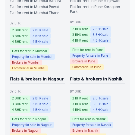
Flat for rent in
Mumbai
Bandra
Flat for rent in
Pune
Hinjewadi
Flat for rent in
Mumbai
Powai
Flat for rent in
Pune
Koregaon
Park
Flat for rent in
Mumbai
Thane
BY BHK
BY BHK
2
BHK rent
2
BHK sale
2
BHK rent
2
BHK sale
3
BHK rent
3
BHK sale
3
BHK rent
3
BHK sale
4
BHK rent
4
BHK sale
4
BHK rent
4
BHK sale
Flats for rent in
Pune
Flats for rent in
Mumbai
Property for sale in
Pune
Property for sale in
Mumbai
Brokers in
Pune
Brokers in
Mumbai
Commercial in
Pune
Commercial in
Mumbai
Flats & brokers in
Nagpur
Flats & brokers in
Nashik
BY BHK
BY BHK
2
BHK rent
2
BHK sale
2
BHK rent
2
BHK sale
3
BHK rent
3
BHK sale
3
BHK rent
3
BHK sale
4
BHK rent
4
BHK sale
4
BHK rent
4
BHK sale
Flats for rent in
Nagpur
Flats for rent in
Nashik
Property for sale in
Nagpur
Property for sale in
Nashik
Brokers in
Nagpur
Brokers in
Nashik