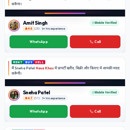
करूँगा।
Amit Singh
Mobile Verified
4.6
(
28
)
5+ Yrs experience
Amit Singh
WhatsApp
Call
RENT
BUY
SELL
मैं
Sneha Patel
Hauz Khas
में प्रापर्टी खरीद, बिक्री और किराए में आपकी मदद
करूँगी।
Sneha Patel
Mobile Verified
4.7
(
51
)
7+ Yrs experience
Sneha Patel
WhatsApp
Call