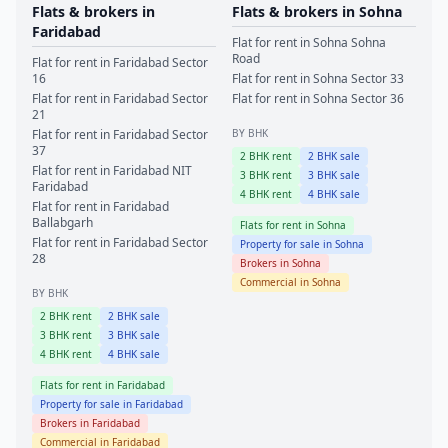
Flats & brokers in
Flats & brokers in
Sohna
Faridabad
Flat for rent in
Sohna
Sohna
Road
Flat for rent in
Faridabad
Sector
16
Flat for rent in
Sohna
Sector 33
Flat for rent in
Faridabad
Sector
Flat for rent in
Sohna
Sector 36
21
Flat for rent in
Faridabad
Sector
BY BHK
37
2
BHK rent
2
BHK sale
Flat for rent in
Faridabad
NIT
3
BHK rent
3
BHK sale
Faridabad
4
BHK rent
4
BHK sale
Flat for rent in
Faridabad
Ballabgarh
Flats for rent in
Sohna
Flat for rent in
Faridabad
Sector
Property for sale in
Sohna
28
Brokers in
Sohna
Commercial in
Sohna
BY BHK
2
BHK rent
2
BHK sale
3
BHK rent
3
BHK sale
4
BHK rent
4
BHK sale
Flats for rent in
Faridabad
Property for sale in
Faridabad
Brokers in
Faridabad
Commercial in
Faridabad