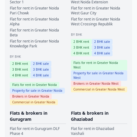
Sector 1
West
Noida Extension
Flat for rent in
Greater Noida
Flat for rent in
Greater Noida
Pari Chowk
West
Gaur City
Flat for rent in
Greater Noida
Flat for rent in
Greater Noida
Alpha
West
Crossings Republik
Flat for rent in
Greater Noida
Beta
BY BHK
Flat for rent in
Greater Noida
2
BHK rent
2
BHK sale
Knowledge Park
3
BHK rent
3
BHK sale
4
BHK rent
4
BHK sale
BY BHK
Flats for rent in
Greater Noida
2
BHK rent
2
BHK sale
West
3
BHK rent
3
BHK sale
Property for sale in
Greater Noida
4
BHK rent
4
BHK sale
West
Brokers in
Greater Noida West
Flats for rent in
Greater Noida
Commercial in
Greater Noida West
Property for sale in
Greater Noida
Brokers in
Greater Noida
Commercial in
Greater Noida
Flats & brokers in
Flats & brokers in
Gurugram
Ghaziabad
Flat for rent in
Gurugram
DLF
Flat for rent in
Ghaziabad
Phase 4
Vaishali