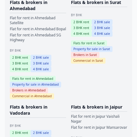
Flats & brokers in
Flats & brokers in
Surat
Ahmedabad
BY BHK
Flat for rent in
Ahmedabad
2
BHK rent
2
BHK sale
Satellite
3
BHK rent
3
BHK sale
Flat for rent in
Ahmedabad
Bopal
4
BHK rent
4
BHK sale
Flat for rent in
Ahmedabad
SG
Highway
Flats for rent in
Surat
Property for sale in
Surat
BY BHK
Brokers in
Surat
2
BHK rent
2
BHK sale
Commercial in
Surat
3
BHK rent
3
BHK sale
4
BHK rent
4
BHK sale
Flats for rent in
Ahmedabad
Property for sale in
Ahmedabad
Brokers in
Ahmedabad
Commercial in
Ahmedabad
Flats & brokers in
Flats & brokers in
Jaipur
Vadodara
Flat for rent in
Jaipur
Vaishali
Nagar
BY BHK
Flat for rent in
Jaipur
Mansarovar
2
BHK rent
2
BHK sale