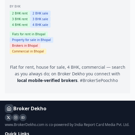
BY BHK
2
BHK rent
2
BHK sale
3
BHK rent
3
BHK sale
4
BHK rent
4
BHK sale
Flats for rent in
Bhopal
Property for sale in
Bhopal
Brokers in
Bhopal
Commercial in
Bhopal
Flat for rent, house for sale, 4 BHK, commercial — search
as you always do; on Broker Dekho you connect with
local mobile-verified brokers
. #BrokerSePoochho
Broker Dekho
www.BrokerDekho.com is co-powered by India Report Card Media Pvt. Ltd.
Quick Links