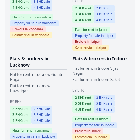
BY BHK
3
BHK rent
3
BHK sale
4
BHK rent
4
BHK sale
2
BHK rent
2
BHK sale
3
BHK rent
3
BHK sale
Flats for rent in
Vadodara
4
BHK rent
4
BHK sale
Property for sale in
Vadodara
Brokers in
Vadodara
Flats for rent in
Jaipur
Commercial in
Vadodara
Property for sale in
Jaipur
Brokers in
Jaipur
Commercial in
Jaipur
Flats & brokers in
Flats & brokers in
Indore
Lucknow
Flat for rent in
Indore
Vijay
Nagar
Flat for rent in
Lucknow
Gomti
Nagar
Flat for rent in
Indore
Saket
Flat for rent in
Lucknow
Hazratganj
BY BHK
2
BHK rent
2
BHK sale
BY BHK
3
BHK rent
3
BHK sale
2
BHK rent
2
BHK sale
4
BHK rent
4
BHK sale
3
BHK rent
3
BHK sale
Flats for rent in
Indore
4
BHK rent
4
BHK sale
Property for sale in
Indore
Flats for rent in
Lucknow
Brokers in
Indore
Property for sale in
Lucknow
Commercial in
Indore