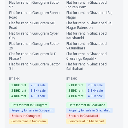
Flat for rent in
Gurugram
Sector
Flat for rent in
Ghaziabad
57
Indirapuram
Flat for rent in
Gurugram
Sohna
Flat for rent in
Ghaziabad
Raj
Road
Nagar
Flat for rent in
Gurugram
MG
Flat for rent in
Ghaziabad
Raj
Road
Nagar Extension
Flat for rent in
Gurugram
Cyber
Flat for rent in
Ghaziabad
City
Kaushambi
Flat for rent in
Gurugram
Sector
Flat for rent in
Ghaziabad
29
Vasundhara
Flat for rent in
Gurugram
DLF
Flat for rent in
Ghaziabad
Phase 1
Crossings Republik
Flat for rent in
Gurugram
Sector
Flat for rent in
Ghaziabad
31
Sahibabad
BY BHK
BY BHK
2
BHK rent
2
BHK sale
2
BHK rent
2
BHK sale
3
BHK rent
3
BHK sale
3
BHK rent
3
BHK sale
4
BHK rent
4
BHK sale
4
BHK rent
4
BHK sale
Flats for rent in
Gurugram
Flats for rent in
Ghaziabad
Property for sale in
Gurugram
Property for sale in
Ghaziabad
Brokers in
Gurugram
Brokers in
Ghaziabad
Commercial in
Gurugram
Commercial in
Ghaziabad