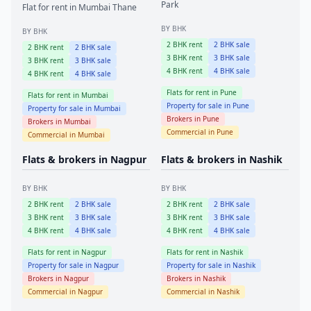
Park
Flat for rent in
Mumbai
Thane
BY BHK
BY BHK
2
BHK rent
2
BHK sale
2
BHK rent
2
BHK sale
3
BHK rent
3
BHK sale
3
BHK rent
3
BHK sale
4
BHK rent
4
BHK sale
4
BHK rent
4
BHK sale
Flats for rent in
Pune
Flats for rent in
Mumbai
Property for sale in
Pune
Property for sale in
Mumbai
Brokers in
Pune
Brokers in
Mumbai
Commercial in
Pune
Commercial in
Mumbai
Flats & brokers in
Nagpur
Flats & brokers in
Nashik
BY BHK
BY BHK
2
BHK rent
2
BHK sale
2
BHK rent
2
BHK sale
3
BHK rent
3
BHK sale
3
BHK rent
3
BHK sale
4
BHK rent
4
BHK sale
4
BHK rent
4
BHK sale
Flats for rent in
Nagpur
Flats for rent in
Nashik
Property for sale in
Nagpur
Property for sale in
Nashik
Brokers in
Nagpur
Brokers in
Nashik
Commercial in
Nagpur
Commercial in
Nashik