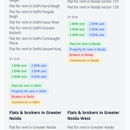
Nagar
Flat for rent in
Noida
Sector 137
Flat for rent in
Delhi
Karol Bagh
Flat for rent in
Noida
Sector 128
Flat for rent in
Delhi
Punjabi
Bagh
BY BHK
Flat for rent in
Delhi
Hauz Khas
2
BHK rent
2
BHK sale
Flat for rent in
Delhi
Greater
3
BHK rent
3
BHK sale
Kailash
4
BHK rent
4
BHK sale
Flat for rent in
Delhi
Connaught
Place
Flats for rent in
Noida
Flat for rent in
Delhi
Vasant Kunj
Property for sale in
Noida
Brokers in
Noida
BY BHK
Commercial in
Noida
2
BHK rent
2
BHK sale
3
BHK rent
3
BHK sale
4
BHK rent
4
BHK sale
Flats for rent in
Delhi
Property for sale in
Delhi
Brokers in
Delhi
Commercial in
Delhi
Flats & brokers in
Greater
Flats & brokers in
Greater
Noida
Noida West
Flat for rent in
Greater Noida
Flat for rent in
Greater Noida