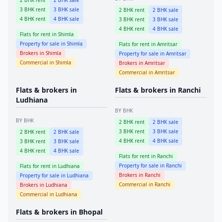
2
BHK rent
2
BHK sale
3
BHK rent
3
BHK sale
2
BHK rent
2
BHK sale
4
BHK rent
4
BHK sale
3
BHK rent
3
BHK sale
4
BHK rent
4
BHK sale
Flats for rent in
Shimla
Property for sale in
Shimla
Flats for rent in
Amritsar
Brokers in
Shimla
Property for sale in
Amritsar
Commercial in
Shimla
Brokers in
Amritsar
Commercial in
Amritsar
Flats & brokers in
Flats & brokers in
Ranchi
Ludhiana
BY BHK
BY BHK
2
BHK rent
2
BHK sale
3
BHK rent
3
BHK sale
2
BHK rent
2
BHK sale
4
BHK rent
4
BHK sale
3
BHK rent
3
BHK sale
4
BHK rent
4
BHK sale
Flats for rent in
Ranchi
Property for sale in
Ranchi
Flats for rent in
Ludhiana
Brokers in
Ranchi
Property for sale in
Ludhiana
Commercial in
Ranchi
Brokers in
Ludhiana
Commercial in
Ludhiana
Flats & brokers in
Bhopal