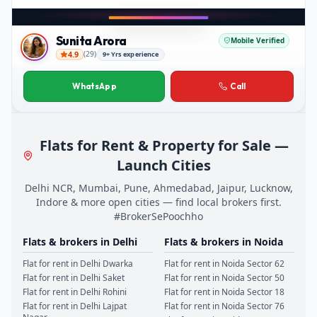
Sunita Arora
Mobile Verified
4.9
(
29
)
9+ Yrs experience
Sunita Arora
WhatsApp
Call
Flats for Rent & Property for Sale —
Launch Cities
Delhi NCR, Mumbai, Pune, Ahmedabad, Jaipur, Lucknow,
Indore & more open cities — find local brokers first.
#BrokerSePoochho
Flats & brokers in
Delhi
Flats & brokers in
Noida
Flat for rent in
Delhi
Dwarka
Flat for rent in
Noida
Sector 62
Flat for rent in
Delhi
Saket
Flat for rent in
Noida
Sector 50
Flat for rent in
Delhi
Rohini
Flat for rent in
Noida
Sector 18
Flat for rent in
Delhi
Lajpat
Flat for rent in
Noida
Sector 76