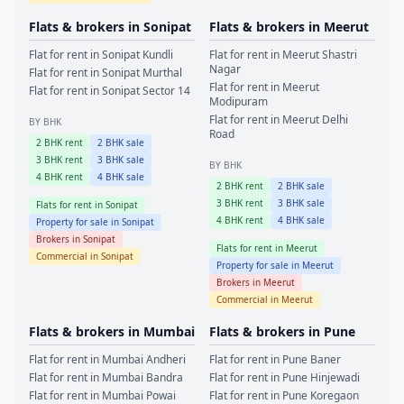
Flats & brokers in
Sonipat
Flats & brokers in
Meerut
Flat for rent in
Sonipat
Kundli
Flat for rent in
Meerut
Shastri
Nagar
Flat for rent in
Sonipat
Murthal
Flat for rent in
Meerut
Flat for rent in
Sonipat
Sector 14
Modipuram
Flat for rent in
Meerut
Delhi
BY BHK
Road
2
BHK rent
2
BHK sale
3
BHK rent
3
BHK sale
BY BHK
4
BHK rent
4
BHK sale
2
BHK rent
2
BHK sale
3
BHK rent
3
BHK sale
Flats for rent in
Sonipat
4
BHK rent
4
BHK sale
Property for sale in
Sonipat
Brokers in
Sonipat
Flats for rent in
Meerut
Commercial in
Sonipat
Property for sale in
Meerut
Brokers in
Meerut
Commercial in
Meerut
Flats & brokers in
Mumbai
Flats & brokers in
Pune
Flat for rent in
Mumbai
Andheri
Flat for rent in
Pune
Baner
Flat for rent in
Mumbai
Bandra
Flat for rent in
Pune
Hinjewadi
Flat for rent in
Mumbai
Powai
Flat for rent in
Pune
Koregaon