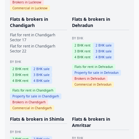
Brokers in
Lucknow
Commercial in
Lucknow
Flats & brokers in
Flats & brokers in
Chandigarh
Dehradun
Flat for rent in
Chandigarh
BY BHK
Sector 17
2
BHK rent
2
BHK sale
Flat for rent in
Chandigarh
Sector 22
3
BHK rent
3
BHK sale
4
BHK rent
4
BHK sale
BY BHK
Flats for rent in
Dehradun
2
BHK rent
2
BHK sale
Property for sale in
Dehradun
3
BHK rent
3
BHK sale
Brokers in
Dehradun
4
BHK rent
4
BHK sale
Commercial in
Dehradun
Flats for rent in
Chandigarh
Property for sale in
Chandigarh
Brokers in
Chandigarh
Commercial in
Chandigarh
Flats & brokers in
Shimla
Flats & brokers in
Amritsar
BY BHK
BY BHK