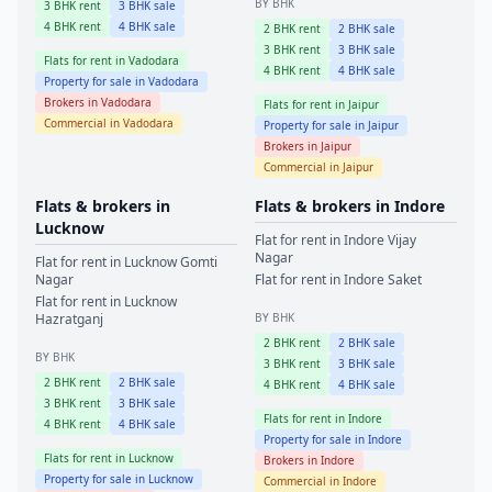
BY BHK
3
BHK rent
3
BHK sale
4
BHK rent
4
BHK sale
2
BHK rent
2
BHK sale
3
BHK rent
3
BHK sale
Flats for rent in
Vadodara
4
BHK rent
4
BHK sale
Property for sale in
Vadodara
Brokers in
Vadodara
Flats for rent in
Jaipur
Commercial in
Vadodara
Property for sale in
Jaipur
Brokers in
Jaipur
Commercial in
Jaipur
Flats & brokers in
Flats & brokers in
Indore
Lucknow
Flat for rent in
Indore
Vijay
Nagar
Flat for rent in
Lucknow
Gomti
Nagar
Flat for rent in
Indore
Saket
Flat for rent in
Lucknow
Hazratganj
BY BHK
2
BHK rent
2
BHK sale
BY BHK
3
BHK rent
3
BHK sale
2
BHK rent
2
BHK sale
4
BHK rent
4
BHK sale
3
BHK rent
3
BHK sale
Flats for rent in
Indore
4
BHK rent
4
BHK sale
Property for sale in
Indore
Flats for rent in
Lucknow
Brokers in
Indore
Property for sale in
Lucknow
Commercial in
Indore