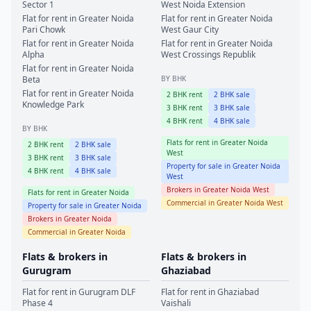
Sector 1
West
Noida Extension
Flat for rent in
Greater Noida
Flat for rent in
Greater Noida
Pari Chowk
West
Gaur City
Flat for rent in
Greater Noida
Flat for rent in
Greater Noida
Alpha
West
Crossings Republik
Flat for rent in
Greater Noida
Beta
BY BHK
Flat for rent in
Greater Noida
2
BHK rent
2
BHK sale
Knowledge Park
3
BHK rent
3
BHK sale
4
BHK rent
4
BHK sale
BY BHK
Flats for rent in
Greater Noida
2
BHK rent
2
BHK sale
West
3
BHK rent
3
BHK sale
Property for sale in
Greater Noida
4
BHK rent
4
BHK sale
West
Brokers in
Greater Noida West
Flats for rent in
Greater Noida
Commercial in
Greater Noida West
Property for sale in
Greater Noida
Brokers in
Greater Noida
Commercial in
Greater Noida
Flats & brokers in
Flats & brokers in
Gurugram
Ghaziabad
Flat for rent in
Gurugram
DLF
Flat for rent in
Ghaziabad
Phase 4
Vaishali