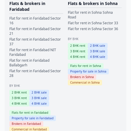
Flats & brokers in
Flats & brokers in
Sohna
Faridabad
Flat for rent in
Sohna
Sohna
Road
Flat for rent in
Faridabad
Sector
16
Flat for rent in
Sohna
Sector 33
Flat for rent in
Faridabad
Sector
Flat for rent in
Sohna
Sector 36
21
Flat for rent in
Faridabad
Sector
BY BHK
37
2
BHK rent
2
BHK sale
Flat for rent in
Faridabad
NIT
3
BHK rent
3
BHK sale
Faridabad
4
BHK rent
4
BHK sale
Flat for rent in
Faridabad
Ballabgarh
Flats for rent in
Sohna
Flat for rent in
Faridabad
Sector
Property for sale in
Sohna
28
Brokers in
Sohna
Commercial in
Sohna
BY BHK
2
BHK rent
2
BHK sale
3
BHK rent
3
BHK sale
4
BHK rent
4
BHK sale
Flats for rent in
Faridabad
Property for sale in
Faridabad
Brokers in
Faridabad
Commercial in
Faridabad