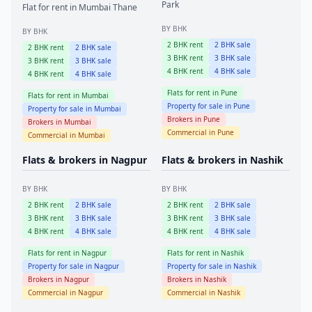
Park
Flat for rent in
Mumbai
Thane
BY BHK
BY BHK
2
BHK rent
2
BHK sale
2
BHK rent
2
BHK sale
3
BHK rent
3
BHK sale
3
BHK rent
3
BHK sale
4
BHK rent
4
BHK sale
4
BHK rent
4
BHK sale
Flats for rent in
Pune
Flats for rent in
Mumbai
Property for sale in
Pune
Property for sale in
Mumbai
Brokers in
Pune
Brokers in
Mumbai
Commercial in
Pune
Commercial in
Mumbai
Flats & brokers in
Nagpur
Flats & brokers in
Nashik
BY BHK
BY BHK
2
BHK rent
2
BHK sale
2
BHK rent
2
BHK sale
3
BHK rent
3
BHK sale
3
BHK rent
3
BHK sale
4
BHK rent
4
BHK sale
4
BHK rent
4
BHK sale
Flats for rent in
Nagpur
Flats for rent in
Nashik
Property for sale in
Nagpur
Property for sale in
Nashik
Brokers in
Nagpur
Brokers in
Nashik
Commercial in
Nagpur
Commercial in
Nashik