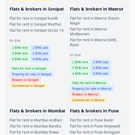
Flats & brokers in
Sonipat
Flats & brokers in
Meerut
Flat for rent in
Sonipat
Kundli
Flat for rent in
Meerut
Shastri
Nagar
Flat for rent in
Sonipat
Murthal
Flat for rent in
Meerut
Flat for rent in
Sonipat
Sector 14
Modipuram
Flat for rent in
Meerut
Delhi
BY BHK
Road
2
BHK rent
2
BHK sale
3
BHK rent
3
BHK sale
BY BHK
4
BHK rent
4
BHK sale
2
BHK rent
2
BHK sale
3
BHK rent
3
BHK sale
Flats for rent in
Sonipat
4
BHK rent
4
BHK sale
Property for sale in
Sonipat
Brokers in
Sonipat
Flats for rent in
Meerut
Commercial in
Sonipat
Property for sale in
Meerut
Brokers in
Meerut
Commercial in
Meerut
Flats & brokers in
Mumbai
Flats & brokers in
Pune
Flat for rent in
Mumbai
Andheri
Flat for rent in
Pune
Baner
Flat for rent in
Mumbai
Bandra
Flat for rent in
Pune
Hinjewadi
Flat for rent in
Mumbai
Powai
Flat for rent in
Pune
Koregaon