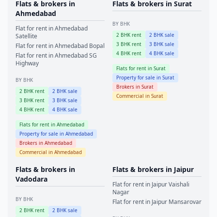
Flats & brokers in
Flats & brokers in
Surat
Ahmedabad
BY BHK
Flat for rent in
Ahmedabad
2
BHK rent
2
BHK sale
Satellite
3
BHK rent
3
BHK sale
Flat for rent in
Ahmedabad
Bopal
4
BHK rent
4
BHK sale
Flat for rent in
Ahmedabad
SG
Highway
Flats for rent in
Surat
Property for sale in
Surat
BY BHK
Brokers in
Surat
2
BHK rent
2
BHK sale
Commercial in
Surat
3
BHK rent
3
BHK sale
4
BHK rent
4
BHK sale
Flats for rent in
Ahmedabad
Property for sale in
Ahmedabad
Brokers in
Ahmedabad
Commercial in
Ahmedabad
Flats & brokers in
Flats & brokers in
Jaipur
Vadodara
Flat for rent in
Jaipur
Vaishali
Nagar
BY BHK
Flat for rent in
Jaipur
Mansarovar
2
BHK rent
2
BHK sale