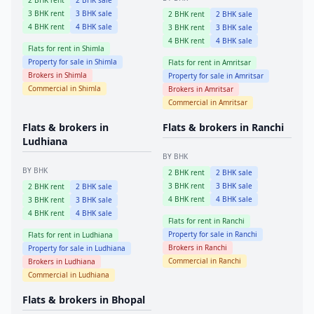
2
BHK rent
2
BHK sale
3
BHK rent
3
BHK sale
2
BHK rent
2
BHK sale
4
BHK rent
4
BHK sale
3
BHK rent
3
BHK sale
4
BHK rent
4
BHK sale
Flats for rent in
Shimla
Property for sale in
Shimla
Flats for rent in
Amritsar
Brokers in
Shimla
Property for sale in
Amritsar
Commercial in
Shimla
Brokers in
Amritsar
Commercial in
Amritsar
Flats & brokers in
Flats & brokers in
Ranchi
Ludhiana
BY BHK
BY BHK
2
BHK rent
2
BHK sale
3
BHK rent
3
BHK sale
2
BHK rent
2
BHK sale
4
BHK rent
4
BHK sale
3
BHK rent
3
BHK sale
4
BHK rent
4
BHK sale
Flats for rent in
Ranchi
Property for sale in
Ranchi
Flats for rent in
Ludhiana
Brokers in
Ranchi
Property for sale in
Ludhiana
Commercial in
Ranchi
Brokers in
Ludhiana
Commercial in
Ludhiana
Flats & brokers in
Bhopal