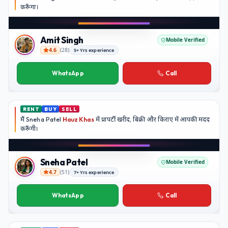
करूँगा।
Play video
YouTube
Amit Singh
Mobile Verified
4.6
(
28
)
5+ Yrs experience
Amit Singh
WhatsApp
Call
RENT
BUY
SELL
मैं
Sneha Patel
Hauz Khas
में प्रापर्टी खरीद, बिक्री और किराए में आपकी मदद
करूँगी।
Play video
Instagram
Sneha Patel
Mobile Verified
4.7
(
51
)
7+ Yrs experience
Sneha Patel
WhatsApp
Call