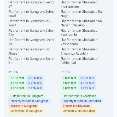
Flat for rent in
Gurugram
Sector
Flat for rent in
Ghaziabad
57
Indirapuram
Flat for rent in
Gurugram
Sohna
Flat for rent in
Ghaziabad
Raj
Road
Nagar
Flat for rent in
Gurugram
MG
Flat for rent in
Ghaziabad
Raj
Road
Nagar Extension
Flat for rent in
Gurugram
Cyber
Flat for rent in
Ghaziabad
City
Kaushambi
Flat for rent in
Gurugram
Sector
Flat for rent in
Ghaziabad
29
Vasundhara
Flat for rent in
Gurugram
DLF
Flat for rent in
Ghaziabad
Phase 1
Crossings Republik
Flat for rent in
Gurugram
Sector
Flat for rent in
Ghaziabad
31
Sahibabad
BY BHK
BY BHK
2
BHK rent
2
BHK sale
2
BHK rent
2
BHK sale
3
BHK rent
3
BHK sale
3
BHK rent
3
BHK sale
4
BHK rent
4
BHK sale
4
BHK rent
4
BHK sale
Flats for rent in
Gurugram
Flats for rent in
Ghaziabad
Property for sale in
Gurugram
Property for sale in
Ghaziabad
Brokers in
Gurugram
Brokers in
Ghaziabad
Commercial in
Gurugram
Commercial in
Ghaziabad