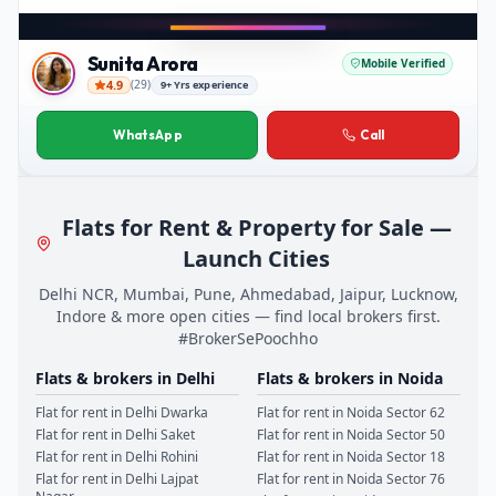
Play video
Instagram
Sunita Arora
Mobile Verified
4.9
(
29
)
9+ Yrs experience
Sunita Arora
WhatsApp
Call
Flats for Rent & Property for Sale —
Launch Cities
Delhi NCR, Mumbai, Pune, Ahmedabad, Jaipur, Lucknow,
Indore & more open cities — find local brokers first.
#BrokerSePoochho
Flats & brokers in
Delhi
Flats & brokers in
Noida
Flat for rent in
Delhi
Dwarka
Flat for rent in
Noida
Sector 62
Flat for rent in
Delhi
Saket
Flat for rent in
Noida
Sector 50
Flat for rent in
Delhi
Rohini
Flat for rent in
Noida
Sector 18
Flat for rent in
Delhi
Lajpat
Flat for rent in
Noida
Sector 76