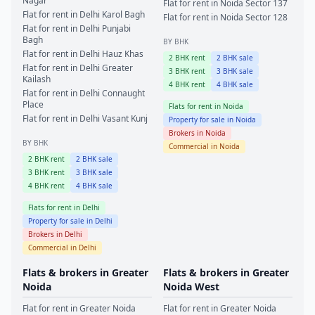
Nagar
Flat for rent in
Noida
Sector 137
Flat for rent in
Delhi
Karol Bagh
Flat for rent in
Noida
Sector 128
Flat for rent in
Delhi
Punjabi
Bagh
BY BHK
Flat for rent in
Delhi
Hauz Khas
2
BHK rent
2
BHK sale
Flat for rent in
Delhi
Greater
3
BHK rent
3
BHK sale
Kailash
4
BHK rent
4
BHK sale
Flat for rent in
Delhi
Connaught
Place
Flats for rent in
Noida
Flat for rent in
Delhi
Vasant Kunj
Property for sale in
Noida
Brokers in
Noida
BY BHK
Commercial in
Noida
2
BHK rent
2
BHK sale
3
BHK rent
3
BHK sale
4
BHK rent
4
BHK sale
Flats for rent in
Delhi
Property for sale in
Delhi
Brokers in
Delhi
Commercial in
Delhi
Flats & brokers in
Greater
Flats & brokers in
Greater
Noida
Noida West
Flat for rent in
Greater Noida
Flat for rent in
Greater Noida