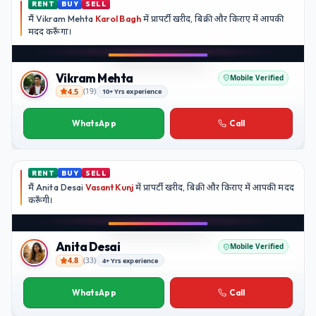
RENT
BUY
SELL
मैं
Vikram Mehta
Karol Bagh
में प्रापर्टी खरीद, बिक्री और किराए में आपकी
मदद
करूँगा।
Play video
YouTube
Vikram Mehta
Mobile Verified
4.5
(
19
)
10+ Yrs experience
Vikram Mehta
WhatsApp
Call
RENT
BUY
SELL
मैं
Anita Desai
Vasant Kunj
में प्रापर्टी खरीद, बिक्री और किराए में आपकी मदद
करूँगी।
Play video
YouTube
Anita Desai
Mobile Verified
4.8
(
33
)
4+ Yrs experience
Anita Desai
WhatsApp
Call