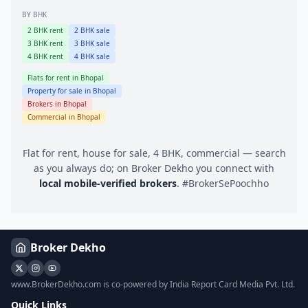
BY BHK
2
BHK rent
2
BHK sale
3
BHK rent
3
BHK sale
4
BHK rent
4
BHK sale
Flats for rent in
Bhopal
Property for sale in
Bhopal
Brokers in
Bhopal
Commercial in
Bhopal
Flat for rent, house for sale, 4 BHK, commercial — search
as you always do; on Broker Dekho you connect with
local mobile-verified brokers
. #BrokerSePoochho
Broker Dekho
www.BrokerDekho.com is co-powered by India Report Card Media Pvt. Ltd.
Quick Links