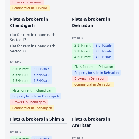
Brokers in
Lucknow
Commercial in
Lucknow
Flats & brokers in
Flats & brokers in
Chandigarh
Dehradun
Flat for rent in
Chandigarh
BY BHK
Sector 17
2
BHK rent
2
BHK sale
Flat for rent in
Chandigarh
Sector 22
3
BHK rent
3
BHK sale
4
BHK rent
4
BHK sale
BY BHK
Flats for rent in
Dehradun
2
BHK rent
2
BHK sale
Property for sale in
Dehradun
3
BHK rent
3
BHK sale
Brokers in
Dehradun
4
BHK rent
4
BHK sale
Commercial in
Dehradun
Flats for rent in
Chandigarh
Property for sale in
Chandigarh
Brokers in
Chandigarh
Commercial in
Chandigarh
Flats & brokers in
Shimla
Flats & brokers in
Amritsar
BY BHK
BY BHK