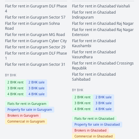
Flat for rent in
Gurugram
DLF Phase
Flat for rent in
Ghaziabad
Vaishali
4
Flat for rent in
Ghaziabad
Flat for rent in
Gurugram
Sector 57
Indirapuram
Flat for rent in
Gurugram
Sohna
Flat for rent in
Ghaziabad
Raj Nagar
Road
Flat for rent in
Ghaziabad
Raj Nagar
Flat for rent in
Gurugram
MG Road
Extension
Flat for rent in
Gurugram
Cyber City
Flat for rent in
Ghaziabad
Kaushambi
Flat for rent in
Gurugram
Sector 29
Flat for rent in
Ghaziabad
Flat for rent in
Gurugram
DLF Phase
Vasundhara
1
Flat for rent in
Ghaziabad
Crossings
Flat for rent in
Gurugram
Sector 31
Republik
Flat for rent in
Ghaziabad
BY BHK
Sahibabad
2
BHK rent
2
BHK sale
3
BHK rent
3
BHK sale
BY BHK
4
BHK rent
4
BHK sale
2
BHK rent
2
BHK sale
3
BHK rent
3
BHK sale
Flats for rent in
Gurugram
4
BHK rent
4
BHK sale
Property for sale in
Gurugram
Brokers in
Gurugram
Flats for rent in
Ghaziabad
Commercial in
Gurugram
Property for sale in
Ghaziabad
Brokers in
Ghaziabad
Commercial in
Ghaziabad