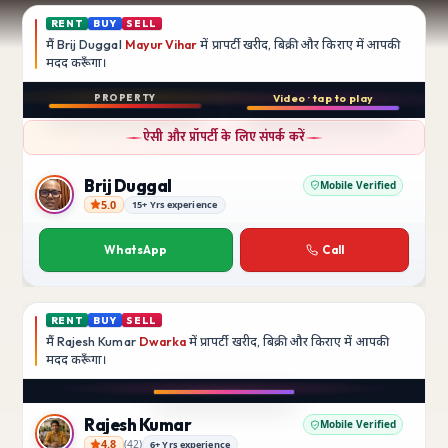
RENT
BUY
SELL
मैं
Brij Duggal
Mayur Vihar
में प्रापर्टी खरीद, बिक्री और किराए में आपकी
मदद
करूँगा।
Play video
PROPERTY
Video · tap to play
बिक्री
Instagram
ऐसी और प्रॉपर्टी के लिए संपर्क करें
3 BHK
फ़्लैट
Brij Duggal
Mobile Verified
5.0
15+ Yrs experience
Brij Duggal
Mayur Vihar
SFS Flats में उपलब्ध
WhatsApp
Call
₹1.5 Crore
RENT
BUY
SELL
मैं
Rajesh Kumar
Dwarka
में प्रापर्टी खरीद, बिक्री और किराए में आपकी
मदद
करूँगा।
Play video
Instagram
Rajesh Kumar
Mobile Verified
4.8
(
42
)
6+ Yrs experience