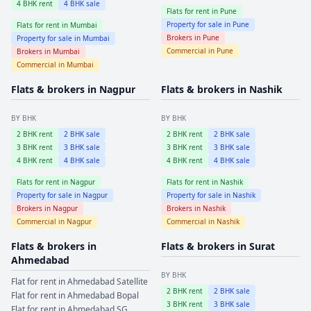
4
BHK rent
4
BHK sale
Flats for rent in
Pune
Property for sale in
Pune
Flats for rent in
Mumbai
Brokers in
Pune
Property for sale in
Mumbai
Commercial in
Pune
Brokers in
Mumbai
Commercial in
Mumbai
Flats & brokers in
Nagpur
Flats & brokers in
Nashik
BY BHK
BY BHK
2
BHK rent
2
BHK sale
2
BHK rent
2
BHK sale
3
BHK rent
3
BHK sale
3
BHK rent
3
BHK sale
4
BHK rent
4
BHK sale
4
BHK rent
4
BHK sale
Flats for rent in
Nagpur
Flats for rent in
Nashik
Property for sale in
Nagpur
Property for sale in
Nashik
Brokers in
Nagpur
Brokers in
Nashik
Commercial in
Nagpur
Commercial in
Nashik
Flats & brokers in
Flats & brokers in
Surat
Ahmedabad
BY BHK
Flat for rent in
Ahmedabad
Satellite
2
BHK rent
2
BHK sale
Flat for rent in
Ahmedabad
Bopal
3
BHK rent
3
BHK sale
Flat for rent in
Ahmedabad
SG