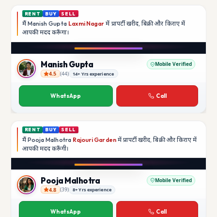
RENT
BUY
SELL
मैं
Manish Gupta
Laxmi Nagar
में प्रापर्टी खरीद, बिक्री और किराए में
आपकी मदद
करूँगा।
Play video
YouTube
Manish Gupta
Mobile Verified
4.5
(
44
)
14+ Yrs experience
Manish Gupta
WhatsApp
Call
RENT
BUY
SELL
मैं
Pooja Malhotra
Rajouri Garden
में प्रापर्टी खरीद, बिक्री और किराए में
आपकी मदद
करूँगी।
Play video
YouTube
Pooja Malhotra
Mobile Verified
4.8
(
39
)
8+ Yrs experience
Pooja Malhotra
WhatsApp
Call