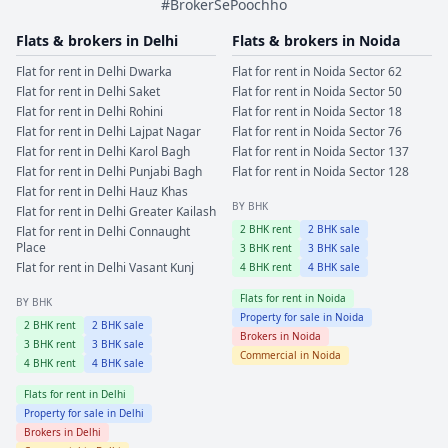
#BrokerSePoochho
Flats & brokers in
Delhi
Flats & brokers in
Noida
Flat for rent in
Delhi
Dwarka
Flat for rent in
Noida
Sector 62
Flat for rent in
Delhi
Saket
Flat for rent in
Noida
Sector 50
Flat for rent in
Delhi
Rohini
Flat for rent in
Noida
Sector 18
Flat for rent in
Delhi
Lajpat Nagar
Flat for rent in
Noida
Sector 76
Flat for rent in
Delhi
Karol Bagh
Flat for rent in
Noida
Sector 137
Flat for rent in
Delhi
Punjabi Bagh
Flat for rent in
Noida
Sector 128
Flat for rent in
Delhi
Hauz Khas
BY BHK
Flat for rent in
Delhi
Greater Kailash
2
BHK rent
2
BHK sale
Flat for rent in
Delhi
Connaught
Place
3
BHK rent
3
BHK sale
Flat for rent in
Delhi
Vasant Kunj
4
BHK rent
4
BHK sale
Flats for rent in
Noida
BY BHK
Property for sale in
Noida
2
BHK rent
2
BHK sale
Brokers in
Noida
3
BHK rent
3
BHK sale
Commercial in
Noida
4
BHK rent
4
BHK sale
Flats for rent in
Delhi
Property for sale in
Delhi
Brokers in
Delhi