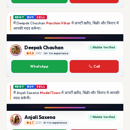
RENT
BUY
SELL
मैं
Deepak Chauhan
Paschim Vihar
में प्रापर्टी खरीद, बिक्री और किराए में
आपकी मदद
करूँगा।
Play video
Instagram
Deepak Chauhan
Mobile Verified
4.6
(
36
)
13+ Yrs experience
Deepak Chauhan
WhatsApp
Call
RENT
BUY
SELL
मैं
Anjali Saxena
Model Town
में प्रापर्टी खरीद, बिक्री और किराए में आपकी
मदद
करूँगी।
Play video
YouTube
Anjali Saxena
Mobile Verified
4.7
(
22
)
6+ Yrs experience
Anjali Saxena