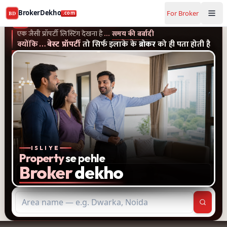
Buy and rent property in Thane — mobile-verified brokers
BrokerDekho
For Broker
BD
.com
एक जैसी प्रॉपर्टी लिस्टिंग और पुराने विज्ञापन देखना है...समय की बर्बादी
क्यों
BrokerDekho
.com
एक जैसी प्रॉपर्टी लिस्टिंग देखना है
…
समय की बर्बादी
क्योंकि
…
बेस्ट प्रॉपर्टी
तो सिर्फ इलाके के
ब्रोकर
को ही पता होती है
ISLIYE
Property
se pehle
Broker
dekho