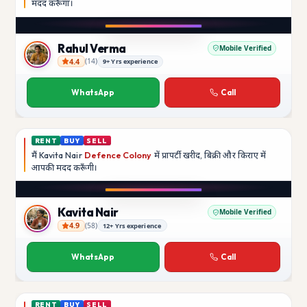
मदद
करूँगा।
Play video
Instagram
Rahul Verma
Mobile Verified
4.4
(
14
)
9+ Yrs experience
Rahul Verma
WhatsApp
Call
RENT
BUY
SELL
मैं
Kavita Nair
Defence Colony
में प्रापर्टी खरीद, बिक्री और किराए में
आपकी मदद
करूँगी।
Play video
YouTube
Kavita Nair
Mobile Verified
4.9
(
58
)
12+ Yrs experience
Kavita Nair
WhatsApp
Call
RENT
BUY
SELL