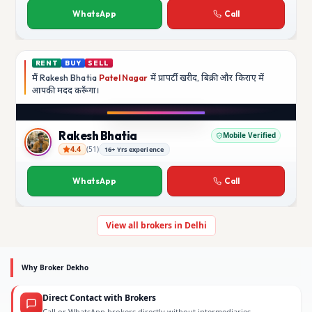
WhatsApp
Call
RENT
BUY
SELL
मैं
Rakesh Bhatia
Patel Nagar
में प्रापर्टी खरीद, बिक्री और किराए में
आपकी मदद
करूँगा।
Play video
YouTube
Rakesh Bhatia
Mobile Verified
4.4
(
51
)
16+ Yrs experience
Rakesh Bhatia
WhatsApp
Call
View all brokers in Delhi
Why Broker Dekho
Direct Contact with Brokers
Call or WhatsApp brokers directly without intermediaries.