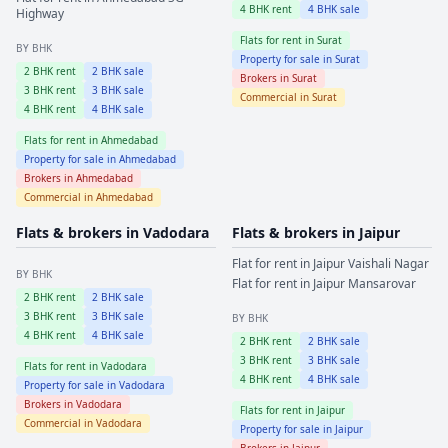
4
BHK rent
4
BHK sale
Highway
Flats for rent in
Surat
BY BHK
Property for sale in
Surat
2
BHK rent
2
BHK sale
Brokers in
Surat
3
BHK rent
3
BHK sale
Commercial in
Surat
4
BHK rent
4
BHK sale
Flats for rent in
Ahmedabad
Property for sale in
Ahmedabad
Brokers in
Ahmedabad
Commercial in
Ahmedabad
Flats & brokers in
Vadodara
Flats & brokers in
Jaipur
Flat for rent in
Jaipur
Vaishali Nagar
BY BHK
Flat for rent in
Jaipur
Mansarovar
2
BHK rent
2
BHK sale
3
BHK rent
3
BHK sale
BY BHK
4
BHK rent
4
BHK sale
2
BHK rent
2
BHK sale
3
BHK rent
3
BHK sale
Flats for rent in
Vadodara
4
BHK rent
4
BHK sale
Property for sale in
Vadodara
Brokers in
Vadodara
Flats for rent in
Jaipur
Commercial in
Vadodara
Property for sale in
Jaipur
Brokers in
Jaipur