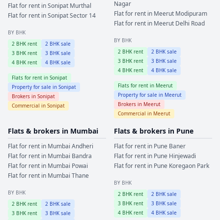
Nagar
Flat for rent in
Sonipat
Murthal
Flat for rent in
Meerut
Modipuram
Flat for rent in
Sonipat
Sector 14
Flat for rent in
Meerut
Delhi Road
BY BHK
BY BHK
2
BHK rent
2
BHK sale
2
BHK rent
2
BHK sale
3
BHK rent
3
BHK sale
3
BHK rent
3
BHK sale
4
BHK rent
4
BHK sale
4
BHK rent
4
BHK sale
Flats for rent in
Sonipat
Flats for rent in
Meerut
Property for sale in
Sonipat
Property for sale in
Meerut
Brokers in
Sonipat
Brokers in
Meerut
Commercial in
Sonipat
Commercial in
Meerut
Flats & brokers in
Mumbai
Flats & brokers in
Pune
Flat for rent in
Mumbai
Andheri
Flat for rent in
Pune
Baner
Flat for rent in
Mumbai
Bandra
Flat for rent in
Pune
Hinjewadi
Flat for rent in
Mumbai
Powai
Flat for rent in
Pune
Koregaon Park
Flat for rent in
Mumbai
Thane
BY BHK
BY BHK
2
BHK rent
2
BHK sale
3
BHK rent
3
BHK sale
2
BHK rent
2
BHK sale
4
BHK rent
4
BHK sale
3
BHK rent
3
BHK sale