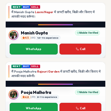
RENT
BUY
SELL
मैं
Manish Gupta
Laxmi Nagar
में प्रापर्टी खरीद, बिक्री और किराए में
आपकी मदद
करूँगा।
Play video
YouTube
Manish Gupta
Mobile Verified
4.5
(
44
)
14+ Yrs experience
Manish Gupta
WhatsApp
Call
RENT
BUY
SELL
मैं
Pooja Malhotra
Rajouri Garden
में प्रापर्टी खरीद, बिक्री और किराए में
आपकी मदद
करूँगी।
Play video
YouTube
Pooja Malhotra
Mobile Verified
4.8
(
39
)
8+ Yrs experience
Pooja Malhotra
WhatsApp
Call