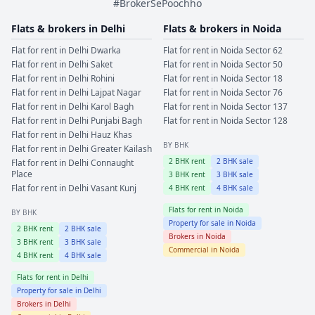
#BrokerSePoochho
Flats & brokers in
Delhi
Flats & brokers in
Noida
Flat for rent in
Delhi
Dwarka
Flat for rent in
Noida
Sector 62
Flat for rent in
Delhi
Saket
Flat for rent in
Noida
Sector 50
Flat for rent in
Delhi
Rohini
Flat for rent in
Noida
Sector 18
Flat for rent in
Delhi
Lajpat Nagar
Flat for rent in
Noida
Sector 76
Flat for rent in
Delhi
Karol Bagh
Flat for rent in
Noida
Sector 137
Flat for rent in
Delhi
Punjabi Bagh
Flat for rent in
Noida
Sector 128
Flat for rent in
Delhi
Hauz Khas
BY BHK
Flat for rent in
Delhi
Greater Kailash
2
BHK rent
2
BHK sale
Flat for rent in
Delhi
Connaught
Place
3
BHK rent
3
BHK sale
Flat for rent in
Delhi
Vasant Kunj
4
BHK rent
4
BHK sale
Flats for rent in
Noida
BY BHK
Property for sale in
Noida
2
BHK rent
2
BHK sale
Brokers in
Noida
3
BHK rent
3
BHK sale
Commercial in
Noida
4
BHK rent
4
BHK sale
Flats for rent in
Delhi
Property for sale in
Delhi
Brokers in
Delhi