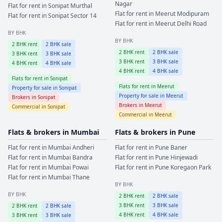
Nagar
Flat for rent in
Sonipat
Murthal
Flat for rent in
Meerut
Modipuram
Flat for rent in
Sonipat
Sector 14
Flat for rent in
Meerut
Delhi Road
BY BHK
BY BHK
2
BHK rent
2
BHK sale
2
BHK rent
2
BHK sale
3
BHK rent
3
BHK sale
3
BHK rent
3
BHK sale
4
BHK rent
4
BHK sale
4
BHK rent
4
BHK sale
Flats for rent in
Sonipat
Flats for rent in
Meerut
Property for sale in
Sonipat
Property for sale in
Meerut
Brokers in
Sonipat
Brokers in
Meerut
Commercial in
Sonipat
Commercial in
Meerut
Flats & brokers in
Mumbai
Flats & brokers in
Pune
Flat for rent in
Mumbai
Andheri
Flat for rent in
Pune
Baner
Flat for rent in
Mumbai
Bandra
Flat for rent in
Pune
Hinjewadi
Flat for rent in
Mumbai
Powai
Flat for rent in
Pune
Koregaon Park
Flat for rent in
Mumbai
Thane
BY BHK
BY BHK
2
BHK rent
2
BHK sale
3
BHK rent
3
BHK sale
2
BHK rent
2
BHK sale
4
BHK rent
4
BHK sale
3
BHK rent
3
BHK sale