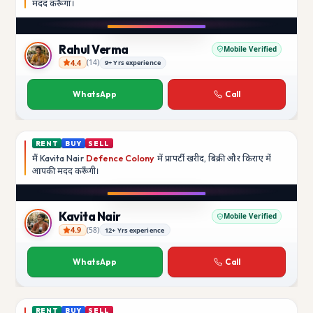
मदद
करूँगा।
Play video
Instagram
Rahul Verma
Mobile Verified
4.4
(
14
)
9+ Yrs experience
Rahul Verma
WhatsApp
Call
RENT
BUY
SELL
मैं
Kavita Nair
Defence Colony
में प्रापर्टी खरीद, बिक्री और किराए में
आपकी मदद
करूँगी।
Play video
YouTube
Kavita Nair
Mobile Verified
4.9
(
58
)
12+ Yrs experience
Kavita Nair
WhatsApp
Call
RENT
BUY
SELL