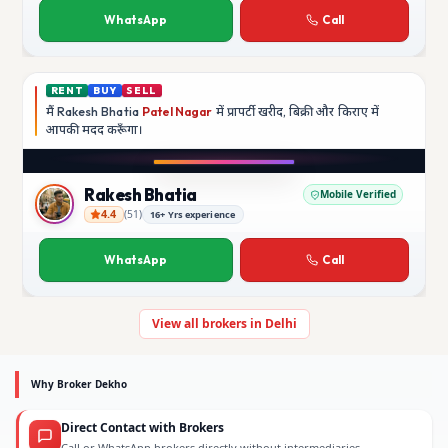
WhatsApp
Call
RENT
BUY
SELL
मैं
Rakesh Bhatia
Patel Nagar
में प्रापर्टी खरीद, बिक्री और किराए में
आपकी मदद
करूँगा।
Play video
YouTube
Rakesh Bhatia
Mobile Verified
4.4
(
51
)
16+ Yrs experience
Rakesh Bhatia
WhatsApp
Call
View all brokers in Delhi
Why Broker Dekho
Direct Contact with Brokers
Call or WhatsApp brokers directly without intermediaries.