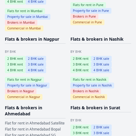
4
BHK rent
4
BHK sale
Flats for rent in
Pune
Property for sale in
Pune
Flats for rent in
Mumbai
Brokers in
Pune
Property for sale in
Mumbai
Commercial in
Pune
Brokers in
Mumbai
Commercial in
Mumbai
Flats & brokers in
Nagpur
Flats & brokers in
Nashik
BY BHK
BY BHK
2
BHK rent
2
BHK sale
2
BHK rent
2
BHK sale
3
BHK rent
3
BHK sale
3
BHK rent
3
BHK sale
4
BHK rent
4
BHK sale
4
BHK rent
4
BHK sale
Flats for rent in
Nagpur
Flats for rent in
Nashik
Property for sale in
Nagpur
Property for sale in
Nashik
Brokers in
Nagpur
Brokers in
Nashik
Commercial in
Nagpur
Commercial in
Nashik
Flats & brokers in
Flats & brokers in
Surat
Ahmedabad
BY BHK
Flat for rent in
Ahmedabad
Satellite
2
BHK rent
2
BHK sale
Flat for rent in
Ahmedabad
Bopal
3
BHK rent
3
BHK sale
Flat for rent in
Ahmedabad
SG