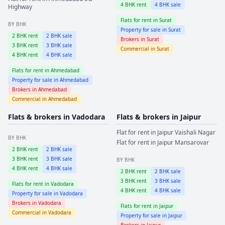
4
BHK rent
4
BHK sale
Highway
Flats for rent in
Surat
BY BHK
Property for sale in
Surat
2
BHK rent
2
BHK sale
Brokers in
Surat
3
BHK rent
3
BHK sale
Commercial in
Surat
4
BHK rent
4
BHK sale
Flats for rent in
Ahmedabad
Property for sale in
Ahmedabad
Brokers in
Ahmedabad
Commercial in
Ahmedabad
Flats & brokers in
Vadodara
Flats & brokers in
Jaipur
Flat for rent in
Jaipur
Vaishali Nagar
BY BHK
Flat for rent in
Jaipur
Mansarovar
2
BHK rent
2
BHK sale
3
BHK rent
3
BHK sale
BY BHK
4
BHK rent
4
BHK sale
2
BHK rent
2
BHK sale
3
BHK rent
3
BHK sale
Flats for rent in
Vadodara
4
BHK rent
4
BHK sale
Property for sale in
Vadodara
Brokers in
Vadodara
Flats for rent in
Jaipur
Commercial in
Vadodara
Property for sale in
Jaipur
Brokers in
Jaipur