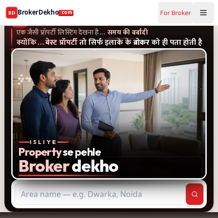
Buy and rent property in Sonipat — mobile-verified broke
BrokerDekho
For Broker
BD
.com
एक जैसी प्रॉपर्टी लिस्टिंग और पुराने विज्ञापन देखना है...समय की बर्बादी
क्यों
BrokerDekho
.com
एक जैसी प्रॉपर्टी लिस्टिंग देखना है
…
समय की बर्बादी
क्योंकि
…
बेस्ट प्रॉपर्टी
तो सिर्फ इलाके के
ब्रोकर
को ही पता होती है
ISLIYE
Property
se pehle
Broker
dekho