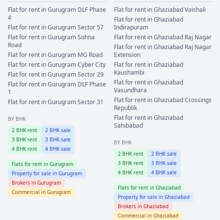
Flat for rent in
Gurugram
DLF Phase
Flat for rent in
Ghaziabad
Vaishali
4
Flat for rent in
Ghaziabad
Flat for rent in
Gurugram
Sector 57
Indirapuram
Flat for rent in
Gurugram
Sohna
Flat for rent in
Ghaziabad
Raj Nagar
Road
Flat for rent in
Ghaziabad
Raj Nagar
Flat for rent in
Gurugram
MG Road
Extension
Flat for rent in
Gurugram
Cyber City
Flat for rent in
Ghaziabad
Kaushambi
Flat for rent in
Gurugram
Sector 29
Flat for rent in
Ghaziabad
Flat for rent in
Gurugram
DLF Phase
Vasundhara
1
Flat for rent in
Ghaziabad
Crossings
Flat for rent in
Gurugram
Sector 31
Republik
Flat for rent in
Ghaziabad
BY BHK
Sahibabad
2
BHK rent
2
BHK sale
3
BHK rent
3
BHK sale
BY BHK
4
BHK rent
4
BHK sale
2
BHK rent
2
BHK sale
3
BHK rent
3
BHK sale
Flats for rent in
Gurugram
4
BHK rent
4
BHK sale
Property for sale in
Gurugram
Brokers in
Gurugram
Flats for rent in
Ghaziabad
Commercial in
Gurugram
Property for sale in
Ghaziabad
Brokers in
Ghaziabad
Commercial in
Ghaziabad