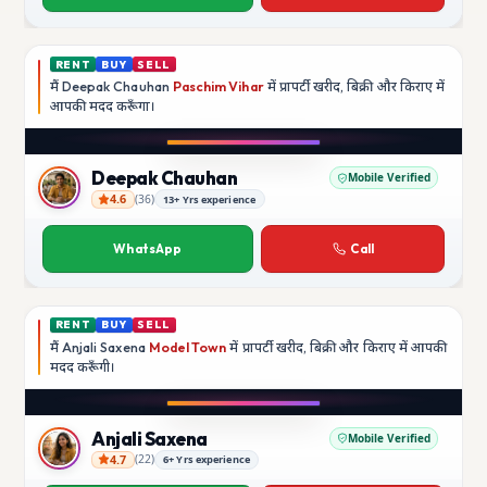
RENT
BUY
SELL
मैं
Deepak Chauhan
Paschim Vihar
में प्रापर्टी खरीद, बिक्री और किराए में
आपकी मदद
करूँगा।
Play video
Instagram
Deepak Chauhan
Mobile Verified
4.6
(
36
)
13+ Yrs experience
Deepak Chauhan
WhatsApp
Call
RENT
BUY
SELL
मैं
Anjali Saxena
Model Town
में प्रापर्टी खरीद, बिक्री और किराए में आपकी
मदद
करूँगी।
Play video
YouTube
Anjali Saxena
Mobile Verified
4.7
(
22
)
6+ Yrs experience
Anjali Saxena