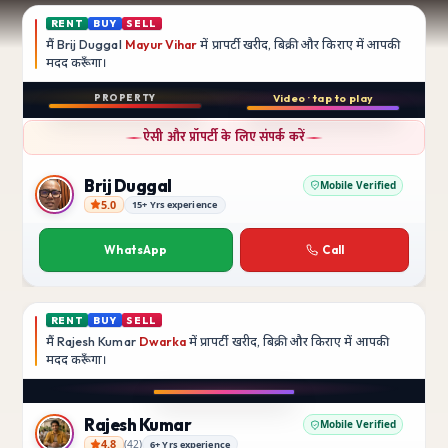
RENT
BUY
SELL
मैं
Brij Duggal
Mayur Vihar
में प्रापर्टी खरीद, बिक्री और किराए में आपकी
मदद
करूँगा।
Play video
PROPERTY
Video · tap to play
बिक्री
Instagram
ऐसी और प्रॉपर्टी के लिए संपर्क करें
3 BHK
फ़्लैट
Brij Duggal
Mobile Verified
5.0
15+ Yrs experience
Brij Duggal
Mayur Vihar
SFS Flats में उपलब्ध
WhatsApp
Call
₹1.5 Crore
RENT
BUY
SELL
मैं
Rajesh Kumar
Dwarka
में प्रापर्टी खरीद, बिक्री और किराए में आपकी
मदद
करूँगा।
Play video
Instagram
Rajesh Kumar
Mobile Verified
4.8
(
42
)
6+ Yrs experience