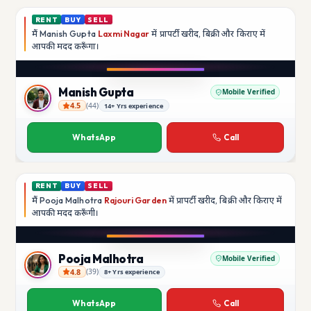
RENT
BUY
SELL
मैं
Manish Gupta
Laxmi Nagar
में प्रापर्टी खरीद, बिक्री और किराए में
आपकी मदद
करूँगा।
Play video
YouTube
Manish Gupta
Mobile Verified
4.5
(
44
)
14+ Yrs experience
Manish Gupta
WhatsApp
Call
RENT
BUY
SELL
मैं
Pooja Malhotra
Rajouri Garden
में प्रापर्टी खरीद, बिक्री और किराए में
आपकी मदद
करूँगी।
Play video
YouTube
Pooja Malhotra
Mobile Verified
4.8
(
39
)
8+ Yrs experience
Pooja Malhotra
WhatsApp
Call