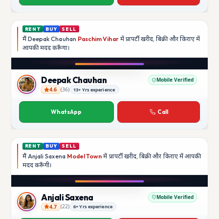
RENT
BUY
SELL
मैं
Deepak Chauhan
Paschim Vihar
में प्रापर्टी खरीद, बिक्री और किराए में
आपकी मदद
करूँगा।
Play video
Instagram
Deepak Chauhan
Mobile Verified
4.6
(
36
)
13+ Yrs experience
Deepak Chauhan
WhatsApp
Call
RENT
BUY
SELL
मैं
Anjali Saxena
Model Town
में प्रापर्टी खरीद, बिक्री और किराए में आपकी
मदद
करूँगी।
Play video
YouTube
Anjali Saxena
Mobile Verified
4.7
(
22
)
6+ Yrs experience
Anjali Saxena