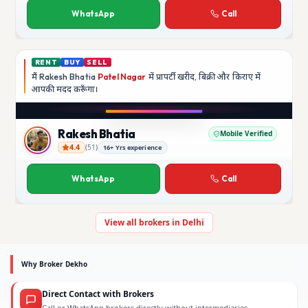
WhatsApp
Call
RENT
BUY
SELL
मैं
Rakesh Bhatia
Patel Nagar
में प्रापर्टी खरीद, बिक्री और किराए में
आपकी मदद
करूँगा।
Play video
YouTube
Rakesh Bhatia
Mobile Verified
4.4
(
51
)
16+ Yrs experience
Rakesh Bhatia
WhatsApp
Call
View all brokers in Delhi
Why Broker Dekho
Direct Contact with Brokers
Call or WhatsApp brokers directly without intermediaries.