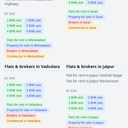
4
BHK rent
4
BHK sale
Highway
Flats for rent in
Surat
BY BHK
Property for sale in
Surat
2
BHK rent
2
BHK sale
Brokers in
Surat
3
BHK rent
3
BHK sale
Commercial in
Surat
4
BHK rent
4
BHK sale
Flats for rent in
Ahmedabad
Property for sale in
Ahmedabad
Brokers in
Ahmedabad
Commercial in
Ahmedabad
Flats & brokers in
Vadodara
Flats & brokers in
Jaipur
Flat for rent in
Jaipur
Vaishali Nagar
BY BHK
Flat for rent in
Jaipur
Mansarovar
2
BHK rent
2
BHK sale
3
BHK rent
3
BHK sale
BY BHK
4
BHK rent
4
BHK sale
2
BHK rent
2
BHK sale
3
BHK rent
3
BHK sale
Flats for rent in
Vadodara
4
BHK rent
4
BHK sale
Property for sale in
Vadodara
Brokers in
Vadodara
Flats for rent in
Jaipur
Commercial in
Vadodara
Property for sale in
Jaipur
Brokers in
Jaipur