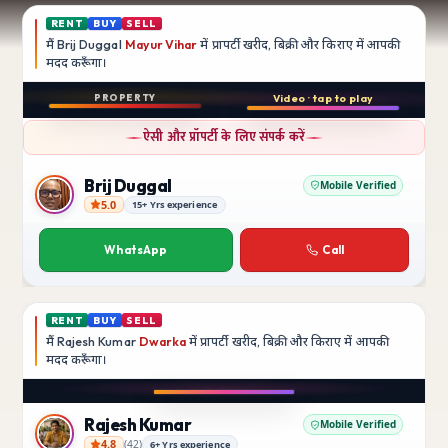
RENT
BUY
SELL
मैं
Brij Duggal
Mayur Vihar
में प्रापर्टी खरीद, बिक्री और किराए में आपकी
मदद
करूँगा।
Play video
PROPERTY
Video · tap to play
बिक्री
Instagram
ऐसी और प्रॉपर्टी के लिए संपर्क करें
3 BHK
फ़्लैट
Brij Duggal
Mobile Verified
5.0
15+ Yrs experience
Brij Duggal
Mayur Vihar
SFS Flats में उपलब्ध
WhatsApp
Call
₹1.5 Crore
RENT
BUY
SELL
मैं
Rajesh Kumar
Dwarka
में प्रापर्टी खरीद, बिक्री और किराए में आपकी
मदद
करूँगा।
Play video
Instagram
Rajesh Kumar
Mobile Verified
4.8
(
42
)
6+ Yrs experience