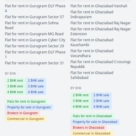
Flat for rent in
Gurugram
DLF Phase
Flat for rent in
Ghaziabad
Vaishali
4
Flat for rent in
Ghaziabad
Flat for rent in
Gurugram
Sector 57
Indirapuram
Flat for rent in
Gurugram
Sohna
Flat for rent in
Ghaziabad
Raj Nagar
Road
Flat for rent in
Ghaziabad
Raj Nagar
Flat for rent in
Gurugram
MG Road
Extension
Flat for rent in
Gurugram
Cyber City
Flat for rent in
Ghaziabad
Kaushambi
Flat for rent in
Gurugram
Sector 29
Flat for rent in
Ghaziabad
Flat for rent in
Gurugram
DLF Phase
Vasundhara
1
Flat for rent in
Ghaziabad
Crossings
Flat for rent in
Gurugram
Sector 31
Republik
Flat for rent in
Ghaziabad
BY BHK
Sahibabad
2
BHK rent
2
BHK sale
3
BHK rent
3
BHK sale
BY BHK
4
BHK rent
4
BHK sale
2
BHK rent
2
BHK sale
3
BHK rent
3
BHK sale
Flats for rent in
Gurugram
4
BHK rent
4
BHK sale
Property for sale in
Gurugram
Brokers in
Gurugram
Flats for rent in
Ghaziabad
Commercial in
Gurugram
Property for sale in
Ghaziabad
Brokers in
Ghaziabad
Commercial in
Ghaziabad