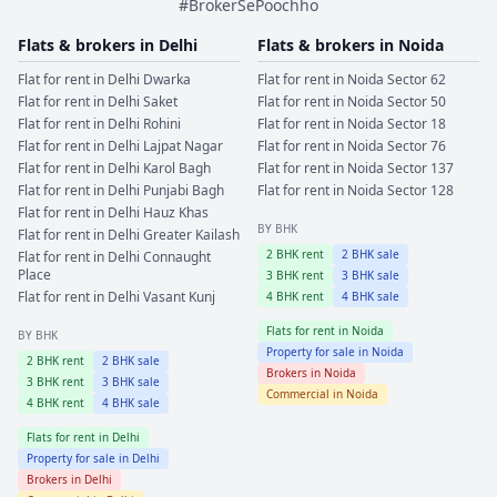
#BrokerSePoochho
Flats & brokers in
Delhi
Flats & brokers in
Noida
Flat for rent in
Delhi
Dwarka
Flat for rent in
Noida
Sector 62
Flat for rent in
Delhi
Saket
Flat for rent in
Noida
Sector 50
Flat for rent in
Delhi
Rohini
Flat for rent in
Noida
Sector 18
Flat for rent in
Delhi
Lajpat Nagar
Flat for rent in
Noida
Sector 76
Flat for rent in
Delhi
Karol Bagh
Flat for rent in
Noida
Sector 137
Flat for rent in
Delhi
Punjabi Bagh
Flat for rent in
Noida
Sector 128
Flat for rent in
Delhi
Hauz Khas
BY BHK
Flat for rent in
Delhi
Greater Kailash
2
BHK rent
2
BHK sale
Flat for rent in
Delhi
Connaught
Place
3
BHK rent
3
BHK sale
Flat for rent in
Delhi
Vasant Kunj
4
BHK rent
4
BHK sale
Flats for rent in
Noida
BY BHK
Property for sale in
Noida
2
BHK rent
2
BHK sale
Brokers in
Noida
3
BHK rent
3
BHK sale
Commercial in
Noida
4
BHK rent
4
BHK sale
Flats for rent in
Delhi
Property for sale in
Delhi
Brokers in
Delhi