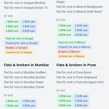
Nagar
Flat for rent in
Sonipat
Murthal
Flat for rent in
Meerut
Modipuram
Flat for rent in
Sonipat
Sector 14
Flat for rent in
Meerut
Delhi Road
BY BHK
BY BHK
2
BHK rent
2
BHK sale
2
BHK rent
2
BHK sale
3
BHK rent
3
BHK sale
3
BHK rent
3
BHK sale
4
BHK rent
4
BHK sale
4
BHK rent
4
BHK sale
Flats for rent in
Sonipat
Flats for rent in
Meerut
Property for sale in
Sonipat
Property for sale in
Meerut
Brokers in
Sonipat
Brokers in
Meerut
Commercial in
Sonipat
Commercial in
Meerut
Flats & brokers in
Mumbai
Flats & brokers in
Pune
Flat for rent in
Mumbai
Andheri
Flat for rent in
Pune
Baner
Flat for rent in
Mumbai
Bandra
Flat for rent in
Pune
Hinjewadi
Flat for rent in
Mumbai
Powai
Flat for rent in
Pune
Koregaon Park
Flat for rent in
Mumbai
Thane
BY BHK
BY BHK
2
BHK rent
2
BHK sale
3
BHK rent
3
BHK sale
2
BHK rent
2
BHK sale
4
BHK rent
4
BHK sale
3
BHK rent
3
BHK sale