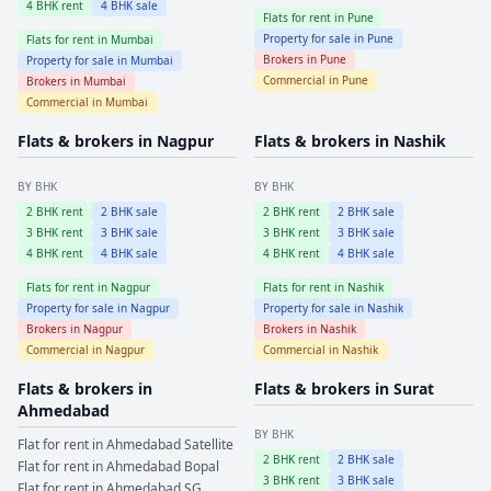
4
BHK rent
4
BHK sale
Flats for rent in
Pune
Property for sale in
Pune
Flats for rent in
Mumbai
Brokers in
Pune
Property for sale in
Mumbai
Commercial in
Pune
Brokers in
Mumbai
Commercial in
Mumbai
Flats & brokers in
Nagpur
Flats & brokers in
Nashik
BY BHK
BY BHK
2
BHK rent
2
BHK sale
2
BHK rent
2
BHK sale
3
BHK rent
3
BHK sale
3
BHK rent
3
BHK sale
4
BHK rent
4
BHK sale
4
BHK rent
4
BHK sale
Flats for rent in
Nagpur
Flats for rent in
Nashik
Property for sale in
Nagpur
Property for sale in
Nashik
Brokers in
Nagpur
Brokers in
Nashik
Commercial in
Nagpur
Commercial in
Nashik
Flats & brokers in
Flats & brokers in
Surat
Ahmedabad
BY BHK
Flat for rent in
Ahmedabad
Satellite
2
BHK rent
2
BHK sale
Flat for rent in
Ahmedabad
Bopal
3
BHK rent
3
BHK sale
Flat for rent in
Ahmedabad
SG