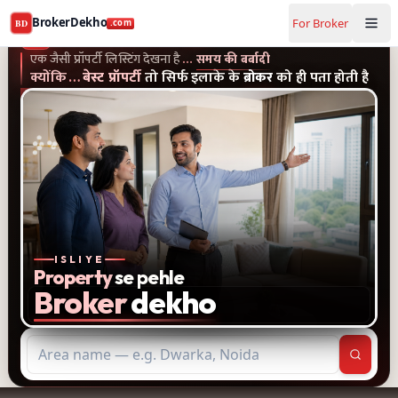
Buy and rent property in Sohna — mobile-verified brokers
BrokerDekho
For Broker
BD
.com
एक जैसी प्रॉपर्टी लिस्टिंग और पुराने विज्ञापन देखना है...समय की बर्बादी
क्यों
BrokerDekho
.com
एक जैसी प्रॉपर्टी लिस्टिंग देखना है
…
समय की बर्बादी
क्योंकि
…
बेस्ट प्रॉपर्टी
तो सिर्फ इलाके के
ब्रोकर
को ही पता होती है
ISLIYE
Property
se pehle
Broker
dekho