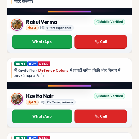
मदद
करूँगा।
Play video
Instagram
Rahul Verma
Mobile Verified
4.4
(
14
)
9+ Yrs experience
Rahul Verma
WhatsApp
Call
RENT
BUY
SELL
मैं
Kavita Nair
Defence Colony
में प्रापर्टी खरीद, बिक्री और किराए में
आपकी मदद
करूँगी।
Play video
YouTube
Kavita Nair
Mobile Verified
4.9
(
58
)
12+ Yrs experience
Kavita Nair
WhatsApp
Call
RENT
BUY
SELL