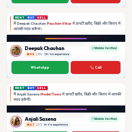
RENT
BUY
SELL
मैं
Deepak Chauhan
Paschim Vihar
में प्रापर्टी खरीद, बिक्री और किराए में
आपकी मदद
करूँगा।
Play video
Instagram
Deepak Chauhan
Mobile Verified
4.6
(
36
)
13+ Yrs experience
Deepak Chauhan
WhatsApp
Call
RENT
BUY
SELL
मैं
Anjali Saxena
Model Town
में प्रापर्टी खरीद, बिक्री और किराए में आपकी
मदद
करूँगी।
Play video
YouTube
Anjali Saxena
Mobile Verified
4.7
(
22
)
6+ Yrs experience
Anjali Saxena