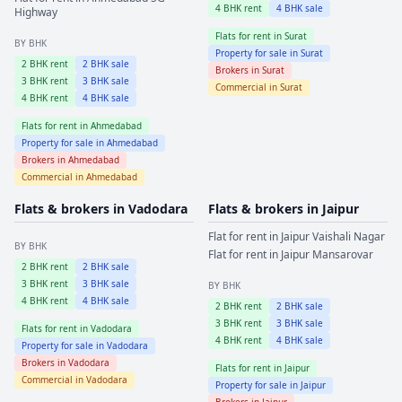
4
BHK rent
4
BHK sale
Highway
Flats for rent in
Surat
BY BHK
Property for sale in
Surat
2
BHK rent
2
BHK sale
Brokers in
Surat
3
BHK rent
3
BHK sale
Commercial in
Surat
4
BHK rent
4
BHK sale
Flats for rent in
Ahmedabad
Property for sale in
Ahmedabad
Brokers in
Ahmedabad
Commercial in
Ahmedabad
Flats & brokers in
Vadodara
Flats & brokers in
Jaipur
Flat for rent in
Jaipur
Vaishali Nagar
BY BHK
Flat for rent in
Jaipur
Mansarovar
2
BHK rent
2
BHK sale
3
BHK rent
3
BHK sale
BY BHK
4
BHK rent
4
BHK sale
2
BHK rent
2
BHK sale
3
BHK rent
3
BHK sale
Flats for rent in
Vadodara
4
BHK rent
4
BHK sale
Property for sale in
Vadodara
Brokers in
Vadodara
Flats for rent in
Jaipur
Commercial in
Vadodara
Property for sale in
Jaipur
Brokers in
Jaipur