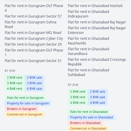
Flat for rent in
Gurugram
DLF Phase
Flat for rent in
Ghaziabad
Vaishali
4
Flat for rent in
Ghaziabad
Flat for rent in
Gurugram
Sector 57
Indirapuram
Flat for rent in
Gurugram
Sohna
Flat for rent in
Ghaziabad
Raj Nagar
Road
Flat for rent in
Ghaziabad
Raj Nagar
Flat for rent in
Gurugram
MG Road
Extension
Flat for rent in
Gurugram
Cyber City
Flat for rent in
Ghaziabad
Kaushambi
Flat for rent in
Gurugram
Sector 29
Flat for rent in
Ghaziabad
Flat for rent in
Gurugram
DLF Phase
Vasundhara
1
Flat for rent in
Ghaziabad
Crossings
Flat for rent in
Gurugram
Sector 31
Republik
Flat for rent in
Ghaziabad
BY BHK
Sahibabad
2
BHK rent
2
BHK sale
3
BHK rent
3
BHK sale
BY BHK
4
BHK rent
4
BHK sale
2
BHK rent
2
BHK sale
3
BHK rent
3
BHK sale
Flats for rent in
Gurugram
4
BHK rent
4
BHK sale
Property for sale in
Gurugram
Brokers in
Gurugram
Flats for rent in
Ghaziabad
Commercial in
Gurugram
Property for sale in
Ghaziabad
Brokers in
Ghaziabad
Commercial in
Ghaziabad