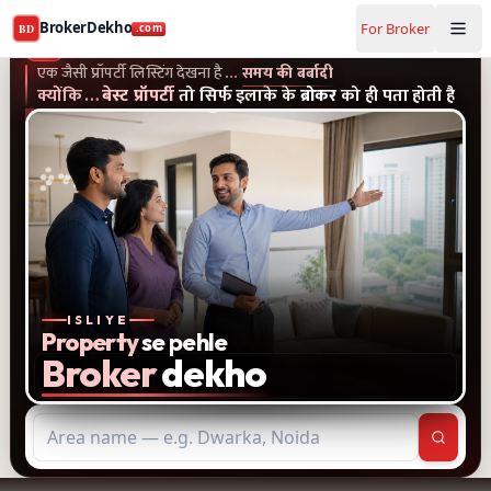
Buy and rent property in Satara — mobile-verified brokers
BrokerDekho
For Broker
BD
.com
एक जैसी प्रॉपर्टी लिस्टिंग और पुराने विज्ञापन देखना है...समय की बर्बादी
क्यों
BrokerDekho
.com
एक जैसी प्रॉपर्टी लिस्टिंग देखना है
…
समय की बर्बादी
क्योंकि
…
बेस्ट प्रॉपर्टी
तो सिर्फ इलाके के
ब्रोकर
को ही पता होती है
ISLIYE
Property
se pehle
Broker
dekho