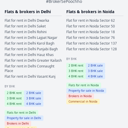
#BrokerSePoochho
Flats & brokers in
Delhi
Flats & brokers in
Noida
Flat for rent in
Delhi
Dwarka
Flat for rent in
Noida
Sector 62
Flat for rent in
Delhi
Saket
Flat for rent in
Noida
Sector 50
Flat for rent in
Delhi
Rohini
Flat for rent in
Noida
Sector 18
Flat for rent in
Delhi
Lajpat Nagar
Flat for rent in
Noida
Sector 76
Flat for rent in
Delhi
Karol Bagh
Flat for rent in
Noida
Sector 137
Flat for rent in
Delhi
Punjabi Bagh
Flat for rent in
Noida
Sector 128
Flat for rent in
Delhi
Hauz Khas
BY BHK
Flat for rent in
Delhi
Greater Kailash
2
BHK rent
2
BHK sale
Flat for rent in
Delhi
Connaught
Place
3
BHK rent
3
BHK sale
Flat for rent in
Delhi
Vasant Kunj
4
BHK rent
4
BHK sale
Flats for rent in
Noida
BY BHK
Property for sale in
Noida
2
BHK rent
2
BHK sale
Brokers in
Noida
3
BHK rent
3
BHK sale
Commercial in
Noida
4
BHK rent
4
BHK sale
Flats for rent in
Delhi
Property for sale in
Delhi
Brokers in
Delhi