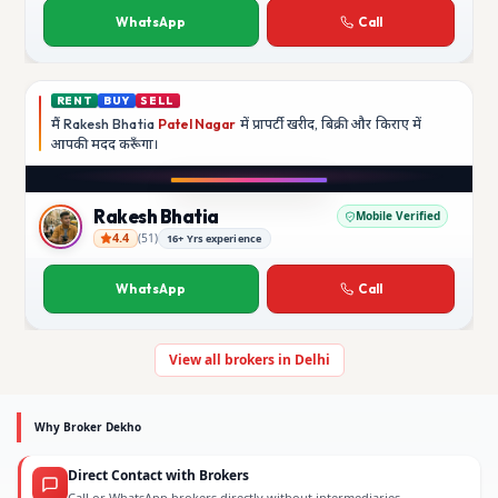
WhatsApp
Call
RENT
BUY
SELL
मैं
Rakesh Bhatia
Patel Nagar
में प्रापर्टी खरीद, बिक्री और किराए में
आपकी मदद
करूँगा।
Play video
YouTube
Rakesh Bhatia
Mobile Verified
4.4
(
51
)
16+ Yrs experience
Rakesh Bhatia
WhatsApp
Call
View all brokers in Delhi
Why Broker Dekho
Direct Contact with Brokers
Call or WhatsApp brokers directly without intermediaries.