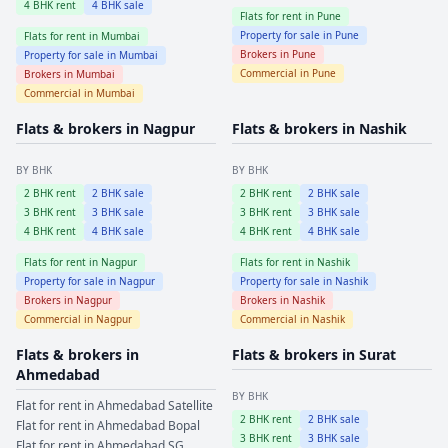
4
BHK rent
4
BHK sale
Flats for rent in
Pune
Property for sale in
Pune
Flats for rent in
Mumbai
Brokers in
Pune
Property for sale in
Mumbai
Commercial in
Pune
Brokers in
Mumbai
Commercial in
Mumbai
Flats & brokers in
Nagpur
Flats & brokers in
Nashik
BY BHK
BY BHK
2
BHK rent
2
BHK sale
2
BHK rent
2
BHK sale
3
BHK rent
3
BHK sale
3
BHK rent
3
BHK sale
4
BHK rent
4
BHK sale
4
BHK rent
4
BHK sale
Flats for rent in
Nagpur
Flats for rent in
Nashik
Property for sale in
Nagpur
Property for sale in
Nashik
Brokers in
Nagpur
Brokers in
Nashik
Commercial in
Nagpur
Commercial in
Nashik
Flats & brokers in
Flats & brokers in
Surat
Ahmedabad
BY BHK
Flat for rent in
Ahmedabad
Satellite
2
BHK rent
2
BHK sale
Flat for rent in
Ahmedabad
Bopal
3
BHK rent
3
BHK sale
Flat for rent in
Ahmedabad
SG