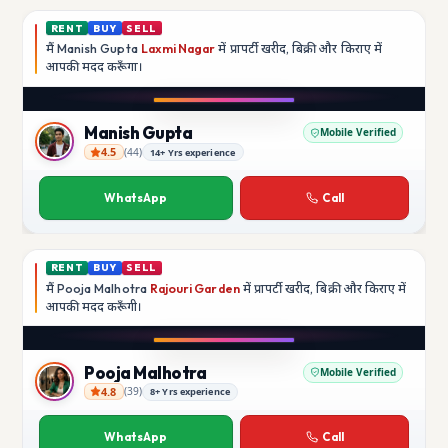
RENT
BUY
SELL
मैं
Manish Gupta
Laxmi Nagar
में प्रापर्टी खरीद, बिक्री और किराए में
आपकी मदद
करूँगा।
Play video
YouTube
Manish Gupta
Mobile Verified
4.5
(
44
)
14+ Yrs experience
Manish Gupta
WhatsApp
Call
RENT
BUY
SELL
मैं
Pooja Malhotra
Rajouri Garden
में प्रापर्टी खरीद, बिक्री और किराए में
आपकी मदद
करूँगी।
Play video
YouTube
Pooja Malhotra
Mobile Verified
4.8
(
39
)
8+ Yrs experience
Pooja Malhotra
WhatsApp
Call