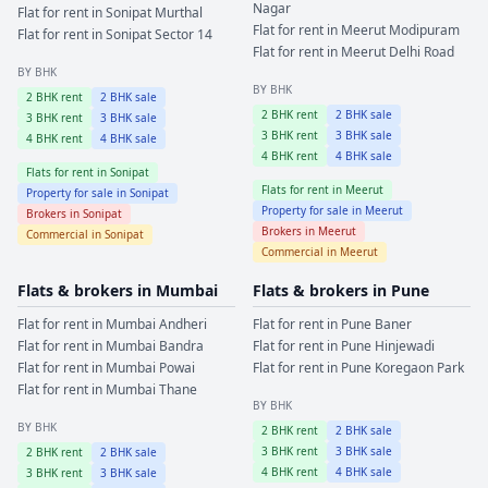
Nagar
Flat for rent in
Sonipat
Murthal
Flat for rent in
Meerut
Modipuram
Flat for rent in
Sonipat
Sector 14
Flat for rent in
Meerut
Delhi Road
BY BHK
BY BHK
2
BHK rent
2
BHK sale
2
BHK rent
2
BHK sale
3
BHK rent
3
BHK sale
3
BHK rent
3
BHK sale
4
BHK rent
4
BHK sale
4
BHK rent
4
BHK sale
Flats for rent in
Sonipat
Flats for rent in
Meerut
Property for sale in
Sonipat
Property for sale in
Meerut
Brokers in
Sonipat
Brokers in
Meerut
Commercial in
Sonipat
Commercial in
Meerut
Flats & brokers in
Mumbai
Flats & brokers in
Pune
Flat for rent in
Mumbai
Andheri
Flat for rent in
Pune
Baner
Flat for rent in
Mumbai
Bandra
Flat for rent in
Pune
Hinjewadi
Flat for rent in
Mumbai
Powai
Flat for rent in
Pune
Koregaon Park
Flat for rent in
Mumbai
Thane
BY BHK
BY BHK
2
BHK rent
2
BHK sale
3
BHK rent
3
BHK sale
2
BHK rent
2
BHK sale
4
BHK rent
4
BHK sale
3
BHK rent
3
BHK sale