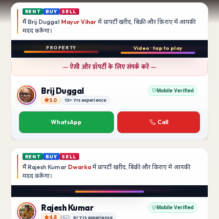
RENT
BUY
SELL
मैं
Brij Duggal
Mayur Vihar
में प्रापर्टी खरीद, बिक्री और किराए में आपकी
मदद
करूँगा।
Play video
PROPERTY
Video · tap to play
बिक्री
Instagram
ऐसी और प्रॉपर्टी के लिए संपर्क करें
3 BHK
फ़्लैट
Brij Duggal
Mobile Verified
5.0
15+ Yrs experience
Brij Duggal
Mayur Vihar
SFS Flats में उपलब्ध
WhatsApp
Call
₹1.5 Crore
RENT
BUY
SELL
मैं
Rajesh Kumar
Dwarka
में प्रापर्टी खरीद, बिक्री और किराए में आपकी
मदद
करूँगा।
Play video
Instagram
Rajesh Kumar
Mobile Verified
4.8
(
42
)
6+ Yrs experience