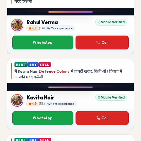
मदद
करूँगा।
Play video
Instagram
Rahul Verma
Mobile Verified
4.4
(
14
)
9+ Yrs experience
Rahul Verma
WhatsApp
Call
RENT
BUY
SELL
मैं
Kavita Nair
Defence Colony
में प्रापर्टी खरीद, बिक्री और किराए में
आपकी मदद
करूँगी।
Play video
YouTube
Kavita Nair
Mobile Verified
4.9
(
58
)
12+ Yrs experience
Kavita Nair
WhatsApp
Call
RENT
BUY
SELL