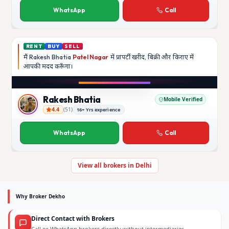
WhatsApp
Call
RENT
BUY
SELL
मैं
Rakesh Bhatia
Patel Nagar
में प्रापर्टी खरीद, बिक्री और किराए में
आपकी मदद
करूँगा।
Play video
YouTube
Rakesh Bhatia
Mobile Verified
4.4
(
51
)
16+ Yrs experience
Rakesh Bhatia
WhatsApp
Call
View all brokers in Delhi
Why Broker Dekho
Direct Contact with Brokers
Call or WhatsApp brokers directly without intermediaries.