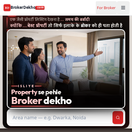
Buy and rent property in Ratnagiri — mobile-verified brok
BrokerDekho
For Broker
BD
.com
एक जैसी प्रॉपर्टी लिस्टिंग और पुराने विज्ञापन देखना है...समय की बर्बादी
क्यों
BrokerDekho
.com
एक जैसी प्रॉपर्टी लिस्टिंग देखना है
…
समय की बर्बादी
क्योंकि
…
बेस्ट प्रॉपर्टी
तो सिर्फ इलाके के
ब्रोकर
को ही पता होती है
ISLIYE
Property
se pehle
Broker
dekho