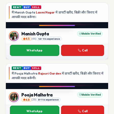
RENT
BUY
SELL
मैं
Manish Gupta
Laxmi Nagar
में प्रापर्टी खरीद, बिक्री और किराए में
आपकी मदद
करूँगा।
Play video
YouTube
Manish Gupta
Mobile Verified
4.5
(
44
)
14+ Yrs experience
Manish Gupta
WhatsApp
Call
RENT
BUY
SELL
मैं
Pooja Malhotra
Rajouri Garden
में प्रापर्टी खरीद, बिक्री और किराए में
आपकी मदद
करूँगी।
Play video
YouTube
Pooja Malhotra
Mobile Verified
4.8
(
39
)
8+ Yrs experience
Pooja Malhotra
WhatsApp
Call