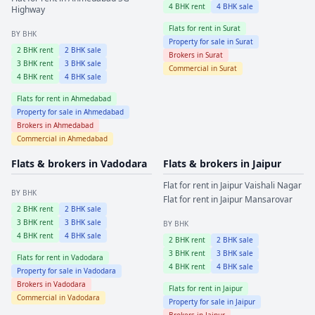
4
BHK rent
4
BHK sale
Highway
Flats for rent in
Surat
BY BHK
Property for sale in
Surat
2
BHK rent
2
BHK sale
Brokers in
Surat
3
BHK rent
3
BHK sale
Commercial in
Surat
4
BHK rent
4
BHK sale
Flats for rent in
Ahmedabad
Property for sale in
Ahmedabad
Brokers in
Ahmedabad
Commercial in
Ahmedabad
Flats & brokers in
Vadodara
Flats & brokers in
Jaipur
Flat for rent in
Jaipur
Vaishali Nagar
BY BHK
Flat for rent in
Jaipur
Mansarovar
2
BHK rent
2
BHK sale
3
BHK rent
3
BHK sale
BY BHK
4
BHK rent
4
BHK sale
2
BHK rent
2
BHK sale
3
BHK rent
3
BHK sale
Flats for rent in
Vadodara
4
BHK rent
4
BHK sale
Property for sale in
Vadodara
Brokers in
Vadodara
Flats for rent in
Jaipur
Commercial in
Vadodara
Property for sale in
Jaipur
Brokers in
Jaipur