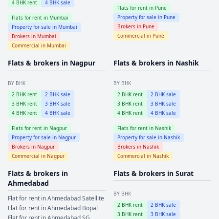
4
BHK rent
4
BHK sale
Flats for rent in
Pune
Property for sale in
Pune
Flats for rent in
Mumbai
Brokers in
Pune
Property for sale in
Mumbai
Commercial in
Pune
Brokers in
Mumbai
Commercial in
Mumbai
Flats & brokers in
Nagpur
Flats & brokers in
Nashik
BY BHK
BY BHK
2
BHK rent
2
BHK sale
2
BHK rent
2
BHK sale
3
BHK rent
3
BHK sale
3
BHK rent
3
BHK sale
4
BHK rent
4
BHK sale
4
BHK rent
4
BHK sale
Flats for rent in
Nagpur
Flats for rent in
Nashik
Property for sale in
Nagpur
Property for sale in
Nashik
Brokers in
Nagpur
Brokers in
Nashik
Commercial in
Nagpur
Commercial in
Nashik
Flats & brokers in
Flats & brokers in
Surat
Ahmedabad
BY BHK
Flat for rent in
Ahmedabad
Satellite
2
BHK rent
2
BHK sale
Flat for rent in
Ahmedabad
Bopal
3
BHK rent
3
BHK sale
Flat for rent in
Ahmedabad
SG