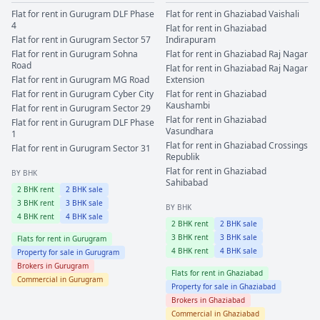
Flat for rent in
Gurugram
DLF Phase
Flat for rent in
Ghaziabad
Vaishali
4
Flat for rent in
Ghaziabad
Flat for rent in
Gurugram
Sector 57
Indirapuram
Flat for rent in
Gurugram
Sohna
Flat for rent in
Ghaziabad
Raj Nagar
Road
Flat for rent in
Ghaziabad
Raj Nagar
Flat for rent in
Gurugram
MG Road
Extension
Flat for rent in
Gurugram
Cyber City
Flat for rent in
Ghaziabad
Kaushambi
Flat for rent in
Gurugram
Sector 29
Flat for rent in
Ghaziabad
Flat for rent in
Gurugram
DLF Phase
Vasundhara
1
Flat for rent in
Ghaziabad
Crossings
Flat for rent in
Gurugram
Sector 31
Republik
Flat for rent in
Ghaziabad
BY BHK
Sahibabad
2
BHK rent
2
BHK sale
3
BHK rent
3
BHK sale
BY BHK
4
BHK rent
4
BHK sale
2
BHK rent
2
BHK sale
3
BHK rent
3
BHK sale
Flats for rent in
Gurugram
4
BHK rent
4
BHK sale
Property for sale in
Gurugram
Brokers in
Gurugram
Flats for rent in
Ghaziabad
Commercial in
Gurugram
Property for sale in
Ghaziabad
Brokers in
Ghaziabad
Commercial in
Ghaziabad