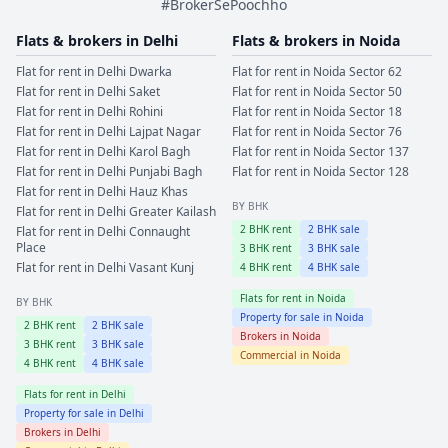
#BrokerSePoochho
Flats & brokers in
Delhi
Flats & brokers in
Noida
Flat for rent in
Delhi
Dwarka
Flat for rent in
Noida
Sector 62
Flat for rent in
Delhi
Saket
Flat for rent in
Noida
Sector 50
Flat for rent in
Delhi
Rohini
Flat for rent in
Noida
Sector 18
Flat for rent in
Delhi
Lajpat Nagar
Flat for rent in
Noida
Sector 76
Flat for rent in
Delhi
Karol Bagh
Flat for rent in
Noida
Sector 137
Flat for rent in
Delhi
Punjabi Bagh
Flat for rent in
Noida
Sector 128
Flat for rent in
Delhi
Hauz Khas
BY BHK
Flat for rent in
Delhi
Greater Kailash
2
BHK rent
2
BHK sale
Flat for rent in
Delhi
Connaught
Place
3
BHK rent
3
BHK sale
Flat for rent in
Delhi
Vasant Kunj
4
BHK rent
4
BHK sale
Flats for rent in
Noida
BY BHK
Property for sale in
Noida
2
BHK rent
2
BHK sale
Brokers in
Noida
3
BHK rent
3
BHK sale
Commercial in
Noida
4
BHK rent
4
BHK sale
Flats for rent in
Delhi
Property for sale in
Delhi
Brokers in
Delhi