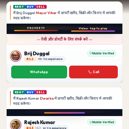
RENT
BUY
SELL
मैं
Brij Duggal
Mayur Vihar
में प्रापर्टी खरीद, बिक्री और किराए में आपकी
मदद
करूँगा।
Play video
PROPERTY
Video · tap to play
बिक्री
Instagram
ऐसी और प्रॉपर्टी के लिए संपर्क करें
3 BHK
फ़्लैट
Brij Duggal
Mobile Verified
5.0
15+ Yrs experience
Brij Duggal
Mayur Vihar
SFS Flats में उपलब्ध
WhatsApp
Call
₹1.5 Crore
RENT
BUY
SELL
मैं
Rajesh Kumar
Dwarka
में प्रापर्टी खरीद, बिक्री और किराए में आपकी
मदद
करूँगा।
Play video
Instagram
Rajesh Kumar
Mobile Verified
4.8
(
42
)
6+ Yrs experience