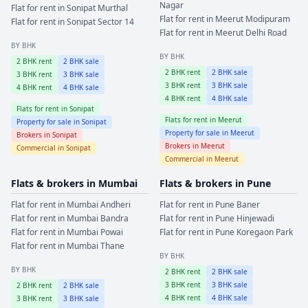
Nagar
Flat for rent in
Sonipat
Murthal
Flat for rent in
Meerut
Modipuram
Flat for rent in
Sonipat
Sector 14
Flat for rent in
Meerut
Delhi Road
BY BHK
BY BHK
2
BHK rent
2
BHK sale
2
BHK rent
2
BHK sale
3
BHK rent
3
BHK sale
3
BHK rent
3
BHK sale
4
BHK rent
4
BHK sale
4
BHK rent
4
BHK sale
Flats for rent in
Sonipat
Flats for rent in
Meerut
Property for sale in
Sonipat
Property for sale in
Meerut
Brokers in
Sonipat
Brokers in
Meerut
Commercial in
Sonipat
Commercial in
Meerut
Flats & brokers in
Mumbai
Flats & brokers in
Pune
Flat for rent in
Mumbai
Andheri
Flat for rent in
Pune
Baner
Flat for rent in
Mumbai
Bandra
Flat for rent in
Pune
Hinjewadi
Flat for rent in
Mumbai
Powai
Flat for rent in
Pune
Koregaon Park
Flat for rent in
Mumbai
Thane
BY BHK
BY BHK
2
BHK rent
2
BHK sale
3
BHK rent
3
BHK sale
2
BHK rent
2
BHK sale
4
BHK rent
4
BHK sale
3
BHK rent
3
BHK sale