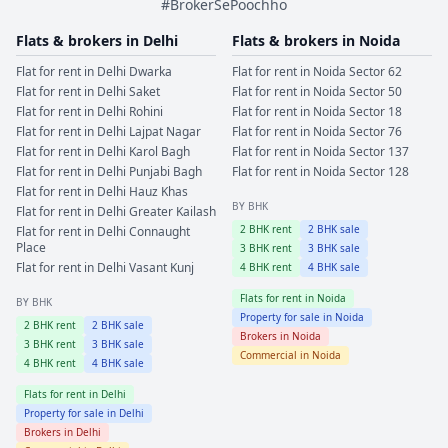
#BrokerSePoochho
Flats & brokers in
Delhi
Flats & brokers in
Noida
Flat for rent in
Delhi
Dwarka
Flat for rent in
Noida
Sector 62
Flat for rent in
Delhi
Saket
Flat for rent in
Noida
Sector 50
Flat for rent in
Delhi
Rohini
Flat for rent in
Noida
Sector 18
Flat for rent in
Delhi
Lajpat Nagar
Flat for rent in
Noida
Sector 76
Flat for rent in
Delhi
Karol Bagh
Flat for rent in
Noida
Sector 137
Flat for rent in
Delhi
Punjabi Bagh
Flat for rent in
Noida
Sector 128
Flat for rent in
Delhi
Hauz Khas
BY BHK
Flat for rent in
Delhi
Greater Kailash
2
BHK rent
2
BHK sale
Flat for rent in
Delhi
Connaught
Place
3
BHK rent
3
BHK sale
Flat for rent in
Delhi
Vasant Kunj
4
BHK rent
4
BHK sale
Flats for rent in
Noida
BY BHK
Property for sale in
Noida
2
BHK rent
2
BHK sale
Brokers in
Noida
3
BHK rent
3
BHK sale
Commercial in
Noida
4
BHK rent
4
BHK sale
Flats for rent in
Delhi
Property for sale in
Delhi
Brokers in
Delhi