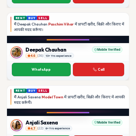
RENT
BUY
SELL
मैं
Deepak Chauhan
Paschim Vihar
में प्रापर्टी खरीद, बिक्री और किराए में
आपकी मदद
करूँगा।
Play video
Instagram
Deepak Chauhan
Mobile Verified
4.6
(
36
)
13+ Yrs experience
Deepak Chauhan
WhatsApp
Call
RENT
BUY
SELL
मैं
Anjali Saxena
Model Town
में प्रापर्टी खरीद, बिक्री और किराए में आपकी
मदद
करूँगी।
Play video
YouTube
Anjali Saxena
Mobile Verified
4.7
(
22
)
6+ Yrs experience
Anjali Saxena