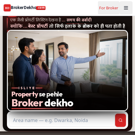
Buy and rent property in Noida — mobile-verified brokers
BrokerDekho
For Broker
BD
.com
एक जैसी प्रॉपर्टी लिस्टिंग और पुराने विज्ञापन देखना है...समय की बर्बादी
क्यों
BrokerDekho
.com
एक जैसी प्रॉपर्टी लिस्टिंग देखना है
…
समय की बर्बादी
क्योंकि
…
बेस्ट प्रॉपर्टी
तो सिर्फ इलाके के
ब्रोकर
को ही पता होती है
ISLIYE
Property
se pehle
Broker
dekho