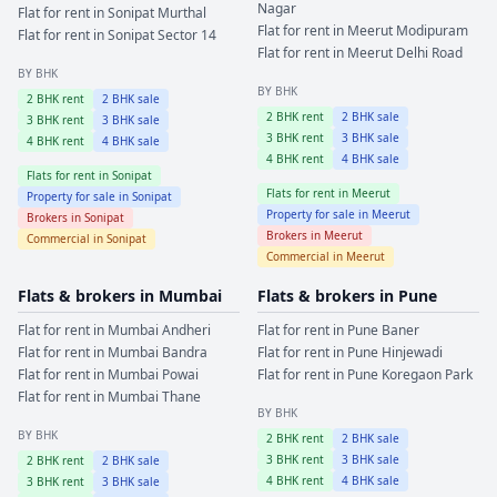
Nagar
Flat for rent in
Sonipat
Murthal
Flat for rent in
Meerut
Modipuram
Flat for rent in
Sonipat
Sector 14
Flat for rent in
Meerut
Delhi Road
BY BHK
BY BHK
2
BHK rent
2
BHK sale
2
BHK rent
2
BHK sale
3
BHK rent
3
BHK sale
3
BHK rent
3
BHK sale
4
BHK rent
4
BHK sale
4
BHK rent
4
BHK sale
Flats for rent in
Sonipat
Flats for rent in
Meerut
Property for sale in
Sonipat
Property for sale in
Meerut
Brokers in
Sonipat
Brokers in
Meerut
Commercial in
Sonipat
Commercial in
Meerut
Flats & brokers in
Mumbai
Flats & brokers in
Pune
Flat for rent in
Mumbai
Andheri
Flat for rent in
Pune
Baner
Flat for rent in
Mumbai
Bandra
Flat for rent in
Pune
Hinjewadi
Flat for rent in
Mumbai
Powai
Flat for rent in
Pune
Koregaon Park
Flat for rent in
Mumbai
Thane
BY BHK
BY BHK
2
BHK rent
2
BHK sale
3
BHK rent
3
BHK sale
2
BHK rent
2
BHK sale
4
BHK rent
4
BHK sale
3
BHK rent
3
BHK sale