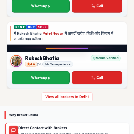
WhatsApp
Call
RENT
BUY
SELL
मैं
Rakesh Bhatia
Patel Nagar
में प्रापर्टी खरीद, बिक्री और किराए में
आपकी मदद
करूँगा।
Play video
YouTube
Rakesh Bhatia
Mobile Verified
4.4
(
51
)
16+ Yrs experience
Rakesh Bhatia
WhatsApp
Call
View all brokers in Delhi
Why Broker Dekho
Direct Contact with Brokers
Call or WhatsApp brokers directly without intermediaries.