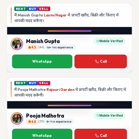
RENT
BUY
SELL
मैं
Manish Gupta
Laxmi Nagar
में प्रापर्टी खरीद, बिक्री और किराए में
आपकी मदद
करूँगा।
Play video
YouTube
Manish Gupta
Mobile Verified
4.5
(
44
)
14+ Yrs experience
Manish Gupta
WhatsApp
Call
RENT
BUY
SELL
मैं
Pooja Malhotra
Rajouri Garden
में प्रापर्टी खरीद, बिक्री और किराए में
आपकी मदद
करूँगी।
Play video
YouTube
Pooja Malhotra
Mobile Verified
4.8
(
39
)
8+ Yrs experience
Pooja Malhotra
WhatsApp
Call