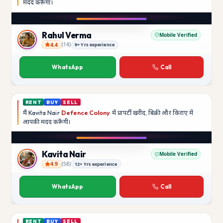
मदद
करूँगा।
Play video
Instagram
Rahul Verma
Mobile Verified
4.4
(
14
)
9+ Yrs experience
Rahul Verma
WhatsApp
Call
RENT
BUY
SELL
मैं
Kavita Nair
Defence Colony
में प्रापर्टी खरीद, बिक्री और किराए में
आपकी मदद
करूँगी।
Play video
YouTube
Kavita Nair
Mobile Verified
4.9
(
58
)
12+ Yrs experience
Kavita Nair
WhatsApp
Call
RENT
BUY
SELL