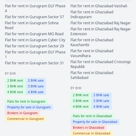
Flat for rent in
Gurugram
DLF Phase
Flat for rent in
Ghaziabad
Vaishali
4
Flat for rent in
Ghaziabad
Flat for rent in
Gurugram
Sector 57
Indirapuram
Flat for rent in
Gurugram
Sohna
Flat for rent in
Ghaziabad
Raj Nagar
Road
Flat for rent in
Ghaziabad
Raj Nagar
Flat for rent in
Gurugram
MG Road
Extension
Flat for rent in
Gurugram
Cyber City
Flat for rent in
Ghaziabad
Kaushambi
Flat for rent in
Gurugram
Sector 29
Flat for rent in
Ghaziabad
Flat for rent in
Gurugram
DLF Phase
Vasundhara
1
Flat for rent in
Ghaziabad
Crossings
Flat for rent in
Gurugram
Sector 31
Republik
Flat for rent in
Ghaziabad
BY BHK
Sahibabad
2
BHK rent
2
BHK sale
3
BHK rent
3
BHK sale
BY BHK
4
BHK rent
4
BHK sale
2
BHK rent
2
BHK sale
3
BHK rent
3
BHK sale
Flats for rent in
Gurugram
4
BHK rent
4
BHK sale
Property for sale in
Gurugram
Brokers in
Gurugram
Flats for rent in
Ghaziabad
Commercial in
Gurugram
Property for sale in
Ghaziabad
Brokers in
Ghaziabad
Commercial in
Ghaziabad