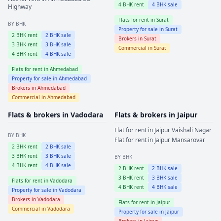
4
BHK rent
4
BHK sale
Highway
Flats for rent in
Surat
BY BHK
Property for sale in
Surat
2
BHK rent
2
BHK sale
Brokers in
Surat
3
BHK rent
3
BHK sale
Commercial in
Surat
4
BHK rent
4
BHK sale
Flats for rent in
Ahmedabad
Property for sale in
Ahmedabad
Brokers in
Ahmedabad
Commercial in
Ahmedabad
Flats & brokers in
Vadodara
Flats & brokers in
Jaipur
Flat for rent in
Jaipur
Vaishali Nagar
BY BHK
Flat for rent in
Jaipur
Mansarovar
2
BHK rent
2
BHK sale
3
BHK rent
3
BHK sale
BY BHK
4
BHK rent
4
BHK sale
2
BHK rent
2
BHK sale
3
BHK rent
3
BHK sale
Flats for rent in
Vadodara
4
BHK rent
4
BHK sale
Property for sale in
Vadodara
Brokers in
Vadodara
Flats for rent in
Jaipur
Commercial in
Vadodara
Property for sale in
Jaipur
Brokers in
Jaipur