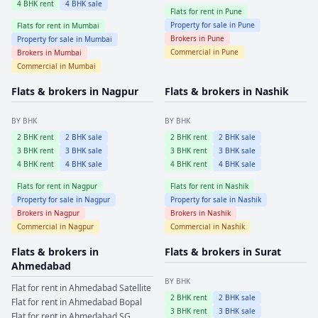
4
BHK rent
4
BHK sale
Flats for rent in
Pune
Property for sale in
Pune
Flats for rent in
Mumbai
Brokers in
Pune
Property for sale in
Mumbai
Commercial in
Pune
Brokers in
Mumbai
Commercial in
Mumbai
Flats & brokers in
Nagpur
Flats & brokers in
Nashik
BY BHK
BY BHK
2
BHK rent
2
BHK sale
2
BHK rent
2
BHK sale
3
BHK rent
3
BHK sale
3
BHK rent
3
BHK sale
4
BHK rent
4
BHK sale
4
BHK rent
4
BHK sale
Flats for rent in
Nagpur
Flats for rent in
Nashik
Property for sale in
Nagpur
Property for sale in
Nashik
Brokers in
Nagpur
Brokers in
Nashik
Commercial in
Nagpur
Commercial in
Nashik
Flats & brokers in
Flats & brokers in
Surat
Ahmedabad
BY BHK
Flat for rent in
Ahmedabad
Satellite
2
BHK rent
2
BHK sale
Flat for rent in
Ahmedabad
Bopal
3
BHK rent
3
BHK sale
Flat for rent in
Ahmedabad
SG