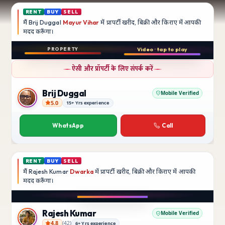
RENT
BUY
SELL
मैं
Brij Duggal
Mayur Vihar
में प्रापर्टी खरीद, बिक्री और किराए में आपकी
मदद
करूँगा।
Play video
PROPERTY
Video · tap to play
बिक्री
Instagram
ऐसी और प्रॉपर्टी के लिए संपर्क करें
3 BHK
फ़्लैट
Brij Duggal
Mobile Verified
5.0
15+ Yrs experience
Brij Duggal
Mayur Vihar
SFS Flats में उपलब्ध
WhatsApp
Call
₹1.5 Crore
RENT
BUY
SELL
मैं
Rajesh Kumar
Dwarka
में प्रापर्टी खरीद, बिक्री और किराए में आपकी
मदद
करूँगा।
Play video
Instagram
Rajesh Kumar
Mobile Verified
4.8
(
42
)
6+ Yrs experience