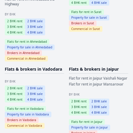
4
BHK rent
4
BHK sale
Highway
Flats for rent in
Surat
BY BHK
Property for sale in
Surat
2
BHK rent
2
BHK sale
Brokers in
Surat
3
BHK rent
3
BHK sale
Commercial in
Surat
4
BHK rent
4
BHK sale
Flats for rent in
Ahmedabad
Property for sale in
Ahmedabad
Brokers in
Ahmedabad
Commercial in
Ahmedabad
Flats & brokers in
Vadodara
Flats & brokers in
Jaipur
Flat for rent in
Jaipur
Vaishali Nagar
BY BHK
Flat for rent in
Jaipur
Mansarovar
2
BHK rent
2
BHK sale
3
BHK rent
3
BHK sale
BY BHK
4
BHK rent
4
BHK sale
2
BHK rent
2
BHK sale
3
BHK rent
3
BHK sale
Flats for rent in
Vadodara
4
BHK rent
4
BHK sale
Property for sale in
Vadodara
Brokers in
Vadodara
Flats for rent in
Jaipur
Commercial in
Vadodara
Property for sale in
Jaipur
Brokers in
Jaipur