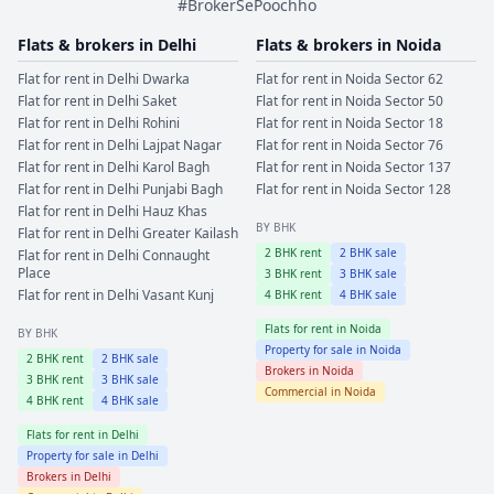
#BrokerSePoochho
Flats & brokers in
Delhi
Flats & brokers in
Noida
Flat for rent in
Delhi
Dwarka
Flat for rent in
Noida
Sector 62
Flat for rent in
Delhi
Saket
Flat for rent in
Noida
Sector 50
Flat for rent in
Delhi
Rohini
Flat for rent in
Noida
Sector 18
Flat for rent in
Delhi
Lajpat Nagar
Flat for rent in
Noida
Sector 76
Flat for rent in
Delhi
Karol Bagh
Flat for rent in
Noida
Sector 137
Flat for rent in
Delhi
Punjabi Bagh
Flat for rent in
Noida
Sector 128
Flat for rent in
Delhi
Hauz Khas
BY BHK
Flat for rent in
Delhi
Greater Kailash
2
BHK rent
2
BHK sale
Flat for rent in
Delhi
Connaught
Place
3
BHK rent
3
BHK sale
Flat for rent in
Delhi
Vasant Kunj
4
BHK rent
4
BHK sale
Flats for rent in
Noida
BY BHK
Property for sale in
Noida
2
BHK rent
2
BHK sale
Brokers in
Noida
3
BHK rent
3
BHK sale
Commercial in
Noida
4
BHK rent
4
BHK sale
Flats for rent in
Delhi
Property for sale in
Delhi
Brokers in
Delhi