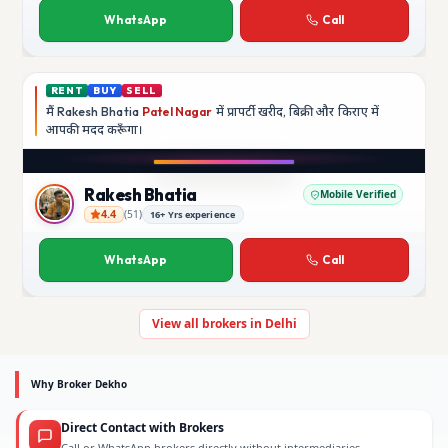
WhatsApp
Call
RENT
BUY
SELL
मैं
Rakesh Bhatia
Patel Nagar
में प्रापर्टी खरीद, बिक्री और किराए में
आपकी मदद
करूँगा।
Play video
YouTube
Rakesh Bhatia
Mobile Verified
4.4
(
51
)
16+ Yrs experience
Rakesh Bhatia
WhatsApp
Call
View all brokers in Delhi
Why Broker Dekho
Direct Contact with Brokers
Call or WhatsApp brokers directly without intermediaries.