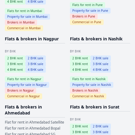
4
BHK rent
4
BHK sale
Flats for rent in
Pune
Property for sale in
Pune
Flats for rent in
Mumbai
Brokers in
Pune
Property for sale in
Mumbai
Commercial in
Pune
Brokers in
Mumbai
Commercial in
Mumbai
Flats & brokers in
Nagpur
Flats & brokers in
Nashik
BY BHK
BY BHK
2
BHK rent
2
BHK sale
2
BHK rent
2
BHK sale
3
BHK rent
3
BHK sale
3
BHK rent
3
BHK sale
4
BHK rent
4
BHK sale
4
BHK rent
4
BHK sale
Flats for rent in
Nagpur
Flats for rent in
Nashik
Property for sale in
Nagpur
Property for sale in
Nashik
Brokers in
Nagpur
Brokers in
Nashik
Commercial in
Nagpur
Commercial in
Nashik
Flats & brokers in
Flats & brokers in
Surat
Ahmedabad
BY BHK
Flat for rent in
Ahmedabad
Satellite
2
BHK rent
2
BHK sale
Flat for rent in
Ahmedabad
Bopal
3
BHK rent
3
BHK sale
Flat for rent in
Ahmedabad
SG