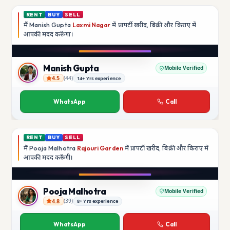
RENT
BUY
SELL
मैं
Manish Gupta
Laxmi Nagar
में प्रापर्टी खरीद, बिक्री और किराए में
आपकी मदद
करूँगा।
Play video
YouTube
Manish Gupta
Mobile Verified
4.5
(
44
)
14+ Yrs experience
Manish Gupta
WhatsApp
Call
RENT
BUY
SELL
मैं
Pooja Malhotra
Rajouri Garden
में प्रापर्टी खरीद, बिक्री और किराए में
आपकी मदद
करूँगी।
Play video
YouTube
Pooja Malhotra
Mobile Verified
4.8
(
39
)
8+ Yrs experience
Pooja Malhotra
WhatsApp
Call