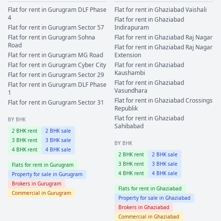
Flat for rent in
Gurugram
DLF Phase
Flat for rent in
Ghaziabad
Vaishali
4
Flat for rent in
Ghaziabad
Flat for rent in
Gurugram
Sector 57
Indirapuram
Flat for rent in
Gurugram
Sohna
Flat for rent in
Ghaziabad
Raj Nagar
Road
Flat for rent in
Ghaziabad
Raj Nagar
Flat for rent in
Gurugram
MG Road
Extension
Flat for rent in
Gurugram
Cyber City
Flat for rent in
Ghaziabad
Kaushambi
Flat for rent in
Gurugram
Sector 29
Flat for rent in
Ghaziabad
Flat for rent in
Gurugram
DLF Phase
Vasundhara
1
Flat for rent in
Ghaziabad
Crossings
Flat for rent in
Gurugram
Sector 31
Republik
Flat for rent in
Ghaziabad
BY BHK
Sahibabad
2
BHK rent
2
BHK sale
3
BHK rent
3
BHK sale
BY BHK
4
BHK rent
4
BHK sale
2
BHK rent
2
BHK sale
3
BHK rent
3
BHK sale
Flats for rent in
Gurugram
4
BHK rent
4
BHK sale
Property for sale in
Gurugram
Brokers in
Gurugram
Flats for rent in
Ghaziabad
Commercial in
Gurugram
Property for sale in
Ghaziabad
Brokers in
Ghaziabad
Commercial in
Ghaziabad