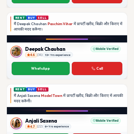
RENT
BUY
SELL
मैं
Deepak Chauhan
Paschim Vihar
में प्रापर्टी खरीद, बिक्री और किराए में
आपकी मदद
करूँगा।
Play video
Instagram
Deepak Chauhan
Mobile Verified
4.6
(
36
)
13+ Yrs experience
Deepak Chauhan
WhatsApp
Call
RENT
BUY
SELL
मैं
Anjali Saxena
Model Town
में प्रापर्टी खरीद, बिक्री और किराए में आपकी
मदद
करूँगी।
Play video
YouTube
Anjali Saxena
Mobile Verified
4.7
(
22
)
6+ Yrs experience
Anjali Saxena