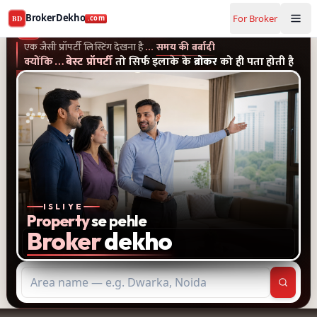
Buy and rent property in Noida — mobile-verified brokers
BrokerDekho
For Broker
BD
.com
एक जैसी प्रॉपर्टी लिस्टिंग और पुराने विज्ञापन देखना है...समय की बर्बादी
क्यों
BrokerDekho
.com
एक जैसी प्रॉपर्टी लिस्टिंग देखना है
…
समय की बर्बादी
क्योंकि
…
बेस्ट प्रॉपर्टी
तो सिर्फ इलाके के
ब्रोकर
को ही पता होती है
ISLIYE
Property
se pehle
Broker
dekho