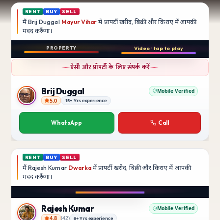
RENT
BUY
SELL
मैं
Brij Duggal
Mayur Vihar
में प्रापर्टी खरीद, बिक्री और किराए में आपकी
मदद
करूँगा।
Play video
PROPERTY
Video · tap to play
बिक्री
Instagram
ऐसी और प्रॉपर्टी के लिए संपर्क करें
3 BHK
फ़्लैट
Brij Duggal
Mobile Verified
5.0
15+ Yrs experience
Brij Duggal
Mayur Vihar
SFS Flats में उपलब्ध
WhatsApp
Call
₹1.5 Crore
RENT
BUY
SELL
मैं
Rajesh Kumar
Dwarka
में प्रापर्टी खरीद, बिक्री और किराए में आपकी
मदद
करूँगा।
Play video
Instagram
Rajesh Kumar
Mobile Verified
4.8
(
42
)
6+ Yrs experience