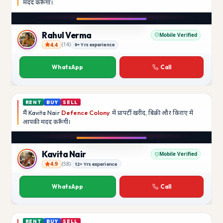
मदद
करूँगा।
Play video
Instagram
Rahul Verma
Mobile Verified
4.4
(
14
)
9+ Yrs experience
Rahul Verma
WhatsApp
Call
RENT
BUY
SELL
मैं
Kavita Nair
Defence Colony
में प्रापर्टी खरीद, बिक्री और किराए में
आपकी मदद
करूँगी।
Play video
YouTube
Kavita Nair
Mobile Verified
4.9
(
58
)
12+ Yrs experience
Kavita Nair
WhatsApp
Call
RENT
BUY
SELL