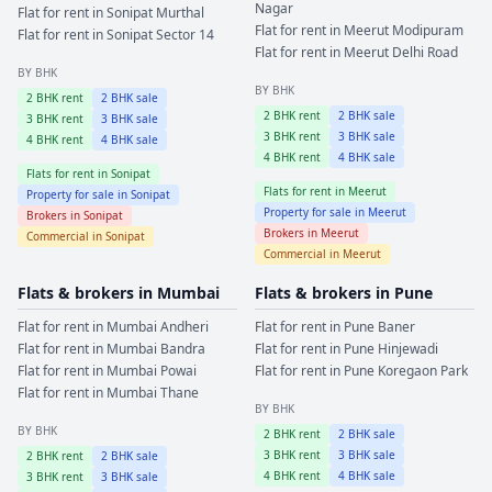
Nagar
Flat for rent in
Sonipat
Murthal
Flat for rent in
Meerut
Modipuram
Flat for rent in
Sonipat
Sector 14
Flat for rent in
Meerut
Delhi Road
BY BHK
BY BHK
2
BHK rent
2
BHK sale
2
BHK rent
2
BHK sale
3
BHK rent
3
BHK sale
3
BHK rent
3
BHK sale
4
BHK rent
4
BHK sale
4
BHK rent
4
BHK sale
Flats for rent in
Sonipat
Flats for rent in
Meerut
Property for sale in
Sonipat
Property for sale in
Meerut
Brokers in
Sonipat
Brokers in
Meerut
Commercial in
Sonipat
Commercial in
Meerut
Flats & brokers in
Mumbai
Flats & brokers in
Pune
Flat for rent in
Mumbai
Andheri
Flat for rent in
Pune
Baner
Flat for rent in
Mumbai
Bandra
Flat for rent in
Pune
Hinjewadi
Flat for rent in
Mumbai
Powai
Flat for rent in
Pune
Koregaon Park
Flat for rent in
Mumbai
Thane
BY BHK
BY BHK
2
BHK rent
2
BHK sale
3
BHK rent
3
BHK sale
2
BHK rent
2
BHK sale
4
BHK rent
4
BHK sale
3
BHK rent
3
BHK sale