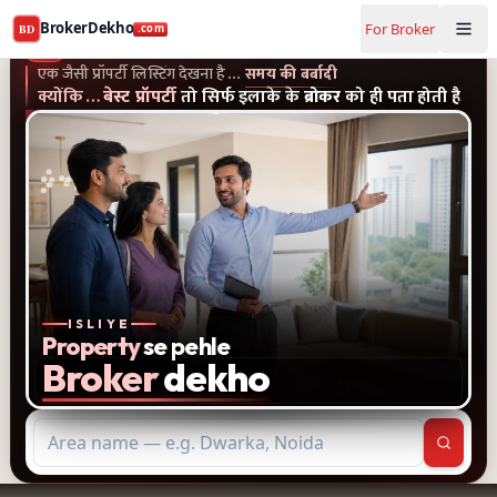
Buy and rent property in Jalgaon — mobile-verified broker
BrokerDekho
For Broker
BD
.com
एक जैसी प्रॉपर्टी लिस्टिंग और पुराने विज्ञापन देखना है...समय की बर्बादी
क्यों
BrokerDekho
.com
एक जैसी प्रॉपर्टी लिस्टिंग देखना है
…
समय की बर्बादी
क्योंकि
…
बेस्ट प्रॉपर्टी
तो सिर्फ इलाके के
ब्रोकर
को ही पता होती है
ISLIYE
Property
se pehle
Broker
dekho