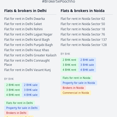
#BrokerSePoochho
Flats & brokers in
Delhi
Flats & brokers in
Noida
Flat for rent in
Delhi
Dwarka
Flat for rent in
Noida
Sector 62
Flat for rent in
Delhi
Saket
Flat for rent in
Noida
Sector 50
Flat for rent in
Delhi
Rohini
Flat for rent in
Noida
Sector 18
Flat for rent in
Delhi
Lajpat Nagar
Flat for rent in
Noida
Sector 76
Flat for rent in
Delhi
Karol Bagh
Flat for rent in
Noida
Sector 137
Flat for rent in
Delhi
Punjabi Bagh
Flat for rent in
Noida
Sector 128
Flat for rent in
Delhi
Hauz Khas
BY BHK
Flat for rent in
Delhi
Greater Kailash
2
BHK rent
2
BHK sale
Flat for rent in
Delhi
Connaught
Place
3
BHK rent
3
BHK sale
Flat for rent in
Delhi
Vasant Kunj
4
BHK rent
4
BHK sale
Flats for rent in
Noida
BY BHK
Property for sale in
Noida
2
BHK rent
2
BHK sale
Brokers in
Noida
3
BHK rent
3
BHK sale
Commercial in
Noida
4
BHK rent
4
BHK sale
Flats for rent in
Delhi
Property for sale in
Delhi
Brokers in
Delhi