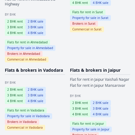
4
BHK rent
4
BHK sale
Highway
Flats for rent in
Surat
BY BHK
Property for sale in
Surat
2
BHK rent
2
BHK sale
Brokers in
Surat
3
BHK rent
3
BHK sale
Commercial in
Surat
4
BHK rent
4
BHK sale
Flats for rent in
Ahmedabad
Property for sale in
Ahmedabad
Brokers in
Ahmedabad
Commercial in
Ahmedabad
Flats & brokers in
Vadodara
Flats & brokers in
Jaipur
Flat for rent in
Jaipur
Vaishali Nagar
BY BHK
Flat for rent in
Jaipur
Mansarovar
2
BHK rent
2
BHK sale
3
BHK rent
3
BHK sale
BY BHK
4
BHK rent
4
BHK sale
2
BHK rent
2
BHK sale
3
BHK rent
3
BHK sale
Flats for rent in
Vadodara
4
BHK rent
4
BHK sale
Property for sale in
Vadodara
Brokers in
Vadodara
Flats for rent in
Jaipur
Commercial in
Vadodara
Property for sale in
Jaipur
Brokers in
Jaipur