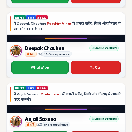
RENT
BUY
SELL
मैं
Deepak Chauhan
Paschim Vihar
में प्रापर्टी खरीद, बिक्री और किराए में
आपकी मदद
करूँगा।
Play video
Instagram
Deepak Chauhan
Mobile Verified
4.6
(
36
)
13+ Yrs experience
Deepak Chauhan
WhatsApp
Call
RENT
BUY
SELL
मैं
Anjali Saxena
Model Town
में प्रापर्टी खरीद, बिक्री और किराए में आपकी
मदद
करूँगी।
Play video
YouTube
Anjali Saxena
Mobile Verified
4.7
(
22
)
6+ Yrs experience
Anjali Saxena