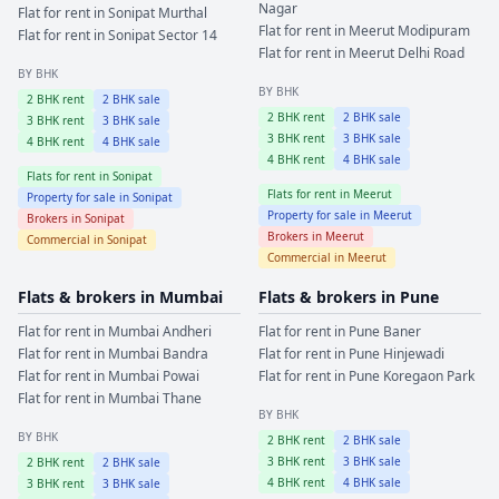
Nagar
Flat for rent in
Sonipat
Murthal
Flat for rent in
Meerut
Modipuram
Flat for rent in
Sonipat
Sector 14
Flat for rent in
Meerut
Delhi Road
BY BHK
BY BHK
2
BHK rent
2
BHK sale
2
BHK rent
2
BHK sale
3
BHK rent
3
BHK sale
3
BHK rent
3
BHK sale
4
BHK rent
4
BHK sale
4
BHK rent
4
BHK sale
Flats for rent in
Sonipat
Flats for rent in
Meerut
Property for sale in
Sonipat
Property for sale in
Meerut
Brokers in
Sonipat
Brokers in
Meerut
Commercial in
Sonipat
Commercial in
Meerut
Flats & brokers in
Mumbai
Flats & brokers in
Pune
Flat for rent in
Mumbai
Andheri
Flat for rent in
Pune
Baner
Flat for rent in
Mumbai
Bandra
Flat for rent in
Pune
Hinjewadi
Flat for rent in
Mumbai
Powai
Flat for rent in
Pune
Koregaon Park
Flat for rent in
Mumbai
Thane
BY BHK
BY BHK
2
BHK rent
2
BHK sale
3
BHK rent
3
BHK sale
2
BHK rent
2
BHK sale
4
BHK rent
4
BHK sale
3
BHK rent
3
BHK sale