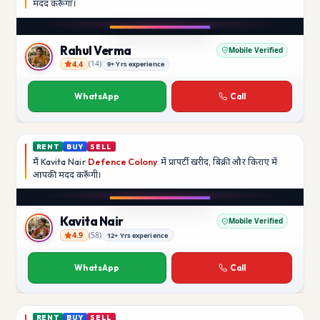
मदद
करूँगा।
Play video
Instagram
Rahul Verma
Mobile Verified
4.4
(
14
)
9+ Yrs experience
Rahul Verma
WhatsApp
Call
RENT
BUY
SELL
मैं
Kavita Nair
Defence Colony
में प्रापर्टी खरीद, बिक्री और किराए में
आपकी मदद
करूँगी।
Play video
YouTube
Kavita Nair
Mobile Verified
4.9
(
58
)
12+ Yrs experience
Kavita Nair
WhatsApp
Call
RENT
BUY
SELL