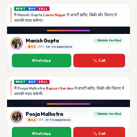
RENT
BUY
SELL
मैं
Manish Gupta
Laxmi Nagar
में प्रापर्टी खरीद, बिक्री और किराए में
आपकी मदद
करूँगा।
Play video
YouTube
Manish Gupta
Mobile Verified
4.5
(
44
)
14+ Yrs experience
Manish Gupta
WhatsApp
Call
RENT
BUY
SELL
मैं
Pooja Malhotra
Rajouri Garden
में प्रापर्टी खरीद, बिक्री और किराए में
आपकी मदद
करूँगी।
Play video
YouTube
Pooja Malhotra
Mobile Verified
4.8
(
39
)
8+ Yrs experience
Pooja Malhotra
WhatsApp
Call