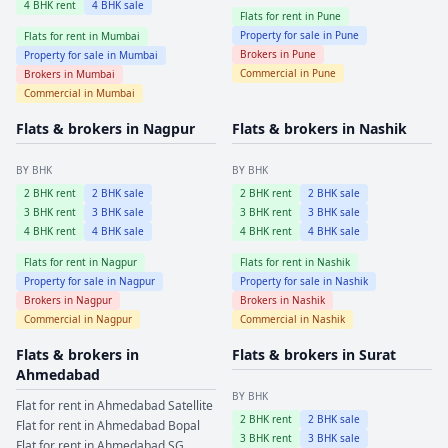
4
BHK rent
4
BHK sale
Flats for rent in
Pune
Property for sale in
Pune
Flats for rent in
Mumbai
Brokers in
Pune
Property for sale in
Mumbai
Commercial in
Pune
Brokers in
Mumbai
Commercial in
Mumbai
Flats & brokers in
Nagpur
Flats & brokers in
Nashik
BY BHK
BY BHK
2
BHK rent
2
BHK sale
2
BHK rent
2
BHK sale
3
BHK rent
3
BHK sale
3
BHK rent
3
BHK sale
4
BHK rent
4
BHK sale
4
BHK rent
4
BHK sale
Flats for rent in
Nagpur
Flats for rent in
Nashik
Property for sale in
Nagpur
Property for sale in
Nashik
Brokers in
Nagpur
Brokers in
Nashik
Commercial in
Nagpur
Commercial in
Nashik
Flats & brokers in
Flats & brokers in
Surat
Ahmedabad
BY BHK
Flat for rent in
Ahmedabad
Satellite
2
BHK rent
2
BHK sale
Flat for rent in
Ahmedabad
Bopal
3
BHK rent
3
BHK sale
Flat for rent in
Ahmedabad
SG