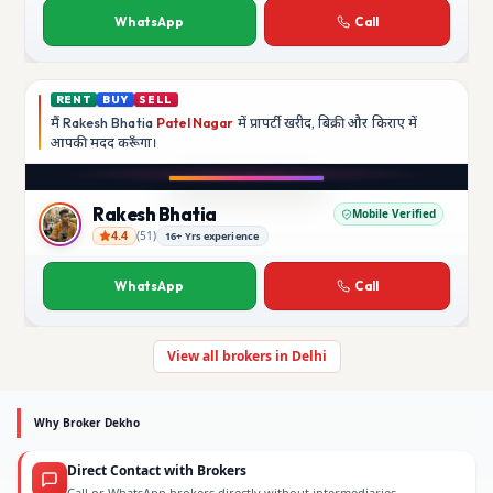
WhatsApp
Call
RENT
BUY
SELL
मैं
Rakesh Bhatia
Patel Nagar
में प्रापर्टी खरीद, बिक्री और किराए में
आपकी मदद
करूँगा।
Play video
YouTube
Rakesh Bhatia
Mobile Verified
4.4
(
51
)
16+ Yrs experience
Rakesh Bhatia
WhatsApp
Call
View all brokers in Delhi
Why Broker Dekho
Direct Contact with Brokers
Call or WhatsApp brokers directly without intermediaries.