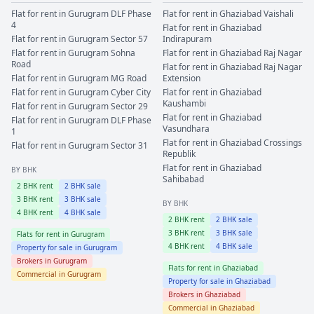
Flat for rent in
Gurugram
DLF Phase
Flat for rent in
Ghaziabad
Vaishali
4
Flat for rent in
Ghaziabad
Flat for rent in
Gurugram
Sector 57
Indirapuram
Flat for rent in
Gurugram
Sohna
Flat for rent in
Ghaziabad
Raj Nagar
Road
Flat for rent in
Ghaziabad
Raj Nagar
Flat for rent in
Gurugram
MG Road
Extension
Flat for rent in
Gurugram
Cyber City
Flat for rent in
Ghaziabad
Kaushambi
Flat for rent in
Gurugram
Sector 29
Flat for rent in
Ghaziabad
Flat for rent in
Gurugram
DLF Phase
Vasundhara
1
Flat for rent in
Ghaziabad
Crossings
Flat for rent in
Gurugram
Sector 31
Republik
Flat for rent in
Ghaziabad
BY BHK
Sahibabad
2
BHK rent
2
BHK sale
3
BHK rent
3
BHK sale
BY BHK
4
BHK rent
4
BHK sale
2
BHK rent
2
BHK sale
3
BHK rent
3
BHK sale
Flats for rent in
Gurugram
4
BHK rent
4
BHK sale
Property for sale in
Gurugram
Brokers in
Gurugram
Flats for rent in
Ghaziabad
Commercial in
Gurugram
Property for sale in
Ghaziabad
Brokers in
Ghaziabad
Commercial in
Ghaziabad