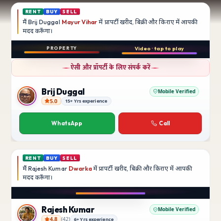
RENT
BUY
SELL
मैं
Brij Duggal
Mayur Vihar
में प्रापर्टी खरीद, बिक्री और किराए में आपकी
मदद
करूँगा।
Play video
PROPERTY
Video · tap to play
बिक्री
Instagram
ऐसी और प्रॉपर्टी के लिए संपर्क करें
3 BHK
फ़्लैट
Brij Duggal
Mobile Verified
5.0
15+ Yrs experience
Brij Duggal
Mayur Vihar
SFS Flats में उपलब्ध
WhatsApp
Call
₹1.5 Crore
RENT
BUY
SELL
मैं
Rajesh Kumar
Dwarka
में प्रापर्टी खरीद, बिक्री और किराए में आपकी
मदद
करूँगा।
Play video
Instagram
Rajesh Kumar
Mobile Verified
4.8
(
42
)
6+ Yrs experience