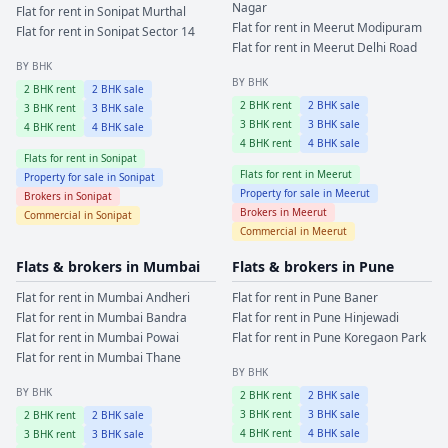
Nagar
Flat for rent in
Sonipat
Murthal
Flat for rent in
Meerut
Modipuram
Flat for rent in
Sonipat
Sector 14
Flat for rent in
Meerut
Delhi Road
BY BHK
BY BHK
2
BHK rent
2
BHK sale
2
BHK rent
2
BHK sale
3
BHK rent
3
BHK sale
3
BHK rent
3
BHK sale
4
BHK rent
4
BHK sale
4
BHK rent
4
BHK sale
Flats for rent in
Sonipat
Flats for rent in
Meerut
Property for sale in
Sonipat
Property for sale in
Meerut
Brokers in
Sonipat
Brokers in
Meerut
Commercial in
Sonipat
Commercial in
Meerut
Flats & brokers in
Mumbai
Flats & brokers in
Pune
Flat for rent in
Mumbai
Andheri
Flat for rent in
Pune
Baner
Flat for rent in
Mumbai
Bandra
Flat for rent in
Pune
Hinjewadi
Flat for rent in
Mumbai
Powai
Flat for rent in
Pune
Koregaon Park
Flat for rent in
Mumbai
Thane
BY BHK
BY BHK
2
BHK rent
2
BHK sale
3
BHK rent
3
BHK sale
2
BHK rent
2
BHK sale
4
BHK rent
4
BHK sale
3
BHK rent
3
BHK sale