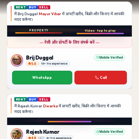
RENT
BUY
SELL
मैं
Brij Duggal
Mayur Vihar
में प्रापर्टी खरीद, बिक्री और किराए में आपकी
मदद
करूँगा।
Play video
PROPERTY
Video · tap to play
बिक्री
Instagram
ऐसी और प्रॉपर्टी के लिए संपर्क करें
3 BHK
फ़्लैट
Brij Duggal
Mobile Verified
5.0
15+ Yrs experience
Brij Duggal
Mayur Vihar
SFS Flats में उपलब्ध
WhatsApp
Call
₹1.5 Crore
RENT
BUY
SELL
मैं
Rajesh Kumar
Dwarka
में प्रापर्टी खरीद, बिक्री और किराए में आपकी
मदद
करूँगा।
Play video
Instagram
Rajesh Kumar
Mobile Verified
4.8
(
42
)
6+ Yrs experience