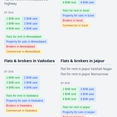
4
BHK rent
4
BHK sale
Highway
Flats for rent in
Surat
BY BHK
Property for sale in
Surat
2
BHK rent
2
BHK sale
Brokers in
Surat
3
BHK rent
3
BHK sale
Commercial in
Surat
4
BHK rent
4
BHK sale
Flats for rent in
Ahmedabad
Property for sale in
Ahmedabad
Brokers in
Ahmedabad
Commercial in
Ahmedabad
Flats & brokers in
Vadodara
Flats & brokers in
Jaipur
Flat for rent in
Jaipur
Vaishali Nagar
BY BHK
Flat for rent in
Jaipur
Mansarovar
2
BHK rent
2
BHK sale
3
BHK rent
3
BHK sale
BY BHK
4
BHK rent
4
BHK sale
2
BHK rent
2
BHK sale
3
BHK rent
3
BHK sale
Flats for rent in
Vadodara
4
BHK rent
4
BHK sale
Property for sale in
Vadodara
Brokers in
Vadodara
Flats for rent in
Jaipur
Commercial in
Vadodara
Property for sale in
Jaipur
Brokers in
Jaipur