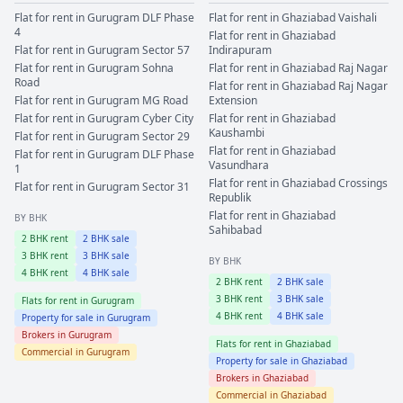
Flat for rent in
Gurugram
DLF Phase
Flat for rent in
Ghaziabad
Vaishali
4
Flat for rent in
Ghaziabad
Flat for rent in
Gurugram
Sector 57
Indirapuram
Flat for rent in
Gurugram
Sohna
Flat for rent in
Ghaziabad
Raj Nagar
Road
Flat for rent in
Ghaziabad
Raj Nagar
Flat for rent in
Gurugram
MG Road
Extension
Flat for rent in
Gurugram
Cyber City
Flat for rent in
Ghaziabad
Kaushambi
Flat for rent in
Gurugram
Sector 29
Flat for rent in
Ghaziabad
Flat for rent in
Gurugram
DLF Phase
Vasundhara
1
Flat for rent in
Ghaziabad
Crossings
Flat for rent in
Gurugram
Sector 31
Republik
Flat for rent in
Ghaziabad
BY BHK
Sahibabad
2
BHK rent
2
BHK sale
3
BHK rent
3
BHK sale
BY BHK
4
BHK rent
4
BHK sale
2
BHK rent
2
BHK sale
3
BHK rent
3
BHK sale
Flats for rent in
Gurugram
4
BHK rent
4
BHK sale
Property for sale in
Gurugram
Brokers in
Gurugram
Flats for rent in
Ghaziabad
Commercial in
Gurugram
Property for sale in
Ghaziabad
Brokers in
Ghaziabad
Commercial in
Ghaziabad