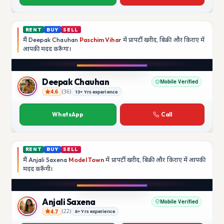
RENT
BUY
SELL
मैं
Deepak Chauhan
Paschim Vihar
में प्रापर्टी खरीद, बिक्री और किराए में
आपकी मदद
करूँगा।
Play video
Instagram
Deepak Chauhan
Mobile Verified
4.6
(
36
)
13+ Yrs experience
Deepak Chauhan
WhatsApp
Call
RENT
BUY
SELL
मैं
Anjali Saxena
Model Town
में प्रापर्टी खरीद, बिक्री और किराए में आपकी
मदद
करूँगी।
Play video
YouTube
Anjali Saxena
Mobile Verified
4.7
(
22
)
6+ Yrs experience
Anjali Saxena