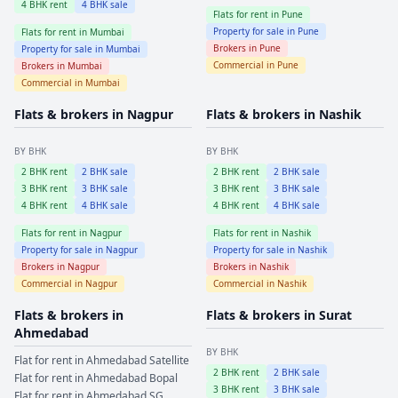
4
BHK rent
4
BHK sale
Flats for rent in
Pune
Property for sale in
Pune
Flats for rent in
Mumbai
Brokers in
Pune
Property for sale in
Mumbai
Commercial in
Pune
Brokers in
Mumbai
Commercial in
Mumbai
Flats & brokers in
Nagpur
Flats & brokers in
Nashik
BY BHK
BY BHK
2
BHK rent
2
BHK sale
2
BHK rent
2
BHK sale
3
BHK rent
3
BHK sale
3
BHK rent
3
BHK sale
4
BHK rent
4
BHK sale
4
BHK rent
4
BHK sale
Flats for rent in
Nagpur
Flats for rent in
Nashik
Property for sale in
Nagpur
Property for sale in
Nashik
Brokers in
Nagpur
Brokers in
Nashik
Commercial in
Nagpur
Commercial in
Nashik
Flats & brokers in
Flats & brokers in
Surat
Ahmedabad
BY BHK
Flat for rent in
Ahmedabad
Satellite
2
BHK rent
2
BHK sale
Flat for rent in
Ahmedabad
Bopal
3
BHK rent
3
BHK sale
Flat for rent in
Ahmedabad
SG