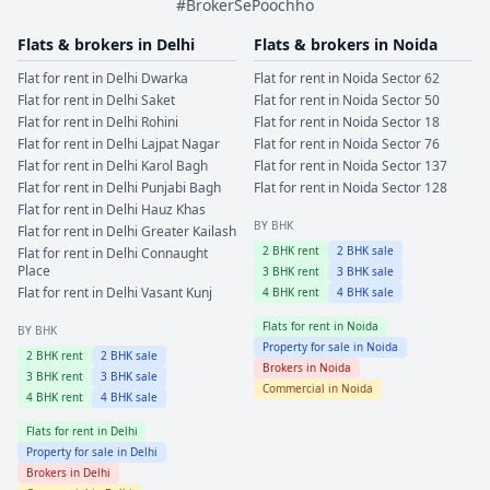
#BrokerSePoochho
Flats & brokers in
Delhi
Flats & brokers in
Noida
Flat for rent in
Delhi
Dwarka
Flat for rent in
Noida
Sector 62
Flat for rent in
Delhi
Saket
Flat for rent in
Noida
Sector 50
Flat for rent in
Delhi
Rohini
Flat for rent in
Noida
Sector 18
Flat for rent in
Delhi
Lajpat Nagar
Flat for rent in
Noida
Sector 76
Flat for rent in
Delhi
Karol Bagh
Flat for rent in
Noida
Sector 137
Flat for rent in
Delhi
Punjabi Bagh
Flat for rent in
Noida
Sector 128
Flat for rent in
Delhi
Hauz Khas
BY BHK
Flat for rent in
Delhi
Greater Kailash
2
BHK rent
2
BHK sale
Flat for rent in
Delhi
Connaught
Place
3
BHK rent
3
BHK sale
Flat for rent in
Delhi
Vasant Kunj
4
BHK rent
4
BHK sale
Flats for rent in
Noida
BY BHK
Property for sale in
Noida
2
BHK rent
2
BHK sale
Brokers in
Noida
3
BHK rent
3
BHK sale
Commercial in
Noida
4
BHK rent
4
BHK sale
Flats for rent in
Delhi
Property for sale in
Delhi
Brokers in
Delhi