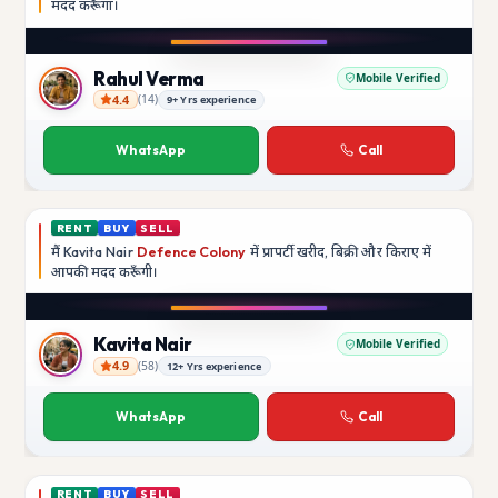
मदद
करूँगा।
Play video
Instagram
Rahul Verma
Mobile Verified
4.4
(
14
)
9+ Yrs experience
Rahul Verma
WhatsApp
Call
RENT
BUY
SELL
मैं
Kavita Nair
Defence Colony
में प्रापर्टी खरीद, बिक्री और किराए में
आपकी मदद
करूँगी।
Play video
YouTube
Kavita Nair
Mobile Verified
4.9
(
58
)
12+ Yrs experience
Kavita Nair
WhatsApp
Call
RENT
BUY
SELL