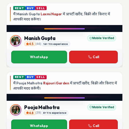
RENT
BUY
SELL
मैं
Manish Gupta
Laxmi Nagar
में प्रापर्टी खरीद, बिक्री और किराए में
आपकी मदद
करूँगा।
Play video
YouTube
Manish Gupta
Mobile Verified
4.5
(
44
)
14+ Yrs experience
Manish Gupta
WhatsApp
Call
RENT
BUY
SELL
मैं
Pooja Malhotra
Rajouri Garden
में प्रापर्टी खरीद, बिक्री और किराए में
आपकी मदद
करूँगी।
Play video
YouTube
Pooja Malhotra
Mobile Verified
4.8
(
39
)
8+ Yrs experience
Pooja Malhotra
WhatsApp
Call