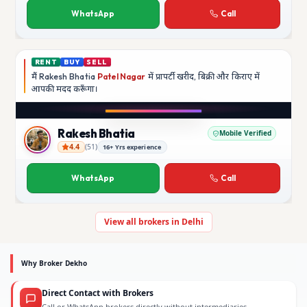
WhatsApp
Call
RENT
BUY
SELL
मैं
Rakesh Bhatia
Patel Nagar
में प्रापर्टी खरीद, बिक्री और किराए में
आपकी मदद
करूँगा।
Play video
YouTube
Rakesh Bhatia
Mobile Verified
4.4
(
51
)
16+ Yrs experience
Rakesh Bhatia
WhatsApp
Call
View all brokers in Delhi
Why Broker Dekho
Direct Contact with Brokers
Call or WhatsApp brokers directly without intermediaries.