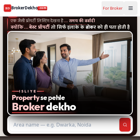
Buy and rent property in Gurugram — mobile-verified bro
BrokerDekho
For Broker
BD
.com
एक जैसी प्रॉपर्टी लिस्टिंग और पुराने विज्ञापन देखना है...समय की बर्बादी
क्यों
BrokerDekho
.com
एक जैसी प्रॉपर्टी लिस्टिंग देखना है
…
समय की बर्बादी
क्योंकि
…
बेस्ट प्रॉपर्टी
तो सिर्फ इलाके के
ब्रोकर
को ही पता होती है
ISLIYE
Property
se pehle
Broker
dekho