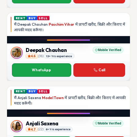
RENT
BUY
SELL
मैं
Deepak Chauhan
Paschim Vihar
में प्रापर्टी खरीद, बिक्री और किराए में
आपकी मदद
करूँगा।
Play video
Instagram
Deepak Chauhan
Mobile Verified
4.6
(
36
)
13+ Yrs experience
Deepak Chauhan
WhatsApp
Call
RENT
BUY
SELL
मैं
Anjali Saxena
Model Town
में प्रापर्टी खरीद, बिक्री और किराए में आपकी
मदद
करूँगी।
Play video
YouTube
Anjali Saxena
Mobile Verified
4.7
(
22
)
6+ Yrs experience
Anjali Saxena