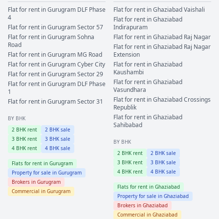
Flat for rent in
Gurugram
DLF Phase
Flat for rent in
Ghaziabad
Vaishali
4
Flat for rent in
Ghaziabad
Flat for rent in
Gurugram
Sector 57
Indirapuram
Flat for rent in
Gurugram
Sohna
Flat for rent in
Ghaziabad
Raj Nagar
Road
Flat for rent in
Ghaziabad
Raj Nagar
Flat for rent in
Gurugram
MG Road
Extension
Flat for rent in
Gurugram
Cyber City
Flat for rent in
Ghaziabad
Kaushambi
Flat for rent in
Gurugram
Sector 29
Flat for rent in
Ghaziabad
Flat for rent in
Gurugram
DLF Phase
Vasundhara
1
Flat for rent in
Ghaziabad
Crossings
Flat for rent in
Gurugram
Sector 31
Republik
Flat for rent in
Ghaziabad
BY BHK
Sahibabad
2
BHK rent
2
BHK sale
3
BHK rent
3
BHK sale
BY BHK
4
BHK rent
4
BHK sale
2
BHK rent
2
BHK sale
3
BHK rent
3
BHK sale
Flats for rent in
Gurugram
4
BHK rent
4
BHK sale
Property for sale in
Gurugram
Brokers in
Gurugram
Flats for rent in
Ghaziabad
Commercial in
Gurugram
Property for sale in
Ghaziabad
Brokers in
Ghaziabad
Commercial in
Ghaziabad