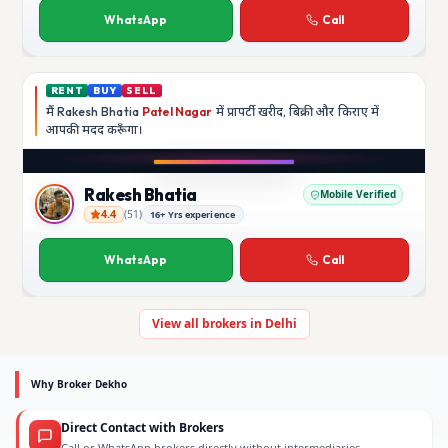
WhatsApp
Call
RENT
BUY
SELL
मैं
Rakesh Bhatia
Patel Nagar
में प्रापर्टी खरीद, बिक्री और किराए में
आपकी मदद
करूँगा।
Play video
YouTube
Rakesh Bhatia
Mobile Verified
4.4
(
51
)
16+ Yrs experience
Rakesh Bhatia
WhatsApp
Call
View all brokers in Delhi
Why Broker Dekho
Direct Contact with Brokers
Call or WhatsApp brokers directly without intermediaries.