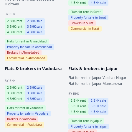
4
BHK rent
4
BHK sale
Highway
Flats for rent in
Surat
BY BHK
Property for sale in
Surat
2
BHK rent
2
BHK sale
Brokers in
Surat
3
BHK rent
3
BHK sale
Commercial in
Surat
4
BHK rent
4
BHK sale
Flats for rent in
Ahmedabad
Property for sale in
Ahmedabad
Brokers in
Ahmedabad
Commercial in
Ahmedabad
Flats & brokers in
Vadodara
Flats & brokers in
Jaipur
Flat for rent in
Jaipur
Vaishali Nagar
BY BHK
Flat for rent in
Jaipur
Mansarovar
2
BHK rent
2
BHK sale
3
BHK rent
3
BHK sale
BY BHK
4
BHK rent
4
BHK sale
2
BHK rent
2
BHK sale
3
BHK rent
3
BHK sale
Flats for rent in
Vadodara
4
BHK rent
4
BHK sale
Property for sale in
Vadodara
Brokers in
Vadodara
Flats for rent in
Jaipur
Commercial in
Vadodara
Property for sale in
Jaipur
Brokers in
Jaipur