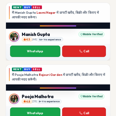
RENT
BUY
SELL
मैं
Manish Gupta
Laxmi Nagar
में प्रापर्टी खरीद, बिक्री और किराए में
आपकी मदद
करूँगा।
Play video
YouTube
Manish Gupta
Mobile Verified
4.5
(
44
)
14+ Yrs experience
Manish Gupta
WhatsApp
Call
RENT
BUY
SELL
मैं
Pooja Malhotra
Rajouri Garden
में प्रापर्टी खरीद, बिक्री और किराए में
आपकी मदद
करूँगी।
Play video
YouTube
Pooja Malhotra
Mobile Verified
4.8
(
39
)
8+ Yrs experience
Pooja Malhotra
WhatsApp
Call