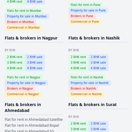
4
BHK rent
4
BHK sale
Flats for rent in
Pune
Property for sale in
Pune
Flats for rent in
Mumbai
Brokers in
Pune
Property for sale in
Mumbai
Commercial in
Pune
Brokers in
Mumbai
Commercial in
Mumbai
Flats & brokers in
Nagpur
Flats & brokers in
Nashik
BY BHK
BY BHK
2
BHK rent
2
BHK sale
2
BHK rent
2
BHK sale
3
BHK rent
3
BHK sale
3
BHK rent
3
BHK sale
4
BHK rent
4
BHK sale
4
BHK rent
4
BHK sale
Flats for rent in
Nagpur
Flats for rent in
Nashik
Property for sale in
Nagpur
Property for sale in
Nashik
Brokers in
Nagpur
Brokers in
Nashik
Commercial in
Nagpur
Commercial in
Nashik
Flats & brokers in
Flats & brokers in
Surat
Ahmedabad
BY BHK
Flat for rent in
Ahmedabad
Satellite
2
BHK rent
2
BHK sale
Flat for rent in
Ahmedabad
Bopal
3
BHK rent
3
BHK sale
Flat for rent in
Ahmedabad
SG