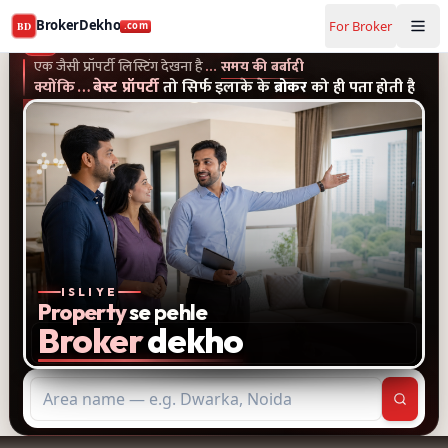
Buy and rent property in Gurugram — mobile-verified bro
BrokerDekho
For Broker
BD
.com
एक जैसी प्रॉपर्टी लिस्टिंग और पुराने विज्ञापन देखना है...समय की बर्बादी
क्यों
BrokerDekho
.com
एक जैसी प्रॉपर्टी लिस्टिंग देखना है
…
समय की बर्बादी
क्योंकि
…
बेस्ट प्रॉपर्टी
तो सिर्फ इलाके के
ब्रोकर
को ही पता होती है
ISLIYE
Property
se pehle
Broker
dekho