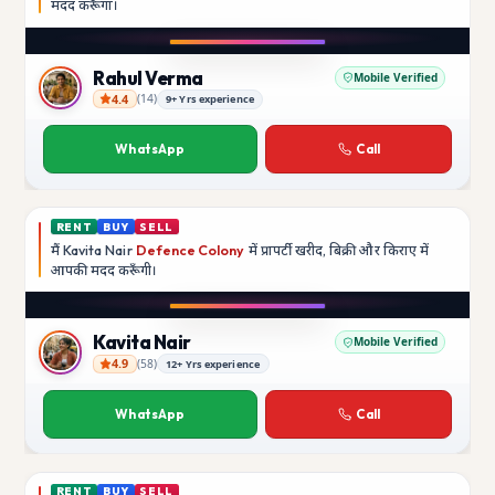
मदद
करूँगा।
Play video
Instagram
Rahul Verma
Mobile Verified
4.4
(
14
)
9+ Yrs experience
Rahul Verma
WhatsApp
Call
RENT
BUY
SELL
मैं
Kavita Nair
Defence Colony
में प्रापर्टी खरीद, बिक्री और किराए में
आपकी मदद
करूँगी।
Play video
YouTube
Kavita Nair
Mobile Verified
4.9
(
58
)
12+ Yrs experience
Kavita Nair
WhatsApp
Call
RENT
BUY
SELL