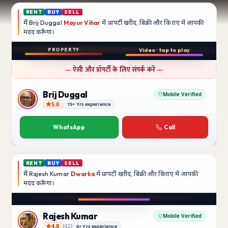
RENT
BUY
SELL
मैं
Brij Duggal
Mayur Vihar
में प्रापर्टी खरीद, बिक्री और किराए में आपकी
मदद
करूँगा।
Play video
PROPERTY
Video · tap to play
बिक्री
Instagram
ऐसी और प्रॉपर्टी के लिए संपर्क करें
3 BHK
फ़्लैट
Brij Duggal
Mobile Verified
5.0
15+ Yrs experience
Brij Duggal
Mayur Vihar
SFS Flats में उपलब्ध
WhatsApp
Call
₹1.5 Crore
RENT
BUY
SELL
मैं
Rajesh Kumar
Dwarka
में प्रापर्टी खरीद, बिक्री और किराए में आपकी
मदद
करूँगा।
Play video
Instagram
Rajesh Kumar
Mobile Verified
4.8
(
42
)
6+ Yrs experience