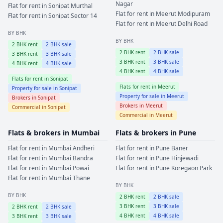
Nagar
Flat for rent in
Sonipat
Murthal
Flat for rent in
Meerut
Modipuram
Flat for rent in
Sonipat
Sector 14
Flat for rent in
Meerut
Delhi Road
BY BHK
BY BHK
2
BHK rent
2
BHK sale
2
BHK rent
2
BHK sale
3
BHK rent
3
BHK sale
3
BHK rent
3
BHK sale
4
BHK rent
4
BHK sale
4
BHK rent
4
BHK sale
Flats for rent in
Sonipat
Flats for rent in
Meerut
Property for sale in
Sonipat
Property for sale in
Meerut
Brokers in
Sonipat
Brokers in
Meerut
Commercial in
Sonipat
Commercial in
Meerut
Flats & brokers in
Mumbai
Flats & brokers in
Pune
Flat for rent in
Mumbai
Andheri
Flat for rent in
Pune
Baner
Flat for rent in
Mumbai
Bandra
Flat for rent in
Pune
Hinjewadi
Flat for rent in
Mumbai
Powai
Flat for rent in
Pune
Koregaon Park
Flat for rent in
Mumbai
Thane
BY BHK
BY BHK
2
BHK rent
2
BHK sale
3
BHK rent
3
BHK sale
2
BHK rent
2
BHK sale
4
BHK rent
4
BHK sale
3
BHK rent
3
BHK sale