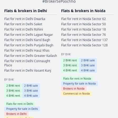
#BrokerSePoochho
Flats & brokers in
Delhi
Flats & brokers in
Noida
Flat for rent in
Delhi
Dwarka
Flat for rent in
Noida
Sector 62
Flat for rent in
Delhi
Saket
Flat for rent in
Noida
Sector 50
Flat for rent in
Delhi
Rohini
Flat for rent in
Noida
Sector 18
Flat for rent in
Delhi
Lajpat Nagar
Flat for rent in
Noida
Sector 76
Flat for rent in
Delhi
Karol Bagh
Flat for rent in
Noida
Sector 137
Flat for rent in
Delhi
Punjabi Bagh
Flat for rent in
Noida
Sector 128
Flat for rent in
Delhi
Hauz Khas
BY BHK
Flat for rent in
Delhi
Greater Kailash
2
BHK rent
2
BHK sale
Flat for rent in
Delhi
Connaught
Place
3
BHK rent
3
BHK sale
Flat for rent in
Delhi
Vasant Kunj
4
BHK rent
4
BHK sale
Flats for rent in
Noida
BY BHK
Property for sale in
Noida
2
BHK rent
2
BHK sale
Brokers in
Noida
3
BHK rent
3
BHK sale
Commercial in
Noida
4
BHK rent
4
BHK sale
Flats for rent in
Delhi
Property for sale in
Delhi
Brokers in
Delhi