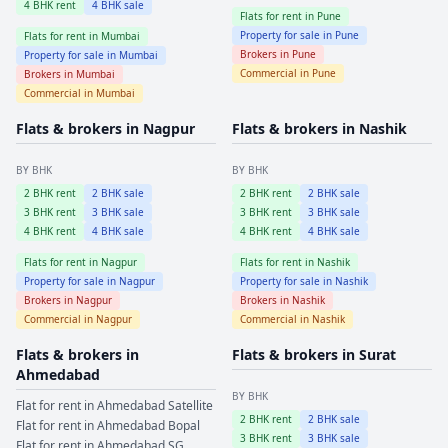
4
BHK rent
4
BHK sale
Flats for rent in
Pune
Property for sale in
Pune
Flats for rent in
Mumbai
Brokers in
Pune
Property for sale in
Mumbai
Commercial in
Pune
Brokers in
Mumbai
Commercial in
Mumbai
Flats & brokers in
Nagpur
Flats & brokers in
Nashik
BY BHK
BY BHK
2
BHK rent
2
BHK sale
2
BHK rent
2
BHK sale
3
BHK rent
3
BHK sale
3
BHK rent
3
BHK sale
4
BHK rent
4
BHK sale
4
BHK rent
4
BHK sale
Flats for rent in
Nagpur
Flats for rent in
Nashik
Property for sale in
Nagpur
Property for sale in
Nashik
Brokers in
Nagpur
Brokers in
Nashik
Commercial in
Nagpur
Commercial in
Nashik
Flats & brokers in
Flats & brokers in
Surat
Ahmedabad
BY BHK
Flat for rent in
Ahmedabad
Satellite
2
BHK rent
2
BHK sale
Flat for rent in
Ahmedabad
Bopal
3
BHK rent
3
BHK sale
Flat for rent in
Ahmedabad
SG