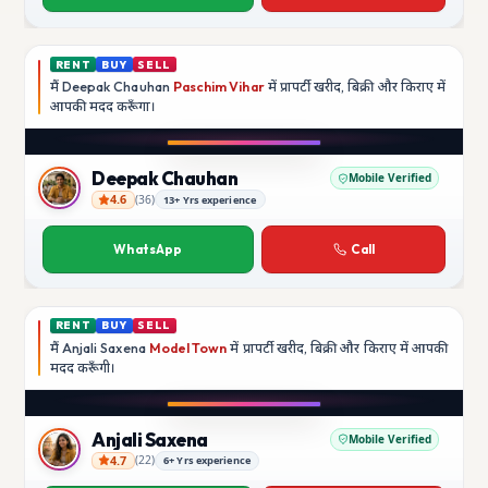
RENT
BUY
SELL
मैं
Deepak Chauhan
Paschim Vihar
में प्रापर्टी खरीद, बिक्री और किराए में
आपकी मदद
करूँगा।
Play video
Instagram
Deepak Chauhan
Mobile Verified
4.6
(
36
)
13+ Yrs experience
Deepak Chauhan
WhatsApp
Call
RENT
BUY
SELL
मैं
Anjali Saxena
Model Town
में प्रापर्टी खरीद, बिक्री और किराए में आपकी
मदद
करूँगी।
Play video
YouTube
Anjali Saxena
Mobile Verified
4.7
(
22
)
6+ Yrs experience
Anjali Saxena