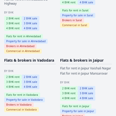
4
BHK rent
4
BHK sale
Highway
Flats for rent in
Surat
BY BHK
Property for sale in
Surat
2
BHK rent
2
BHK sale
Brokers in
Surat
3
BHK rent
3
BHK sale
Commercial in
Surat
4
BHK rent
4
BHK sale
Flats for rent in
Ahmedabad
Property for sale in
Ahmedabad
Brokers in
Ahmedabad
Commercial in
Ahmedabad
Flats & brokers in
Vadodara
Flats & brokers in
Jaipur
Flat for rent in
Jaipur
Vaishali Nagar
BY BHK
Flat for rent in
Jaipur
Mansarovar
2
BHK rent
2
BHK sale
3
BHK rent
3
BHK sale
BY BHK
4
BHK rent
4
BHK sale
2
BHK rent
2
BHK sale
3
BHK rent
3
BHK sale
Flats for rent in
Vadodara
4
BHK rent
4
BHK sale
Property for sale in
Vadodara
Brokers in
Vadodara
Flats for rent in
Jaipur
Commercial in
Vadodara
Property for sale in
Jaipur
Brokers in
Jaipur