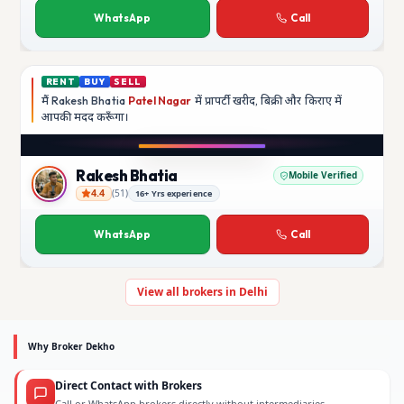
WhatsApp
Call
RENT
BUY
SELL
मैं
Rakesh Bhatia
Patel Nagar
में प्रापर्टी खरीद, बिक्री और किराए में
आपकी मदद
करूँगा।
Play video
YouTube
Rakesh Bhatia
Mobile Verified
4.4
(
51
)
16+ Yrs experience
Rakesh Bhatia
WhatsApp
Call
View all brokers in Delhi
Why Broker Dekho
Direct Contact with Brokers
Call or WhatsApp brokers directly without intermediaries.