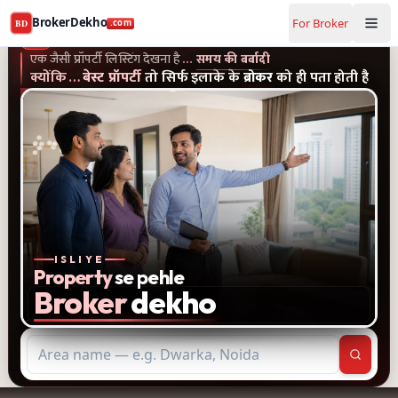
Buy and rent property in Gurugram — mobile-verified bro
BrokerDekho
For Broker
BD
.com
एक जैसी प्रॉपर्टी लिस्टिंग और पुराने विज्ञापन देखना है...समय की बर्बादी
क्यों
BrokerDekho
.com
एक जैसी प्रॉपर्टी लिस्टिंग देखना है
…
समय की बर्बादी
क्योंकि
…
बेस्ट प्रॉपर्टी
तो सिर्फ इलाके के
ब्रोकर
को ही पता होती है
ISLIYE
Property
se pehle
Broker
dekho