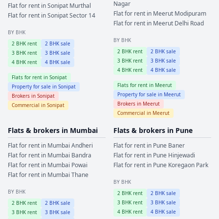
Nagar
Flat for rent in
Sonipat
Murthal
Flat for rent in
Meerut
Modipuram
Flat for rent in
Sonipat
Sector 14
Flat for rent in
Meerut
Delhi Road
BY BHK
BY BHK
2
BHK rent
2
BHK sale
2
BHK rent
2
BHK sale
3
BHK rent
3
BHK sale
3
BHK rent
3
BHK sale
4
BHK rent
4
BHK sale
4
BHK rent
4
BHK sale
Flats for rent in
Sonipat
Flats for rent in
Meerut
Property for sale in
Sonipat
Property for sale in
Meerut
Brokers in
Sonipat
Brokers in
Meerut
Commercial in
Sonipat
Commercial in
Meerut
Flats & brokers in
Mumbai
Flats & brokers in
Pune
Flat for rent in
Mumbai
Andheri
Flat for rent in
Pune
Baner
Flat for rent in
Mumbai
Bandra
Flat for rent in
Pune
Hinjewadi
Flat for rent in
Mumbai
Powai
Flat for rent in
Pune
Koregaon Park
Flat for rent in
Mumbai
Thane
BY BHK
BY BHK
2
BHK rent
2
BHK sale
3
BHK rent
3
BHK sale
2
BHK rent
2
BHK sale
4
BHK rent
4
BHK sale
3
BHK rent
3
BHK sale