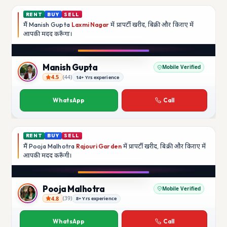
RENT
BUY
SELL
मैं
Manish Gupta
Laxmi Nagar
में प्रापर्टी खरीद, बिक्री और किराए में
आपकी मदद
करूँगा।
Play video
YouTube
Manish Gupta
Mobile Verified
4.5
(
44
)
14+ Yrs experience
Manish Gupta
WhatsApp
Call
RENT
BUY
SELL
मैं
Pooja Malhotra
Rajouri Garden
में प्रापर्टी खरीद, बिक्री और किराए में
आपकी मदद
करूँगी।
Play video
YouTube
Pooja Malhotra
Mobile Verified
4.8
(
39
)
8+ Yrs experience
Pooja Malhotra
WhatsApp
Call