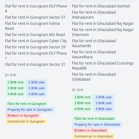
Flat for rent in
Gurugram
DLF Phase
Flat for rent in
Ghaziabad
Vaishali
4
Flat for rent in
Ghaziabad
Flat for rent in
Gurugram
Sector 57
Indirapuram
Flat for rent in
Gurugram
Sohna
Flat for rent in
Ghaziabad
Raj Nagar
Road
Flat for rent in
Ghaziabad
Raj Nagar
Flat for rent in
Gurugram
MG Road
Extension
Flat for rent in
Gurugram
Cyber City
Flat for rent in
Ghaziabad
Kaushambi
Flat for rent in
Gurugram
Sector 29
Flat for rent in
Ghaziabad
Flat for rent in
Gurugram
DLF Phase
Vasundhara
1
Flat for rent in
Ghaziabad
Crossings
Flat for rent in
Gurugram
Sector 31
Republik
Flat for rent in
Ghaziabad
BY BHK
Sahibabad
2
BHK rent
2
BHK sale
3
BHK rent
3
BHK sale
BY BHK
4
BHK rent
4
BHK sale
2
BHK rent
2
BHK sale
3
BHK rent
3
BHK sale
Flats for rent in
Gurugram
4
BHK rent
4
BHK sale
Property for sale in
Gurugram
Brokers in
Gurugram
Flats for rent in
Ghaziabad
Commercial in
Gurugram
Property for sale in
Ghaziabad
Brokers in
Ghaziabad
Commercial in
Ghaziabad