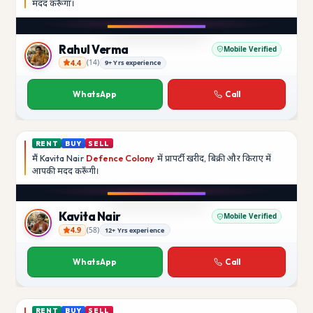
मदद
करूँगा।
Play video
Instagram
Rahul Verma
Mobile Verified
4.4
(
14
)
9+ Yrs experience
Rahul Verma
WhatsApp
Call
RENT
BUY
SELL
मैं
Kavita Nair
Defence Colony
में प्रापर्टी खरीद, बिक्री और किराए में
आपकी मदद
करूँगी।
Play video
YouTube
Kavita Nair
Mobile Verified
4.9
(
58
)
12+ Yrs experience
Kavita Nair
WhatsApp
Call
RENT
BUY
SELL