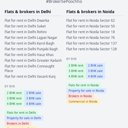
#BrokerSePoochho
Flats & brokers in
Delhi
Flats & brokers in
Noida
Flat for rent in
Delhi
Dwarka
Flat for rent in
Noida
Sector 62
Flat for rent in
Delhi
Saket
Flat for rent in
Noida
Sector 50
Flat for rent in
Delhi
Rohini
Flat for rent in
Noida
Sector 18
Flat for rent in
Delhi
Lajpat Nagar
Flat for rent in
Noida
Sector 76
Flat for rent in
Delhi
Karol Bagh
Flat for rent in
Noida
Sector 137
Flat for rent in
Delhi
Punjabi Bagh
Flat for rent in
Noida
Sector 128
Flat for rent in
Delhi
Hauz Khas
BY BHK
Flat for rent in
Delhi
Greater Kailash
2
BHK rent
2
BHK sale
Flat for rent in
Delhi
Connaught
Place
3
BHK rent
3
BHK sale
Flat for rent in
Delhi
Vasant Kunj
4
BHK rent
4
BHK sale
Flats for rent in
Noida
BY BHK
Property for sale in
Noida
2
BHK rent
2
BHK sale
Brokers in
Noida
3
BHK rent
3
BHK sale
Commercial in
Noida
4
BHK rent
4
BHK sale
Flats for rent in
Delhi
Property for sale in
Delhi
Brokers in
Delhi