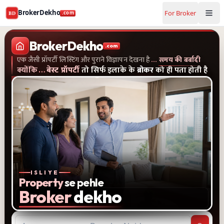
BrokerDekho
For Broker
BD
.com
Buy and rent property in Greater Noida West — mobile-ver
एक जैसी प्रॉपर्टी लिस्टिंग और पुराने विज्ञापन देखना है...समय की बर्बादी
क्यों
BrokerDekho
.com
एक जैसी प्रॉपर्टी लिस्टिंग और पुराने विज्ञापन देखना है
…
समय की बर्बादी
क्योंकि
…
बेस्ट प्रॉपर्टी
तो सिर्फ इलाके के
ब्रोकर
को ही पता होती है
ISLIYE
Property
se pehle
Broker
dekho