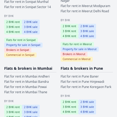
Nagar
Flat for rent in
Sonipat
Murthal
Flat for rent in
Meerut
Modipuram
Flat for rent in
Sonipat
Sector 14
Flat for rent in
Meerut
Delhi Road
BY BHK
BY BHK
2
BHK rent
2
BHK sale
2
BHK rent
2
BHK sale
3
BHK rent
3
BHK sale
3
BHK rent
3
BHK sale
4
BHK rent
4
BHK sale
4
BHK rent
4
BHK sale
Flats for rent in
Sonipat
Flats for rent in
Meerut
Property for sale in
Sonipat
Property for sale in
Meerut
Brokers in
Sonipat
Brokers in
Meerut
Commercial in
Sonipat
Commercial in
Meerut
Flats & brokers in
Mumbai
Flats & brokers in
Pune
Flat for rent in
Mumbai
Andheri
Flat for rent in
Pune
Baner
Flat for rent in
Mumbai
Bandra
Flat for rent in
Pune
Hinjewadi
Flat for rent in
Mumbai
Powai
Flat for rent in
Pune
Koregaon Park
Flat for rent in
Mumbai
Thane
BY BHK
BY BHK
2
BHK rent
2
BHK sale
3
BHK rent
3
BHK sale
2
BHK rent
2
BHK sale
4
BHK rent
4
BHK sale
3
BHK rent
3
BHK sale