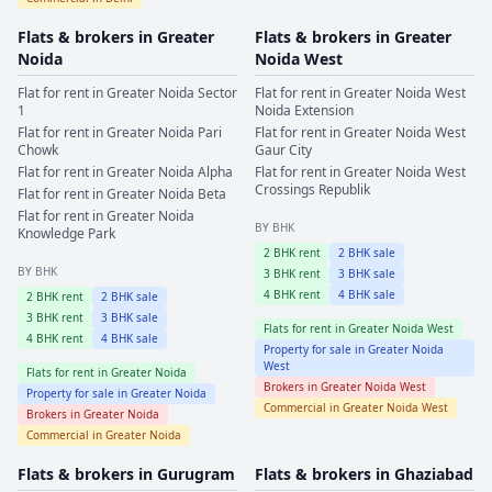
Flats & brokers in
Greater
Flats & brokers in
Greater
Noida
Noida West
Flat for rent in
Greater Noida
Sector
Flat for rent in
Greater Noida West
1
Noida Extension
Flat for rent in
Greater Noida
Pari
Flat for rent in
Greater Noida West
Chowk
Gaur City
Flat for rent in
Greater Noida
Alpha
Flat for rent in
Greater Noida West
Crossings Republik
Flat for rent in
Greater Noida
Beta
Flat for rent in
Greater Noida
BY BHK
Knowledge Park
2
BHK rent
2
BHK sale
BY BHK
3
BHK rent
3
BHK sale
4
BHK rent
4
BHK sale
2
BHK rent
2
BHK sale
3
BHK rent
3
BHK sale
Flats for rent in
Greater Noida West
4
BHK rent
4
BHK sale
Property for sale in
Greater Noida
West
Flats for rent in
Greater Noida
Brokers in
Greater Noida West
Property for sale in
Greater Noida
Commercial in
Greater Noida West
Brokers in
Greater Noida
Commercial in
Greater Noida
Flats & brokers in
Gurugram
Flats & brokers in
Ghaziabad