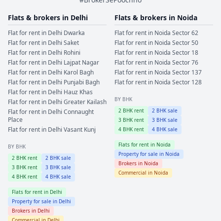
Flats & brokers in
Delhi
Flats & brokers in
Noida
Flat for rent in
Delhi
Dwarka
Flat for rent in
Noida
Sector 62
Flat for rent in
Delhi
Saket
Flat for rent in
Noida
Sector 50
Flat for rent in
Delhi
Rohini
Flat for rent in
Noida
Sector 18
Flat for rent in
Delhi
Lajpat Nagar
Flat for rent in
Noida
Sector 76
Flat for rent in
Delhi
Karol Bagh
Flat for rent in
Noida
Sector 137
Flat for rent in
Delhi
Punjabi Bagh
Flat for rent in
Noida
Sector 128
Flat for rent in
Delhi
Hauz Khas
BY BHK
Flat for rent in
Delhi
Greater Kailash
2
BHK rent
2
BHK sale
Flat for rent in
Delhi
Connaught
Place
3
BHK rent
3
BHK sale
Flat for rent in
Delhi
Vasant Kunj
4
BHK rent
4
BHK sale
Flats for rent in
Noida
BY BHK
Property for sale in
Noida
2
BHK rent
2
BHK sale
Brokers in
Noida
3
BHK rent
3
BHK sale
Commercial in
Noida
4
BHK rent
4
BHK sale
Flats for rent in
Delhi
Property for sale in
Delhi
Brokers in
Delhi
Commercial in
Delhi