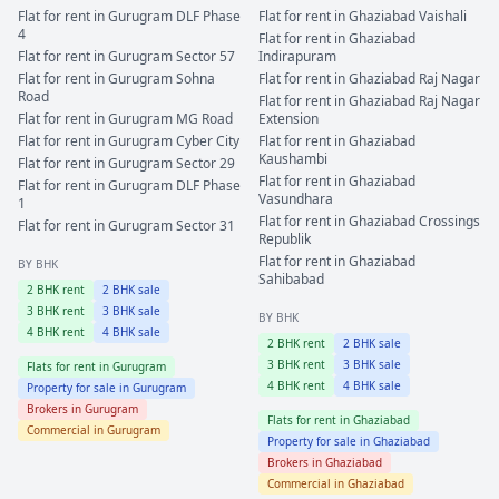
Flat for rent in
Gurugram
DLF Phase
Flat for rent in
Ghaziabad
Vaishali
4
Flat for rent in
Ghaziabad
Flat for rent in
Gurugram
Sector 57
Indirapuram
Flat for rent in
Gurugram
Sohna
Flat for rent in
Ghaziabad
Raj Nagar
Road
Flat for rent in
Ghaziabad
Raj Nagar
Flat for rent in
Gurugram
MG Road
Extension
Flat for rent in
Gurugram
Cyber City
Flat for rent in
Ghaziabad
Kaushambi
Flat for rent in
Gurugram
Sector 29
Flat for rent in
Ghaziabad
Flat for rent in
Gurugram
DLF Phase
Vasundhara
1
Flat for rent in
Ghaziabad
Crossings
Flat for rent in
Gurugram
Sector 31
Republik
Flat for rent in
Ghaziabad
BY BHK
Sahibabad
2
BHK rent
2
BHK sale
3
BHK rent
3
BHK sale
BY BHK
4
BHK rent
4
BHK sale
2
BHK rent
2
BHK sale
3
BHK rent
3
BHK sale
Flats for rent in
Gurugram
4
BHK rent
4
BHK sale
Property for sale in
Gurugram
Brokers in
Gurugram
Flats for rent in
Ghaziabad
Commercial in
Gurugram
Property for sale in
Ghaziabad
Brokers in
Ghaziabad
Commercial in
Ghaziabad