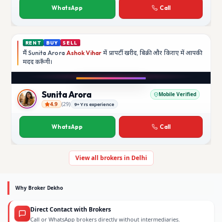
WhatsApp
Call
RENT
BUY
SELL
मैं
Sunita Arora
Ashok Vihar
में प्रापर्टी खरीद, बिक्री और किराए में आपकी
मदद
करूँगी।
Sunita Arora
Mobile Verified
4.9
(
29
)
9+ Yrs experience
Sunita Arora
WhatsApp
Call
View all brokers in Delhi
Why Broker Dekho
Direct Contact with Brokers
Call or WhatsApp brokers directly without intermediaries.