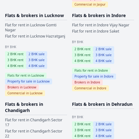
Commercial in
Jaipur
Flats & brokers in
Lucknow
Flats & brokers in
Indore
Flat for rent in
Lucknow
Gomti
Flat for rent in
Indore
Vijay Nagar
Nagar
Flat for rent in
Indore
Saket
Flat for rent in
Lucknow
Hazratganj
BY BHK
BY BHK
2
BHK rent
2
BHK sale
2
BHK rent
2
BHK sale
3
BHK rent
3
BHK sale
3
BHK rent
3
BHK sale
4
BHK rent
4
BHK sale
4
BHK rent
4
BHK sale
Flats for rent in
Indore
Flats for rent in
Lucknow
Property for sale in
Indore
Property for sale in
Lucknow
Brokers in
Indore
Brokers in
Lucknow
Commercial in
Indore
Commercial in
Lucknow
Flats & brokers in
Flats & brokers in
Dehradun
Chandigarh
BY BHK
Flat for rent in
Chandigarh
Sector
2
BHK rent
2
BHK sale
17
3
BHK rent
3
BHK sale
Flat for rent in
Chandigarh
Sector
22
4
BHK rent
4
BHK sale