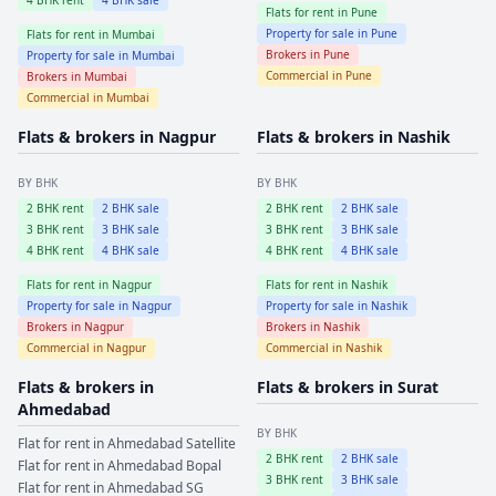
4
BHK rent
4
BHK sale
Flats for rent in
Pune
Property for sale in
Pune
Flats for rent in
Mumbai
Brokers in
Pune
Property for sale in
Mumbai
Commercial in
Pune
Brokers in
Mumbai
Commercial in
Mumbai
Flats & brokers in
Nagpur
Flats & brokers in
Nashik
BY BHK
BY BHK
2
BHK rent
2
BHK sale
2
BHK rent
2
BHK sale
3
BHK rent
3
BHK sale
3
BHK rent
3
BHK sale
4
BHK rent
4
BHK sale
4
BHK rent
4
BHK sale
Flats for rent in
Nagpur
Flats for rent in
Nashik
Property for sale in
Nagpur
Property for sale in
Nashik
Brokers in
Nagpur
Brokers in
Nashik
Commercial in
Nagpur
Commercial in
Nashik
Flats & brokers in
Flats & brokers in
Surat
Ahmedabad
BY BHK
Flat for rent in
Ahmedabad
Satellite
2
BHK rent
2
BHK sale
Flat for rent in
Ahmedabad
Bopal
3
BHK rent
3
BHK sale
Flat for rent in
Ahmedabad
SG