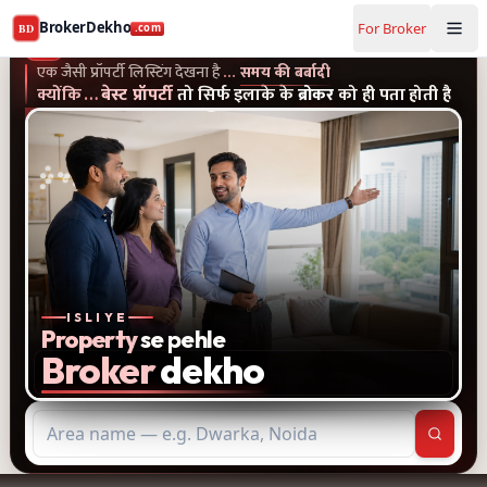
Buy and rent property in Ghaziabad — mobile-verified bro
BrokerDekho
For Broker
BD
.com
एक जैसी प्रॉपर्टी लिस्टिंग और पुराने विज्ञापन देखना है...समय की बर्बादी
क्यों
BrokerDekho
.com
एक जैसी प्रॉपर्टी लिस्टिंग देखना है
…
समय की बर्बादी
क्योंकि
…
बेस्ट प्रॉपर्टी
तो सिर्फ इलाके के
ब्रोकर
को ही पता होती है
ISLIYE
Property
se pehle
Broker
dekho