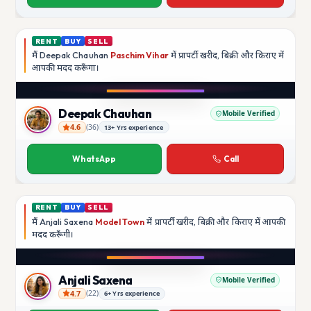
RENT
BUY
SELL
मैं
Deepak Chauhan
Paschim Vihar
में प्रापर्टी खरीद, बिक्री और किराए में
आपकी मदद
करूँगा।
Play video
Instagram
Deepak Chauhan
Mobile Verified
4.6
(
36
)
13+ Yrs experience
Deepak Chauhan
WhatsApp
Call
RENT
BUY
SELL
मैं
Anjali Saxena
Model Town
में प्रापर्टी खरीद, बिक्री और किराए में आपकी
मदद
करूँगी।
Play video
YouTube
Anjali Saxena
Mobile Verified
4.7
(
22
)
6+ Yrs experience
Anjali Saxena