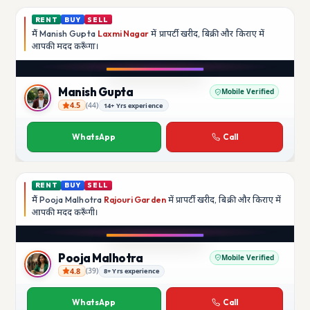
RENT
BUY
SELL
मैं
Manish Gupta
Laxmi Nagar
में प्रापर्टी खरीद, बिक्री और किराए में
आपकी मदद
करूँगा।
Play video
YouTube
Manish Gupta
Mobile Verified
4.5
(
44
)
14+ Yrs experience
Manish Gupta
WhatsApp
Call
RENT
BUY
SELL
मैं
Pooja Malhotra
Rajouri Garden
में प्रापर्टी खरीद, बिक्री और किराए में
आपकी मदद
करूँगी।
Play video
YouTube
Pooja Malhotra
Mobile Verified
4.8
(
39
)
8+ Yrs experience
Pooja Malhotra
WhatsApp
Call