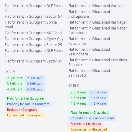
Flat for rent in
Gurugram
DLF Phase
Flat for rent in
Ghaziabad
Vaishali
4
Flat for rent in
Ghaziabad
Flat for rent in
Gurugram
Sector 57
Indirapuram
Flat for rent in
Gurugram
Sohna
Flat for rent in
Ghaziabad
Raj Nagar
Road
Flat for rent in
Ghaziabad
Raj Nagar
Flat for rent in
Gurugram
MG Road
Extension
Flat for rent in
Gurugram
Cyber City
Flat for rent in
Ghaziabad
Kaushambi
Flat for rent in
Gurugram
Sector 29
Flat for rent in
Ghaziabad
Flat for rent in
Gurugram
DLF Phase
Vasundhara
1
Flat for rent in
Ghaziabad
Crossings
Flat for rent in
Gurugram
Sector 31
Republik
Flat for rent in
Ghaziabad
BY BHK
Sahibabad
2
BHK rent
2
BHK sale
3
BHK rent
3
BHK sale
BY BHK
4
BHK rent
4
BHK sale
2
BHK rent
2
BHK sale
3
BHK rent
3
BHK sale
Flats for rent in
Gurugram
4
BHK rent
4
BHK sale
Property for sale in
Gurugram
Brokers in
Gurugram
Flats for rent in
Ghaziabad
Commercial in
Gurugram
Property for sale in
Ghaziabad
Brokers in
Ghaziabad
Commercial in
Ghaziabad