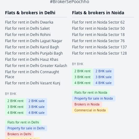
#BrokerSePoochho
Flats & brokers in
Delhi
Flats & brokers in
Noida
Flat for rent in
Delhi
Dwarka
Flat for rent in
Noida
Sector 62
Flat for rent in
Delhi
Saket
Flat for rent in
Noida
Sector 50
Flat for rent in
Delhi
Rohini
Flat for rent in
Noida
Sector 18
Flat for rent in
Delhi
Lajpat Nagar
Flat for rent in
Noida
Sector 76
Flat for rent in
Delhi
Karol Bagh
Flat for rent in
Noida
Sector 137
Flat for rent in
Delhi
Punjabi Bagh
Flat for rent in
Noida
Sector 128
Flat for rent in
Delhi
Hauz Khas
BY BHK
Flat for rent in
Delhi
Greater Kailash
2
BHK rent
2
BHK sale
Flat for rent in
Delhi
Connaught
Place
3
BHK rent
3
BHK sale
Flat for rent in
Delhi
Vasant Kunj
4
BHK rent
4
BHK sale
Flats for rent in
Noida
BY BHK
Property for sale in
Noida
2
BHK rent
2
BHK sale
Brokers in
Noida
3
BHK rent
3
BHK sale
Commercial in
Noida
4
BHK rent
4
BHK sale
Flats for rent in
Delhi
Property for sale in
Delhi
Brokers in
Delhi