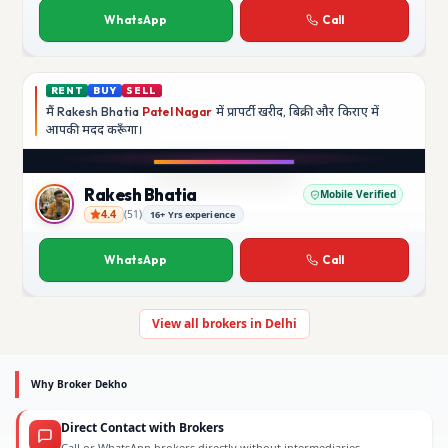
WhatsApp
Call
RENT
BUY
SELL
मैं
Rakesh Bhatia
Patel Nagar
में प्रापर्टी खरीद, बिक्री और किराए में
आपकी मदद
करूँगा।
Play video
YouTube
Rakesh Bhatia
Mobile Verified
4.4
(
51
)
16+ Yrs experience
Rakesh Bhatia
WhatsApp
Call
View all brokers in Delhi
Why Broker Dekho
Direct Contact with Brokers
Call or WhatsApp brokers directly without intermediaries.