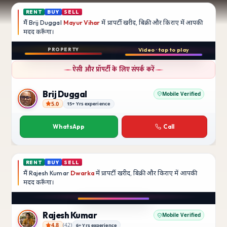
RENT
BUY
SELL
मैं
Brij Duggal
Mayur Vihar
में प्रापर्टी खरीद, बिक्री और किराए में आपकी
मदद
करूँगा।
Play video
PROPERTY
Video · tap to play
बिक्री
Instagram
ऐसी और प्रॉपर्टी के लिए संपर्क करें
3 BHK
फ़्लैट
Brij Duggal
Mobile Verified
5.0
15+ Yrs experience
Brij Duggal
Mayur Vihar
SFS Flats में उपलब्ध
WhatsApp
Call
₹1.5 Crore
RENT
BUY
SELL
मैं
Rajesh Kumar
Dwarka
में प्रापर्टी खरीद, बिक्री और किराए में आपकी
मदद
करूँगा।
Play video
Instagram
Rajesh Kumar
Mobile Verified
4.8
(
42
)
6+ Yrs experience