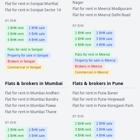
Nagar
Flat for rent in
Sonipat
Murthal
Flat for rent in
Meerut
Modipuram
Flat for rent in
Sonipat
Sector 14
Flat for rent in
Meerut
Delhi Road
BY BHK
BY BHK
2
BHK rent
2
BHK sale
2
BHK rent
2
BHK sale
3
BHK rent
3
BHK sale
3
BHK rent
3
BHK sale
4
BHK rent
4
BHK sale
4
BHK rent
4
BHK sale
Flats for rent in
Sonipat
Flats for rent in
Meerut
Property for sale in
Sonipat
Property for sale in
Meerut
Brokers in
Sonipat
Brokers in
Meerut
Commercial in
Sonipat
Commercial in
Meerut
Flats & brokers in
Mumbai
Flats & brokers in
Pune
Flat for rent in
Mumbai
Andheri
Flat for rent in
Pune
Baner
Flat for rent in
Mumbai
Bandra
Flat for rent in
Pune
Hinjewadi
Flat for rent in
Mumbai
Powai
Flat for rent in
Pune
Koregaon Park
Flat for rent in
Mumbai
Thane
BY BHK
BY BHK
2
BHK rent
2
BHK sale
3
BHK rent
3
BHK sale
2
BHK rent
2
BHK sale
4
BHK rent
4
BHK sale
3
BHK rent
3
BHK sale