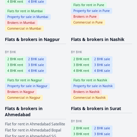
4
BHK rent
4
BHK sale
Flats for rent in
Pune
Property for sale in
Pune
Flats for rent in
Mumbai
Brokers in
Pune
Property for sale in
Mumbai
Commercial in
Pune
Brokers in
Mumbai
Commercial in
Mumbai
Flats & brokers in
Nagpur
Flats & brokers in
Nashik
BY BHK
BY BHK
2
BHK rent
2
BHK sale
2
BHK rent
2
BHK sale
3
BHK rent
3
BHK sale
3
BHK rent
3
BHK sale
4
BHK rent
4
BHK sale
4
BHK rent
4
BHK sale
Flats for rent in
Nagpur
Flats for rent in
Nashik
Property for sale in
Nagpur
Property for sale in
Nashik
Brokers in
Nagpur
Brokers in
Nashik
Commercial in
Nagpur
Commercial in
Nashik
Flats & brokers in
Flats & brokers in
Surat
Ahmedabad
BY BHK
Flat for rent in
Ahmedabad
Satellite
2
BHK rent
2
BHK sale
Flat for rent in
Ahmedabad
Bopal
3
BHK rent
3
BHK sale
Flat for rent in
Ahmedabad
SG