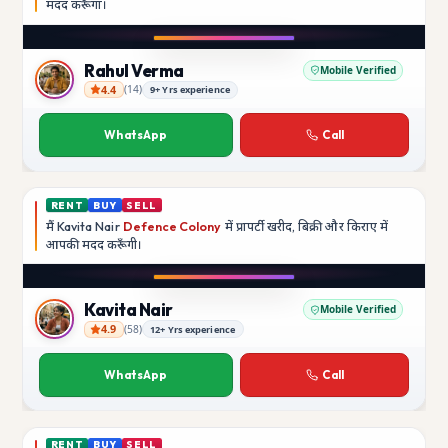
मदद
करूँगा।
Play video
Instagram
Rahul Verma
Mobile Verified
4.4
(
14
)
9+ Yrs experience
Rahul Verma
WhatsApp
Call
RENT
BUY
SELL
मैं
Kavita Nair
Defence Colony
में प्रापर्टी खरीद, बिक्री और किराए में
आपकी मदद
करूँगी।
Play video
YouTube
Kavita Nair
Mobile Verified
4.9
(
58
)
12+ Yrs experience
Kavita Nair
WhatsApp
Call
RENT
BUY
SELL