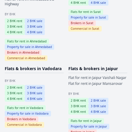
4
BHK rent
4
BHK sale
Highway
Flats for rent in
Surat
BY BHK
Property for sale in
Surat
2
BHK rent
2
BHK sale
Brokers in
Surat
3
BHK rent
3
BHK sale
Commercial in
Surat
4
BHK rent
4
BHK sale
Flats for rent in
Ahmedabad
Property for sale in
Ahmedabad
Brokers in
Ahmedabad
Commercial in
Ahmedabad
Flats & brokers in
Vadodara
Flats & brokers in
Jaipur
Flat for rent in
Jaipur
Vaishali Nagar
BY BHK
Flat for rent in
Jaipur
Mansarovar
2
BHK rent
2
BHK sale
3
BHK rent
3
BHK sale
BY BHK
4
BHK rent
4
BHK sale
2
BHK rent
2
BHK sale
3
BHK rent
3
BHK sale
Flats for rent in
Vadodara
4
BHK rent
4
BHK sale
Property for sale in
Vadodara
Brokers in
Vadodara
Flats for rent in
Jaipur
Commercial in
Vadodara
Property for sale in
Jaipur
Brokers in
Jaipur