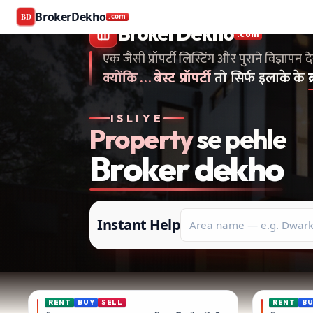
Buy and rent property in Ghaziabad — mobile-verified bro
BrokerDekho
BD
.com
एक जैसी प्रॉपर्टी लिस्टिंग और पुराने विज्ञापन देखना है...स
BrokerDekho
.com
एक जैसी प्रॉपर्टी लिस्टिंग और पुराने विज्ञापन द
क्योंकि
…
बेस्ट प्रॉपर्टी
तो सिर्फ इलाके के
ISLIYE
Property
se pehle
Broker
dekho
Instant Help
RENT
BUY
SELL
RENT
B