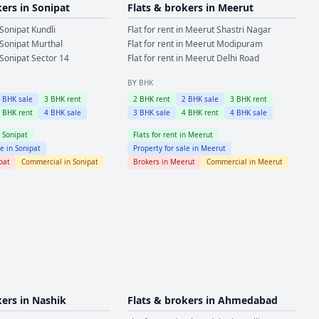
kers in
Sonipat
Flats & brokers in
Meerut
Sonipat
Kundli
Flat for rent in
Meerut
Shastri Nagar
Sonipat
Murthal
Flat for rent in
Meerut
Modipuram
Sonipat
Sector 14
Flat for rent in
Meerut
Delhi Road
BY BHK
2
BHK sale
3
BHK rent
2
BHK rent
2
BHK sale
3
BHK rent
4
BHK rent
4
BHK sale
3
BHK sale
4
BHK rent
4
BHK sale
n
Sonipat
Flats for rent in
Meerut
le in
Sonipat
Property for sale in
Meerut
pat
Commercial in
Sonipat
Brokers in
Meerut
Commercial in
Meerut
kers in
Nashik
Flats & brokers in
Ahmedabad