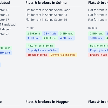
idabad
Flats & brokers in
Sohna
Flats & bro
ctor 16
Flat for rent in
Sohna
Sohna Road
Flat for rent in
ctor 21
Flat for rent in
Sohna
Sector 33
Flat for rent in
ctor 37
Flat for rent in
Sohna
Sector 36
Flat for rent in
T Faridabad
BY BHK
BY BHK
llabgarh
2
BHK rent
2
BHK sale
3
BHK rent
2
BHK rent
ctor 28
3
BHK sale
4
BHK rent
4
BHK sale
3
BHK sale
Flats for rent in
Sohna
Flats for rent i
BHK rent
Property for sale in
Sohna
Property for sa
BHK sale
Brokers in
Sohna
Commercial in
Sohna
Brokers in
Soni
e
Flats & brokers in
Nagpur
Flats & bro