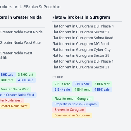
rokers first. #BrokerSePoochho
kers in
Greater Noida
Flats & brokers in
Gurugram
Flat for rent in
Gurugram
DLF Phase 4
Greater Noida West
Noida
Flat for rent in
Gurugram
Sector 57
Flat for rent in
Gurugram
Sohna Road
Greater Noida West
Gaur
Flat for rent in
Gurugram
MG Road
Flat for rent in
Gurugram
Cyber City
Greater Noida West
Flat for rent in
Gurugram
Sector 29
ublik
Flat for rent in
Gurugram
DLF Phase 1
Flat for rent in
Gurugram
Sector 31
2
BHK sale
3
BHK rent
BY BHK
4
BHK rent
4
BHK sale
2
BHK rent
2
BHK sale
3
BHK rent
n
Greater Noida West
3
BHK sale
4
BHK rent
4
BHK sale
le in
Greater Noida West
Flats for rent in
Gurugram
ter Noida West
Property for sale in
Gurugram
Greater Noida West
Brokers in
Gurugram
Commercial in
Gurugram