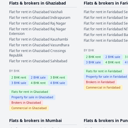
Flats & brokers in
Ghaziabad
Flats & brokers in
Far
Flat for rent in
Ghaziabad
Vaishali
Flat for rent in
Faridabad
Se
Flat for rent in
Ghaziabad
Indirapuram
Flat for rent in
Faridabad
Se
Flat for rent in
Ghaziabad
Raj Nagar
Flat for rent in
Faridabad
Se
Flat for rent in
Ghaziabad
Raj Nagar
Flat for rent in
Faridabad
NI
Extension
Flat for rent in
Faridabad
Ba
Flat for rent in
Ghaziabad
Kaushambi
Flat for rent in
Faridabad
Se
Flat for rent in
Ghaziabad
Vasundhara
Flat for rent in
Ghaziabad
Crossings
BY BHK
Republik
2
BHK rent
2
BHK sale
3
Flat for rent in
Ghaziabad
Sahibabad
3
BHK sale
4
BHK rent
4
BY BHK
Flats for rent in
Faridabad
Property for sale in
Faridabad
2
BHK rent
2
BHK sale
3
BHK rent
Brokers in
Faridabad
3
BHK sale
4
BHK rent
4
BHK sale
Commercial in
Faridabad
Flats for rent in
Ghaziabad
Property for sale in
Ghaziabad
Brokers in
Ghaziabad
Commercial in
Ghaziabad
Flats & brokers in
Mumbai
Flats & brokers in
Pun