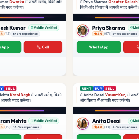
Kumar
Dwarka
में प्रापर्टी खरीद, बिक्री और
मैं
Priya Sharma
Greater Kailash
म
आपकी मदद
करूँगा।
बिक्री और किराए में आपकी मदद
करूँगी।
Play video
Play video
Instagram
YouTube
jesh Kumar
Priya Sharma
Mobile Verified
Mob
.8
4.9
(
42
)
(
67
)
6+ Yrs experience
8+ Yrs experience
umar
Priya Sharma
sApp
Call
WhatsApp
UY
SELL
RENT
BUY
SELL
Mehta
Karol Bagh
में प्रापर्टी खरीद, बिक्री
मैं
Anita Desai
Vasant Kunj
में प्रापर
ें आपकी मदद
करूँगा।
और किराए में आपकी मदद
करूँगी।
Play video
Play video
YouTube
YouTube
kram Mehta
Anita Desai
Mobile Verified
Mob
.5
4.8
(
19
)
(
33
)
10+ Yrs experience
4+ Yrs experience
ehta
Anita Desai