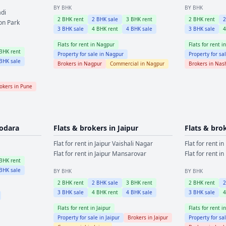
BY BHK
BY BHK
di
2
BHK rent
2
BHK sale
3
BHK rent
2
BHK rent
on Park
3
BHK sale
4
BHK rent
4
BHK sale
3
BHK sale
Flats for rent in
Nagpur
Flats for rent i
BHK rent
Property for sale in
Nagpur
Property for sa
BHK sale
Brokers in
Nagpur
Commercial in
Nagpur
Brokers in
Nas
okers in
Pune
odara
Flats & brokers in
Jaipur
Flats & bro
Flat for rent in
Jaipur
Vaishali Nagar
Flat for rent in
Flat for rent in
Jaipur
Mansarovar
Flat for rent in
BHK rent
BHK sale
BY BHK
BY BHK
2
BHK rent
2
BHK sale
3
BHK rent
2
BHK rent
3
BHK sale
4
BHK rent
4
BHK sale
3
BHK sale
Flats for rent in
Jaipur
Flats for rent i
Property for sale in
Jaipur
Brokers in
Jaipur
Property for sa