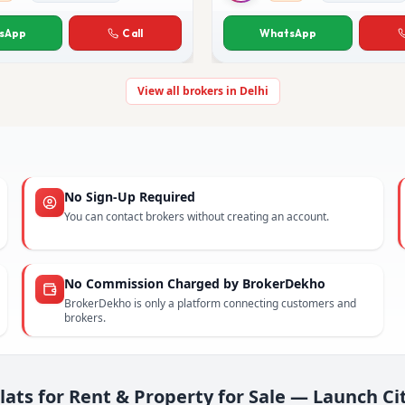
hauhan
Anjali Saxena
sApp
Call
WhatsApp
View all brokers in Delhi
No Sign-Up Required
You can contact brokers without creating an account.
No Commission Charged by BrokerDekho
BrokerDekho is only a platform connecting customers and
brokers.
lats for Rent & Property for Sale — Launch Ci