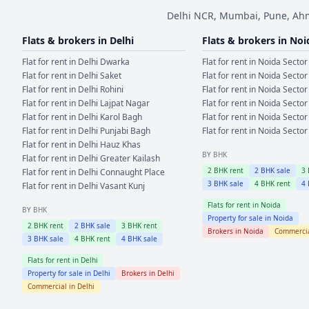
Delhi NCR, Mumbai, Pune, Ahme
Flats & brokers in
Delhi
Flats & brokers in
Noi
Flat for rent in
Delhi
Dwarka
Flat for rent in
Noida
Sector
Flat for rent in
Delhi
Saket
Flat for rent in
Noida
Sector
Flat for rent in
Delhi
Rohini
Flat for rent in
Noida
Sector
Flat for rent in
Delhi
Lajpat Nagar
Flat for rent in
Noida
Sector
Flat for rent in
Delhi
Karol Bagh
Flat for rent in
Noida
Sector
Flat for rent in
Delhi
Punjabi Bagh
Flat for rent in
Noida
Sector
Flat for rent in
Delhi
Hauz Khas
BY BHK
Flat for rent in
Delhi
Greater Kailash
2
BHK rent
2
BHK sale
3
Flat for rent in
Delhi
Connaught Place
3
BHK sale
4
BHK rent
4
Flat for rent in
Delhi
Vasant Kunj
Flats for rent in
Noida
BY BHK
Property for sale in
Noida
2
BHK rent
2
BHK sale
3
BHK rent
Brokers in
Noida
Commercia
3
BHK sale
4
BHK rent
4
BHK sale
Flats for rent in
Delhi
Property for sale in
Delhi
Brokers in
Delhi
Commercial in
Delhi