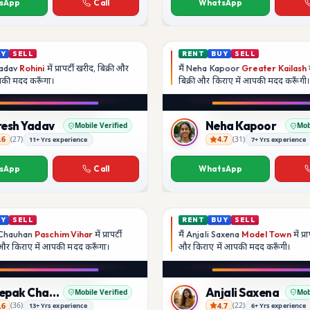
sApp
Call
WhatsApp
UY
SELL
RENT
BUY
SELL
adav
Rohini
में प्रापर्टी खरीद, बिक्री और
मैं
Neha Kapoor
Greater Kailash
म
आपकी मदद
करूँगा।
बिक्री और किराए में आपकी मदद
करूँगी।
Play video
Play video
YouTube
Instagram
resh Yadav
Neha Kapoor
Mobile Verified
Mob
.6
4.7
(
27
)
(
31
)
11+ Yrs experience
7+ Yrs experience
adav
Neha Kapoor
sApp
Call
WhatsApp
UY
SELL
RENT
BUY
SELL
Chauhan
Paschim Vihar
में प्रापर्टी
मैं
Anjali Saxena
Model Town
में प्र
ी और किराए में आपकी मदद
करूँगा।
और किराए में आपकी मदद
करूँगी।
Play video
Play video
Instagram
YouTube
Deepak Chauhan
Anjali Saxena
Mobile Verified
Mob
.6
4.7
(
36
)
(
22
)
13+ Yrs experience
6+ Yrs experience