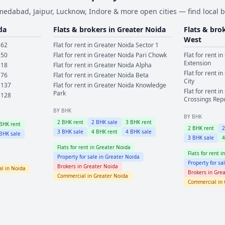
dabad, Jaipur, Lucknow, Indore & more open cities — find local b
da
Flats & brokers in
Greater Noida
Flats & bro
West
 62
Flat for rent in
Greater Noida
Sector 1
 50
Flat for rent in
Greater Noida
Pari Chowk
Flat for rent in
Extension
 18
Flat for rent in
Greater Noida
Alpha
Flat for rent in
 76
Flat for rent in
Greater Noida
Beta
City
 137
Flat for rent in
Greater Noida
Knowledge
Flat for rent in
Park
 128
Crossings Rep
BY BHK
BY BHK
2
BHK rent
2
BHK sale
3
BHK rent
BHK rent
2
BHK rent
3
BHK sale
4
BHK rent
4
BHK sale
BHK sale
3
BHK sale
Flats for rent in
Greater Noida
Flats for rent i
Property for sale in
Greater Noida
Property for sa
Brokers in
Greater Noida
l in
Noida
Brokers in
Grea
Commercial in
Greater Noida
Commercial in