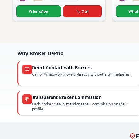
Pooja Malhotra
Deepak C
WhatsApp
Call
What
Why Broker Dekho
Direct Contact with Brokers
Call or WhatsApp brokers directly without intermediaries.
Transparent Broker Commission
Each broker clearly mentions their commission on their
profile.
F