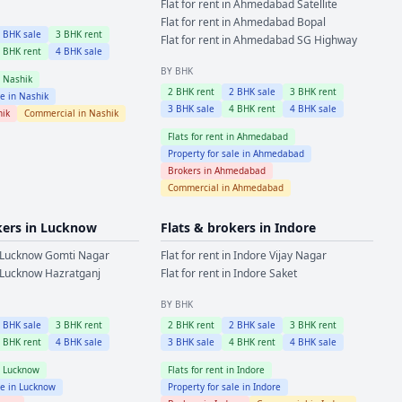
Flat for rent in
Ahmedabad
Satellite
Flat for rent in
Ahmedabad
Bopal
2
BHK sale
3
BHK rent
Flat for rent in
Ahmedabad
SG Highway
4
BHK rent
4
BHK sale
BY BHK
n
Nashik
2
BHK rent
2
BHK sale
3
BHK rent
le in
Nashik
3
BHK sale
4
BHK rent
4
BHK sale
hik
Commercial in
Nashik
Flats for rent in
Ahmedabad
Property for sale in
Ahmedabad
Brokers in
Ahmedabad
Commercial in
Ahmedabad
kers in
Lucknow
Flats & brokers in
Indore
Lucknow
Gomti Nagar
Flat for rent in
Indore
Vijay Nagar
Lucknow
Hazratganj
Flat for rent in
Indore
Saket
BY BHK
2
BHK sale
3
BHK rent
2
BHK rent
2
BHK sale
3
BHK rent
4
BHK rent
4
BHK sale
3
BHK sale
4
BHK rent
4
BHK sale
n
Lucknow
Flats for rent in
Indore
le in
Lucknow
Property for sale in
Indore