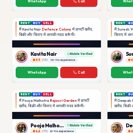
WhatsApp
Call
What
RENT
BUY
SELL
RENT
B
मैं
Kavita Nair
Defence Colony
में प्रापर्टी खरीद,
मैं
Suresh Y
बिक्री और किराए में आपकी मदद
करूँगी।
किराए में 
Play video
YouTube
Kavita Nair
Su
Mobile Verified
4.9
4
(
58
)
12+ Yrs experience
Kavita Nair
Suresh Y
WhatsApp
Call
What
RENT
BUY
SELL
RENT
B
मैं
Pooja Malhotra
Rajouri Garden
में प्रापर्टी
मैं
Deepak 
खरीद, बिक्री और किराए में आपकी मदद
करूँगी।
खरीद, बिक्र
Play video
YouTube
Pooja Malhotra
Mobile Verified
4.8
4
(
39
)
8+ Yrs experience