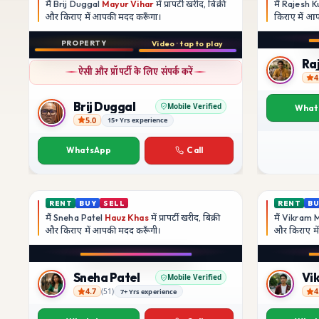
मैं
Brij Duggal
Mayur Vihar
में प्रापर्टी खरीद, बिक्री
मैं
Rajesh 
और किराए में आपकी मदद
करूँगा।
किराए में 
Play video
PROPERTY
Video · tap to play
Instagram
बिक्री
Ra
ऐसी और प्रॉपर्टी के लिए संपर्क करें
3 BHK
4
फ़्लैट
Rajesh K
Brij Duggal
Mobile Verified
What
5.0
15+ Yrs experience
Brij Duggal
Mayur Vihar
SFS Flats में उपलब्ध
WhatsApp
Call
₹1.5 Crore
RENT
BUY
SELL
RENT
B
मैं
Sneha Patel
Hauz Khas
में प्रापर्टी खरीद, बिक्री
मैं
Vikram 
और किराए में आपकी मदद
करूँगी।
और किराए म
Play video
Instagram
Sneha Patel
Vi
Mobile Verified
4.7
4
(
51
)
7+ Yrs experience
Sneha Patel
Vikram M