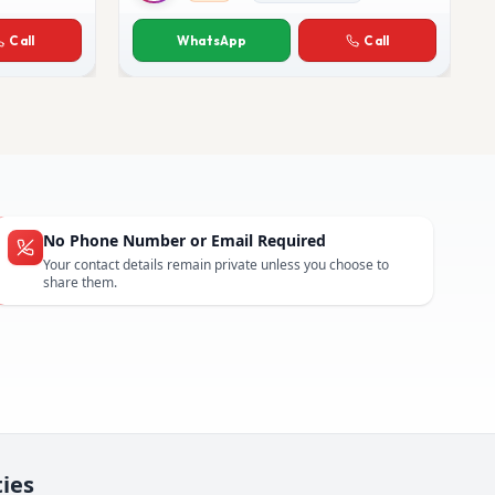
Rakesh Bhatia
Call
WhatsApp
Call
No Phone Number or Email Required
Your contact details remain private unless you choose to
share them.
ties