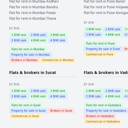
Flat for rent in
Mumbai
Andheri
Flat for rent in
Pune
Baner
Flat for rent in
Mumbai
Bandra
Flat for rent in
Pune
Hinjewa
Flat for rent in
Mumbai
Powai
Flat for rent in
Pune
Korega
Flat for rent in
Mumbai
Thane
BY BHK
BY BHK
2
BHK rent
2
BHK sale
3
3
BHK sale
4
BHK rent
4
2
BHK rent
2
BHK sale
3
BHK rent
3
BHK sale
4
BHK rent
4
BHK sale
Flats for rent in
Pune
Property for sale in
Pune
Br
Flats for rent in
Mumbai
Commercial in
Pune
Property for sale in
Mumbai
Brokers in
Mumbai
Commercial in
Mumbai
Flats & brokers in
Surat
Flats & brokers in
Vad
BY BHK
BY BHK
2
BHK rent
2
BHK sale
3
BHK rent
2
BHK rent
2
BHK sale
3
3
BHK sale
4
BHK rent
4
BHK sale
3
BHK sale
4
BHK rent
4
Flats for rent in
Surat
Flats for rent in
Vadodara
Property for sale in
Surat
Brokers in
Surat
Property for sale in
Vadodara
Commercial in
Surat
Brokers in
Vadodara
Commercial in
Vadodara