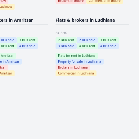
know
Brokers in
Indore
Commercial in
Indore
Lucknow
kers in
Amritsar
Flats & brokers in
Ludhiana
BY BHK
2
BHK sale
3
BHK rent
2
BHK rent
2
BHK sale
3
BHK rent
4
BHK rent
4
BHK sale
3
BHK sale
4
BHK rent
4
BHK sale
n
Amritsar
Flats for rent in
Ludhiana
le in
Amritsar
Property for sale in
Ludhiana
tsar
Brokers in
Ludhiana
Amritsar
Commercial in
Ludhiana