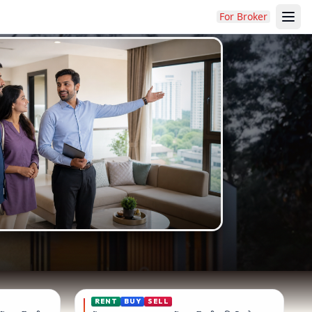
For Broker
RENT
BUY
SELL