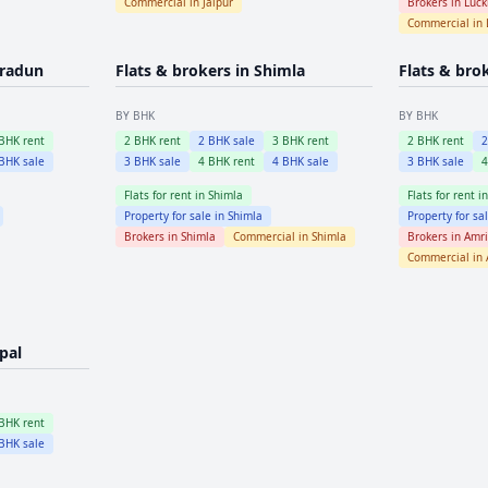
Commercial in
Jaipur
Brokers in
Luc
Commercial in
radun
Flats & brokers in
Shimla
Flats & bro
BY BHK
BY BHK
BHK rent
2
BHK rent
2
BHK sale
3
BHK rent
2
BHK rent
BHK sale
3
BHK sale
4
BHK rent
4
BHK sale
3
BHK sale
Flats for rent in
Shimla
Flats for rent i
Property for sale in
Shimla
Property for sa
Brokers in
Shimla
Commercial in
Shimla
Brokers in
Amri
Commercial in
pal
BHK rent
BHK sale