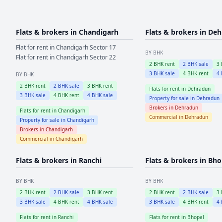
Flats & brokers in
Chandigarh
Flats & brokers in
Deh
Flat for rent in
Chandigarh
Sector 17
BY BHK
Flat for rent in
Chandigarh
Sector 22
2
BHK rent
2
BHK sale
3
3
BHK sale
4
BHK rent
4
BY BHK
2
BHK rent
2
BHK sale
3
BHK rent
Flats for rent in
Dehradun
3
BHK sale
4
BHK rent
4
BHK sale
Property for sale in
Dehradun
Brokers in
Dehradun
Flats for rent in
Chandigarh
Commercial in
Dehradun
Property for sale in
Chandigarh
Brokers in
Chandigarh
Commercial in
Chandigarh
Flats & brokers in
Ranchi
Flats & brokers in
Bho
BY BHK
BY BHK
2
BHK rent
2
BHK sale
3
BHK rent
2
BHK rent
2
BHK sale
3
3
BHK sale
4
BHK rent
4
BHK sale
3
BHK sale
4
BHK rent
4
Flats for rent in
Ranchi
Flats for rent in
Bhopal