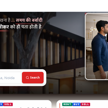
kers on Broker Dekho
मय की बर्बादी
क्योंकि... बेस्ट प्रॉपर्टी तो सिर्फ इलाके के ब्रोकर को ही पता होती है
ेखना है
…
समय की बर्बादी
ब्रोकर
को ही पता होती है
Search
UY
SELL
RENT
BUY
SELL