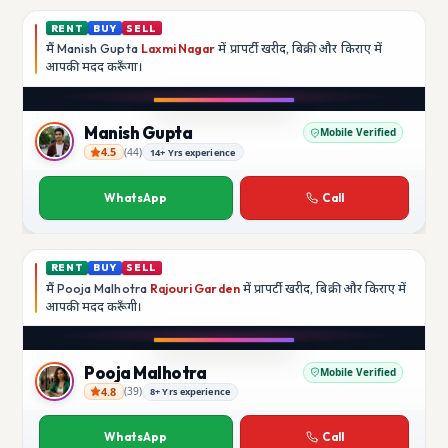
RENT
BUY
SELL
मैं
Manish Gupta
Laxmi Nagar
में प्रापर्टी खरीद, बिक्री और किराए में
आपकी मदद
करूँगा।
Play video
YouTube
Manish Gupta
Mobile Verified
4.5
(
44
)
14+ Yrs experience
Manish Gupta
WhatsApp
Call
RENT
BUY
SELL
मैं
Pooja Malhotra
Rajouri Garden
में प्रापर्टी खरीद, बिक्री और किराए में
आपकी मदद
करूँगी।
Play video
YouTube
Pooja Malhotra
Mobile Verified
4.8
(
39
)
8+ Yrs experience
Pooja Malhotra
WhatsApp
Call