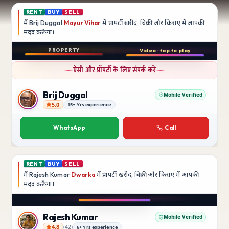
RENT
BUY
SELL
मैं
Brij Duggal
Mayur Vihar
में प्रापर्टी खरीद, बिक्री और किराए में आपकी
मदद
करूँगा।
Play video
PROPERTY
Video · tap to play
बिक्री
Instagram
ऐसी और प्रॉपर्टी के लिए संपर्क करें
3 BHK
फ़्लैट
Brij Duggal
Mobile Verified
5.0
15+ Yrs experience
Brij Duggal
Mayur Vihar
SFS Flats में उपलब्ध
WhatsApp
Call
₹1.5 Crore
RENT
BUY
SELL
मैं
Rajesh Kumar
Dwarka
में प्रापर्टी खरीद, बिक्री और किराए में आपकी
मदद
करूँगा।
Play video
Instagram
Rajesh Kumar
Mobile Verified
4.8
(
42
)
6+ Yrs experience