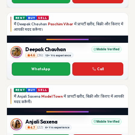
RENT
BUY
SELL
मैं
Deepak Chauhan
Paschim Vihar
में प्रापर्टी खरीद, बिक्री और किराए में
आपकी मदद
करूँगा।
Play video
Instagram
Deepak Chauhan
Mobile Verified
4.6
(
36
)
13+ Yrs experience
Deepak Chauhan
WhatsApp
Call
RENT
BUY
SELL
मैं
Anjali Saxena
Model Town
में प्रापर्टी खरीद, बिक्री और किराए में आपकी
मदद
करूँगी।
Play video
YouTube
Anjali Saxena
Mobile Verified
4.7
(
22
)
6+ Yrs experience
Anjali Saxena