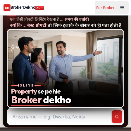
Buy and rent property in Ghaziabad — mobile-verified bro
BrokerDekho
For Broker
BD
.com
एक जैसी प्रॉपर्टी लिस्टिंग और पुराने विज्ञापन देखना है...समय की बर्बादी
क्यों
BrokerDekho
.com
एक जैसी प्रॉपर्टी लिस्टिंग देखना है
…
समय की बर्बादी
क्योंकि
…
बेस्ट प्रॉपर्टी
तो सिर्फ इलाके के
ब्रोकर
को ही पता होती है
ISLIYE
Property
se pehle
Broker
dekho