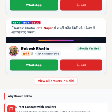
WhatsApp
Call
RENT
BUY
SELL
मैं
Rakesh Bhatia
Patel Nagar
में प्रापर्टी खरीद, बिक्री और किराए में
आपकी मदद
करूँगा।
Play video
YouTube
Rakesh Bhatia
Mobile Verified
4.4
(
51
)
16+ Yrs experience
Rakesh Bhatia
WhatsApp
Call
View all brokers in Delhi
Why Broker Dekho
Direct Contact with Brokers
Call or WhatsApp brokers directly without intermediaries.