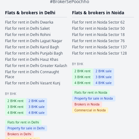
#BrokerSePoochho
Flats & brokers in
Delhi
Flats & brokers in
Noida
Flat for rent in
Delhi
Dwarka
Flat for rent in
Noida
Sector 62
Flat for rent in
Delhi
Saket
Flat for rent in
Noida
Sector 50
Flat for rent in
Delhi
Rohini
Flat for rent in
Noida
Sector 18
Flat for rent in
Delhi
Lajpat Nagar
Flat for rent in
Noida
Sector 76
Flat for rent in
Delhi
Karol Bagh
Flat for rent in
Noida
Sector 137
Flat for rent in
Delhi
Punjabi Bagh
Flat for rent in
Noida
Sector 128
Flat for rent in
Delhi
Hauz Khas
BY BHK
Flat for rent in
Delhi
Greater Kailash
2
BHK rent
2
BHK sale
Flat for rent in
Delhi
Connaught
Place
3
BHK rent
3
BHK sale
Flat for rent in
Delhi
Vasant Kunj
4
BHK rent
4
BHK sale
Flats for rent in
Noida
BY BHK
Property for sale in
Noida
2
BHK rent
2
BHK sale
Brokers in
Noida
3
BHK rent
3
BHK sale
Commercial in
Noida
4
BHK rent
4
BHK sale
Flats for rent in
Delhi
Property for sale in
Delhi
Brokers in
Delhi