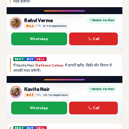
मदद
करूँगा।
Play video
Instagram
Rahul Verma
Mobile Verified
4.4
(
14
)
9+ Yrs experience
Rahul Verma
WhatsApp
Call
RENT
BUY
SELL
मैं
Kavita Nair
Defence Colony
में प्रापर्टी खरीद, बिक्री और किराए में
आपकी मदद
करूँगी।
Play video
YouTube
Kavita Nair
Mobile Verified
4.9
(
58
)
12+ Yrs experience
Kavita Nair
WhatsApp
Call
RENT
BUY
SELL