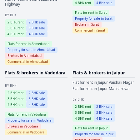
4
BHK rent
4
BHK sale
Highway
Flats for rent in
Surat
BY BHK
Property for sale in
Surat
2
BHK rent
2
BHK sale
Brokers in
Surat
3
BHK rent
3
BHK sale
Commercial in
Surat
4
BHK rent
4
BHK sale
Flats for rent in
Ahmedabad
Property for sale in
Ahmedabad
Brokers in
Ahmedabad
Commercial in
Ahmedabad
Flats & brokers in
Vadodara
Flats & brokers in
Jaipur
Flat for rent in
Jaipur
Vaishali Nagar
BY BHK
Flat for rent in
Jaipur
Mansarovar
2
BHK rent
2
BHK sale
3
BHK rent
3
BHK sale
BY BHK
4
BHK rent
4
BHK sale
2
BHK rent
2
BHK sale
3
BHK rent
3
BHK sale
Flats for rent in
Vadodara
4
BHK rent
4
BHK sale
Property for sale in
Vadodara
Brokers in
Vadodara
Flats for rent in
Jaipur
Commercial in
Vadodara
Property for sale in
Jaipur
Brokers in
Jaipur