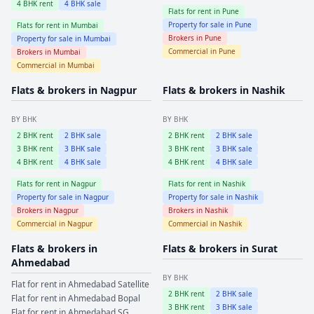
4
BHK rent
4
BHK sale
Flats for rent in
Pune
Property for sale in
Pune
Flats for rent in
Mumbai
Brokers in
Pune
Property for sale in
Mumbai
Commercial in
Pune
Brokers in
Mumbai
Commercial in
Mumbai
Flats & brokers in
Nagpur
Flats & brokers in
Nashik
BY BHK
BY BHK
2
BHK rent
2
BHK sale
2
BHK rent
2
BHK sale
3
BHK rent
3
BHK sale
3
BHK rent
3
BHK sale
4
BHK rent
4
BHK sale
4
BHK rent
4
BHK sale
Flats for rent in
Nagpur
Flats for rent in
Nashik
Property for sale in
Nagpur
Property for sale in
Nashik
Brokers in
Nagpur
Brokers in
Nashik
Commercial in
Nagpur
Commercial in
Nashik
Flats & brokers in
Flats & brokers in
Surat
Ahmedabad
BY BHK
Flat for rent in
Ahmedabad
Satellite
2
BHK rent
2
BHK sale
Flat for rent in
Ahmedabad
Bopal
3
BHK rent
3
BHK sale
Flat for rent in
Ahmedabad
SG