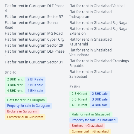
Flat for rent in
Gurugram
DLF Phase
Flat for rent in
Ghaziabad
Vaishali
4
Flat for rent in
Ghaziabad
Flat for rent in
Gurugram
Sector 57
Indirapuram
Flat for rent in
Gurugram
Sohna
Flat for rent in
Ghaziabad
Raj Nagar
Road
Flat for rent in
Ghaziabad
Raj Nagar
Flat for rent in
Gurugram
MG Road
Extension
Flat for rent in
Gurugram
Cyber City
Flat for rent in
Ghaziabad
Kaushambi
Flat for rent in
Gurugram
Sector 29
Flat for rent in
Ghaziabad
Flat for rent in
Gurugram
DLF Phase
Vasundhara
1
Flat for rent in
Ghaziabad
Crossings
Flat for rent in
Gurugram
Sector 31
Republik
Flat for rent in
Ghaziabad
BY BHK
Sahibabad
2
BHK rent
2
BHK sale
3
BHK rent
3
BHK sale
BY BHK
4
BHK rent
4
BHK sale
2
BHK rent
2
BHK sale
3
BHK rent
3
BHK sale
Flats for rent in
Gurugram
4
BHK rent
4
BHK sale
Property for sale in
Gurugram
Brokers in
Gurugram
Flats for rent in
Ghaziabad
Commercial in
Gurugram
Property for sale in
Ghaziabad
Brokers in
Ghaziabad
Commercial in
Ghaziabad