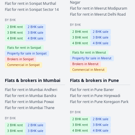
Nagar
Flat for rent in
Sonipat
Murthal
Flat for rent in
Meerut
Modipuram
Flat for rent in
Sonipat
Sector 14
Flat for rent in
Meerut
Delhi Road
BY BHK
BY BHK
2
BHK rent
2
BHK sale
2
BHK rent
2
BHK sale
3
BHK rent
3
BHK sale
3
BHK rent
3
BHK sale
4
BHK rent
4
BHK sale
4
BHK rent
4
BHK sale
Flats for rent in
Sonipat
Flats for rent in
Meerut
Property for sale in
Sonipat
Property for sale in
Meerut
Brokers in
Sonipat
Brokers in
Meerut
Commercial in
Sonipat
Commercial in
Meerut
Flats & brokers in
Mumbai
Flats & brokers in
Pune
Flat for rent in
Mumbai
Andheri
Flat for rent in
Pune
Baner
Flat for rent in
Mumbai
Bandra
Flat for rent in
Pune
Hinjewadi
Flat for rent in
Mumbai
Powai
Flat for rent in
Pune
Koregaon Park
Flat for rent in
Mumbai
Thane
BY BHK
BY BHK
2
BHK rent
2
BHK sale
3
BHK rent
3
BHK sale
2
BHK rent
2
BHK sale
4
BHK rent
4
BHK sale
3
BHK rent
3
BHK sale