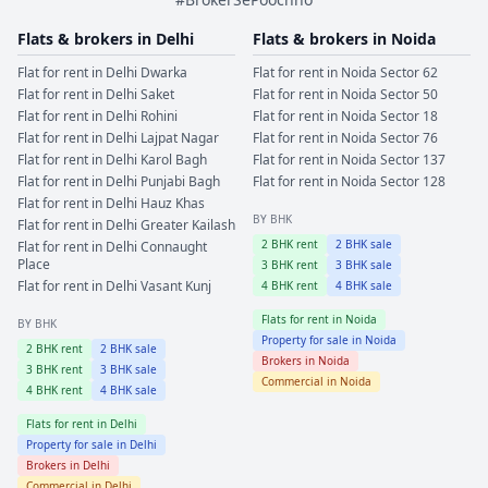
Flats & brokers in
Delhi
Flats & brokers in
Noida
Flat for rent in
Delhi
Dwarka
Flat for rent in
Noida
Sector 62
Flat for rent in
Delhi
Saket
Flat for rent in
Noida
Sector 50
Flat for rent in
Delhi
Rohini
Flat for rent in
Noida
Sector 18
Flat for rent in
Delhi
Lajpat Nagar
Flat for rent in
Noida
Sector 76
Flat for rent in
Delhi
Karol Bagh
Flat for rent in
Noida
Sector 137
Flat for rent in
Delhi
Punjabi Bagh
Flat for rent in
Noida
Sector 128
Flat for rent in
Delhi
Hauz Khas
BY BHK
Flat for rent in
Delhi
Greater Kailash
2
BHK rent
2
BHK sale
Flat for rent in
Delhi
Connaught
Place
3
BHK rent
3
BHK sale
Flat for rent in
Delhi
Vasant Kunj
4
BHK rent
4
BHK sale
Flats for rent in
Noida
BY BHK
Property for sale in
Noida
2
BHK rent
2
BHK sale
Brokers in
Noida
3
BHK rent
3
BHK sale
Commercial in
Noida
4
BHK rent
4
BHK sale
Flats for rent in
Delhi
Property for sale in
Delhi
Brokers in
Delhi
Commercial in
Delhi