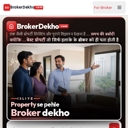
BrokerDekho
For Broker
BD
.com
Buy and rent property in Ghaziabad — mobile-verified bro
एक जैसी प्रॉपर्टी लिस्टिंग और पुराने विज्ञापन देखना है...समय की बर्बादी
क्यों
BrokerDekho
.com
एक जैसी प्रॉपर्टी लिस्टिंग और पुराने विज्ञापन देखना है
…
समय की बर्बादी
क्योंकि
…
बेस्ट प्रॉपर्टी
तो सिर्फ इलाके के
ब्रोकर
को ही पता होती है
ISLIYE
Property
se pehle
Broker
dekho