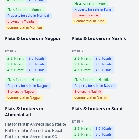
4
BHK rent
4
BHK sale
Flats for rent in
Pune
Property for sale in
Pune
Flats for rent in
Mumbai
Brokers in
Pune
Property for sale in
Mumbai
Commercial in
Pune
Brokers in
Mumbai
Commercial in
Mumbai
Flats & brokers in
Nagpur
Flats & brokers in
Nashik
BY BHK
BY BHK
2
BHK rent
2
BHK sale
2
BHK rent
2
BHK sale
3
BHK rent
3
BHK sale
3
BHK rent
3
BHK sale
4
BHK rent
4
BHK sale
4
BHK rent
4
BHK sale
Flats for rent in
Nagpur
Flats for rent in
Nashik
Property for sale in
Nagpur
Property for sale in
Nashik
Brokers in
Nagpur
Brokers in
Nashik
Commercial in
Nagpur
Commercial in
Nashik
Flats & brokers in
Flats & brokers in
Surat
Ahmedabad
BY BHK
Flat for rent in
Ahmedabad
Satellite
2
BHK rent
2
BHK sale
Flat for rent in
Ahmedabad
Bopal
3
BHK rent
3
BHK sale
Flat for rent in
Ahmedabad
SG