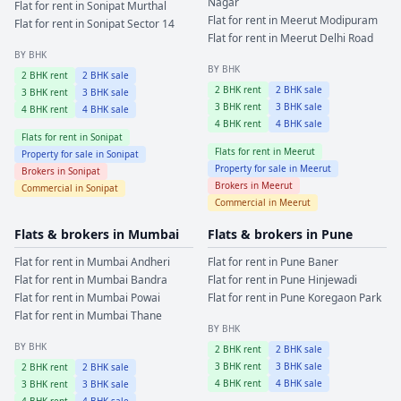
Nagar
Flat for rent in
Sonipat
Murthal
Flat for rent in
Meerut
Modipuram
Flat for rent in
Sonipat
Sector 14
Flat for rent in
Meerut
Delhi Road
BY BHK
BY BHK
2
BHK rent
2
BHK sale
2
BHK rent
2
BHK sale
3
BHK rent
3
BHK sale
3
BHK rent
3
BHK sale
4
BHK rent
4
BHK sale
4
BHK rent
4
BHK sale
Flats for rent in
Sonipat
Flats for rent in
Meerut
Property for sale in
Sonipat
Property for sale in
Meerut
Brokers in
Sonipat
Brokers in
Meerut
Commercial in
Sonipat
Commercial in
Meerut
Flats & brokers in
Mumbai
Flats & brokers in
Pune
Flat for rent in
Mumbai
Andheri
Flat for rent in
Pune
Baner
Flat for rent in
Mumbai
Bandra
Flat for rent in
Pune
Hinjewadi
Flat for rent in
Mumbai
Powai
Flat for rent in
Pune
Koregaon Park
Flat for rent in
Mumbai
Thane
BY BHK
BY BHK
2
BHK rent
2
BHK sale
3
BHK rent
3
BHK sale
2
BHK rent
2
BHK sale
4
BHK rent
4
BHK sale
3
BHK rent
3
BHK sale