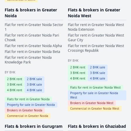
Flats & brokers in
Greater
Flats & brokers in
Greater
Noida
Noida West
Flat for rent in
Greater Noida
Sector
Flat for rent in
Greater Noida West
1
Noida Extension
Flat for rent in
Greater Noida
Pari
Flat for rent in
Greater Noida West
Chowk
Gaur City
Flat for rent in
Greater Noida
Alpha
Flat for rent in
Greater Noida West
Crossings Republik
Flat for rent in
Greater Noida
Beta
Flat for rent in
Greater Noida
BY BHK
Knowledge Park
2
BHK rent
2
BHK sale
BY BHK
3
BHK rent
3
BHK sale
4
BHK rent
4
BHK sale
2
BHK rent
2
BHK sale
3
BHK rent
3
BHK sale
Flats for rent in
Greater Noida West
4
BHK rent
4
BHK sale
Property for sale in
Greater Noida
West
Flats for rent in
Greater Noida
Brokers in
Greater Noida West
Property for sale in
Greater Noida
Commercial in
Greater Noida West
Brokers in
Greater Noida
Commercial in
Greater Noida
Flats & brokers in
Gurugram
Flats & brokers in
Ghaziabad