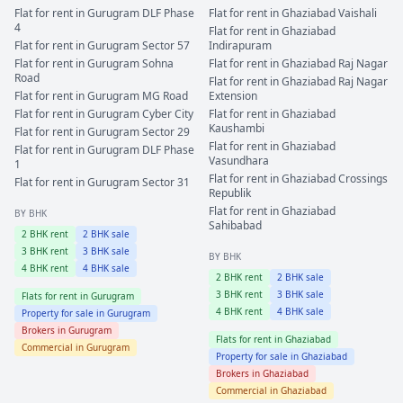
Flat for rent in
Gurugram
DLF Phase
Flat for rent in
Ghaziabad
Vaishali
4
Flat for rent in
Ghaziabad
Flat for rent in
Gurugram
Sector 57
Indirapuram
Flat for rent in
Gurugram
Sohna
Flat for rent in
Ghaziabad
Raj Nagar
Road
Flat for rent in
Ghaziabad
Raj Nagar
Flat for rent in
Gurugram
MG Road
Extension
Flat for rent in
Gurugram
Cyber City
Flat for rent in
Ghaziabad
Kaushambi
Flat for rent in
Gurugram
Sector 29
Flat for rent in
Ghaziabad
Flat for rent in
Gurugram
DLF Phase
Vasundhara
1
Flat for rent in
Ghaziabad
Crossings
Flat for rent in
Gurugram
Sector 31
Republik
Flat for rent in
Ghaziabad
BY BHK
Sahibabad
2
BHK rent
2
BHK sale
3
BHK rent
3
BHK sale
BY BHK
4
BHK rent
4
BHK sale
2
BHK rent
2
BHK sale
3
BHK rent
3
BHK sale
Flats for rent in
Gurugram
4
BHK rent
4
BHK sale
Property for sale in
Gurugram
Brokers in
Gurugram
Flats for rent in
Ghaziabad
Commercial in
Gurugram
Property for sale in
Ghaziabad
Brokers in
Ghaziabad
Commercial in
Ghaziabad