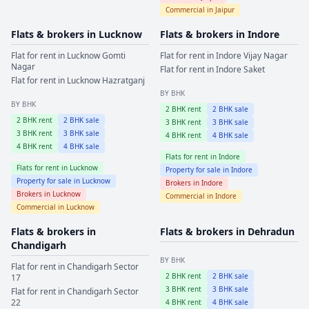
Commercial in
Jaipur
Flats & brokers in
Lucknow
Flats & brokers in
Indore
Flat for rent in
Lucknow
Gomti
Flat for rent in
Indore
Vijay Nagar
Nagar
Flat for rent in
Indore
Saket
Flat for rent in
Lucknow
Hazratganj
BY BHK
BY BHK
2
BHK rent
2
BHK sale
2
BHK rent
2
BHK sale
3
BHK rent
3
BHK sale
3
BHK rent
3
BHK sale
4
BHK rent
4
BHK sale
4
BHK rent
4
BHK sale
Flats for rent in
Indore
Flats for rent in
Lucknow
Property for sale in
Indore
Property for sale in
Lucknow
Brokers in
Indore
Brokers in
Lucknow
Commercial in
Indore
Commercial in
Lucknow
Flats & brokers in
Flats & brokers in
Dehradun
Chandigarh
BY BHK
Flat for rent in
Chandigarh
Sector
2
BHK rent
2
BHK sale
17
3
BHK rent
3
BHK sale
Flat for rent in
Chandigarh
Sector
22
4
BHK rent
4
BHK sale