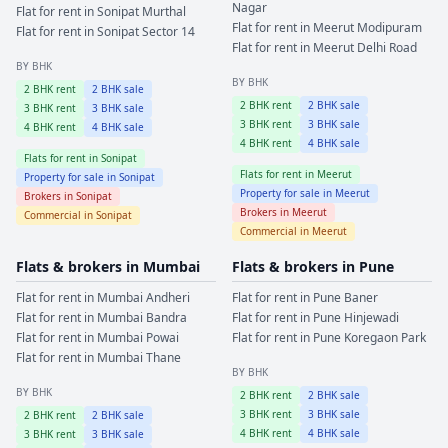
Nagar
Flat for rent in
Sonipat
Murthal
Flat for rent in
Meerut
Modipuram
Flat for rent in
Sonipat
Sector 14
Flat for rent in
Meerut
Delhi Road
BY BHK
BY BHK
2
BHK rent
2
BHK sale
2
BHK rent
2
BHK sale
3
BHK rent
3
BHK sale
3
BHK rent
3
BHK sale
4
BHK rent
4
BHK sale
4
BHK rent
4
BHK sale
Flats for rent in
Sonipat
Flats for rent in
Meerut
Property for sale in
Sonipat
Property for sale in
Meerut
Brokers in
Sonipat
Brokers in
Meerut
Commercial in
Sonipat
Commercial in
Meerut
Flats & brokers in
Mumbai
Flats & brokers in
Pune
Flat for rent in
Mumbai
Andheri
Flat for rent in
Pune
Baner
Flat for rent in
Mumbai
Bandra
Flat for rent in
Pune
Hinjewadi
Flat for rent in
Mumbai
Powai
Flat for rent in
Pune
Koregaon Park
Flat for rent in
Mumbai
Thane
BY BHK
BY BHK
2
BHK rent
2
BHK sale
3
BHK rent
3
BHK sale
2
BHK rent
2
BHK sale
4
BHK rent
4
BHK sale
3
BHK rent
3
BHK sale