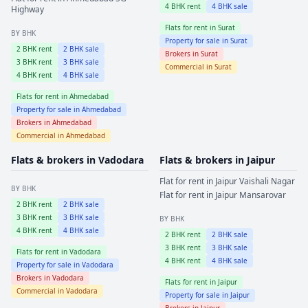
4
BHK rent
4
BHK sale
Highway
Flats for rent in
Surat
BY BHK
Property for sale in
Surat
2
BHK rent
2
BHK sale
Brokers in
Surat
3
BHK rent
3
BHK sale
Commercial in
Surat
4
BHK rent
4
BHK sale
Flats for rent in
Ahmedabad
Property for sale in
Ahmedabad
Brokers in
Ahmedabad
Commercial in
Ahmedabad
Flats & brokers in
Vadodara
Flats & brokers in
Jaipur
Flat for rent in
Jaipur
Vaishali Nagar
BY BHK
Flat for rent in
Jaipur
Mansarovar
2
BHK rent
2
BHK sale
3
BHK rent
3
BHK sale
BY BHK
4
BHK rent
4
BHK sale
2
BHK rent
2
BHK sale
3
BHK rent
3
BHK sale
Flats for rent in
Vadodara
4
BHK rent
4
BHK sale
Property for sale in
Vadodara
Brokers in
Vadodara
Flats for rent in
Jaipur
Commercial in
Vadodara
Property for sale in
Jaipur
Brokers in
Jaipur