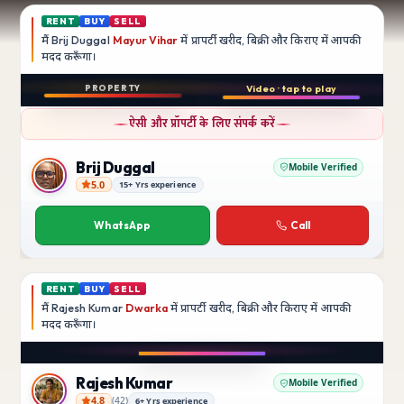
RENT
BUY
SELL
मैं
Brij Duggal
Mayur Vihar
में प्रापर्टी खरीद, बिक्री और किराए में आपकी
मदद
करूँगा।
Play video
PROPERTY
Video · tap to play
बिक्री
Instagram
ऐसी और प्रॉपर्टी के लिए संपर्क करें
3 BHK
फ़्लैट
Brij Duggal
Mobile Verified
5.0
15+ Yrs experience
Brij Duggal
Mayur Vihar
SFS Flats में उपलब्ध
WhatsApp
Call
₹1.5 Crore
RENT
BUY
SELL
मैं
Rajesh Kumar
Dwarka
में प्रापर्टी खरीद, बिक्री और किराए में आपकी
मदद
करूँगा।
Play video
Instagram
Rajesh Kumar
Mobile Verified
4.8
(
42
)
6+ Yrs experience