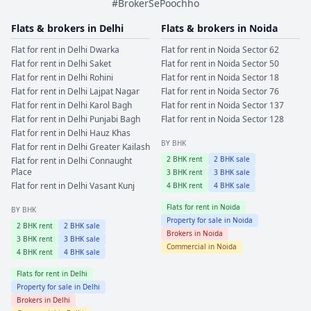
#BrokerSePoochho
Flats & brokers in
Delhi
Flats & brokers in
Noida
Flat for rent in
Delhi
Dwarka
Flat for rent in
Noida
Sector 62
Flat for rent in
Delhi
Saket
Flat for rent in
Noida
Sector 50
Flat for rent in
Delhi
Rohini
Flat for rent in
Noida
Sector 18
Flat for rent in
Delhi
Lajpat Nagar
Flat for rent in
Noida
Sector 76
Flat for rent in
Delhi
Karol Bagh
Flat for rent in
Noida
Sector 137
Flat for rent in
Delhi
Punjabi Bagh
Flat for rent in
Noida
Sector 128
Flat for rent in
Delhi
Hauz Khas
BY BHK
Flat for rent in
Delhi
Greater Kailash
2
BHK rent
2
BHK sale
Flat for rent in
Delhi
Connaught
Place
3
BHK rent
3
BHK sale
Flat for rent in
Delhi
Vasant Kunj
4
BHK rent
4
BHK sale
Flats for rent in
Noida
BY BHK
Property for sale in
Noida
2
BHK rent
2
BHK sale
Brokers in
Noida
3
BHK rent
3
BHK sale
Commercial in
Noida
4
BHK rent
4
BHK sale
Flats for rent in
Delhi
Property for sale in
Delhi
Brokers in
Delhi