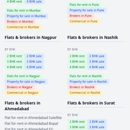
4
BHK rent
4
BHK sale
Flats for rent in
Pune
Property for sale in
Pune
Flats for rent in
Mumbai
Brokers in
Pune
Property for sale in
Mumbai
Commercial in
Pune
Brokers in
Mumbai
Commercial in
Mumbai
Flats & brokers in
Nagpur
Flats & brokers in
Nashik
BY BHK
BY BHK
2
BHK rent
2
BHK sale
2
BHK rent
2
BHK sale
3
BHK rent
3
BHK sale
3
BHK rent
3
BHK sale
4
BHK rent
4
BHK sale
4
BHK rent
4
BHK sale
Flats for rent in
Nagpur
Flats for rent in
Nashik
Property for sale in
Nagpur
Property for sale in
Nashik
Brokers in
Nagpur
Brokers in
Nashik
Commercial in
Nagpur
Commercial in
Nashik
Flats & brokers in
Flats & brokers in
Surat
Ahmedabad
BY BHK
Flat for rent in
Ahmedabad
Satellite
2
BHK rent
2
BHK sale
Flat for rent in
Ahmedabad
Bopal
3
BHK rent
3
BHK sale
Flat for rent in
Ahmedabad
SG