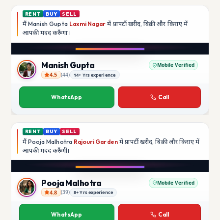
RENT
BUY
SELL
मैं
Manish Gupta
Laxmi Nagar
में प्रापर्टी खरीद, बिक्री और किराए में
आपकी मदद
करूँगा।
Play video
YouTube
Manish Gupta
Mobile Verified
4.5
(
44
)
14+ Yrs experience
Manish Gupta
WhatsApp
Call
RENT
BUY
SELL
मैं
Pooja Malhotra
Rajouri Garden
में प्रापर्टी खरीद, बिक्री और किराए में
आपकी मदद
करूँगी।
Play video
YouTube
Pooja Malhotra
Mobile Verified
4.8
(
39
)
8+ Yrs experience
Pooja Malhotra
WhatsApp
Call