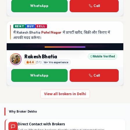
WhatsApp
Call
RENT
BUY
SELL
मैं
Rakesh Bhatia
Patel Nagar
में प्रापर्टी खरीद, बिक्री और किराए में
आपकी मदद
करूँगा।
Play video
YouTube
Rakesh Bhatia
Mobile Verified
4.4
(
51
)
16+ Yrs experience
Rakesh Bhatia
WhatsApp
Call
View all brokers in Delhi
Why Broker Dekho
Direct Contact with Brokers
Call or WhatsApp brokers directly without intermediaries.