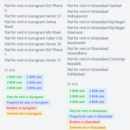
Flat for rent in
Gurugram
DLF Phase
Flat for rent in
Ghaziabad
Vaishali
4
Flat for rent in
Ghaziabad
Flat for rent in
Gurugram
Sector 57
Indirapuram
Flat for rent in
Gurugram
Sohna
Flat for rent in
Ghaziabad
Raj Nagar
Road
Flat for rent in
Ghaziabad
Raj Nagar
Flat for rent in
Gurugram
MG Road
Extension
Flat for rent in
Gurugram
Cyber City
Flat for rent in
Ghaziabad
Kaushambi
Flat for rent in
Gurugram
Sector 29
Flat for rent in
Ghaziabad
Flat for rent in
Gurugram
DLF Phase
Vasundhara
1
Flat for rent in
Ghaziabad
Crossings
Flat for rent in
Gurugram
Sector 31
Republik
Flat for rent in
Ghaziabad
BY BHK
Sahibabad
2
BHK rent
2
BHK sale
3
BHK rent
3
BHK sale
BY BHK
4
BHK rent
4
BHK sale
2
BHK rent
2
BHK sale
3
BHK rent
3
BHK sale
Flats for rent in
Gurugram
4
BHK rent
4
BHK sale
Property for sale in
Gurugram
Brokers in
Gurugram
Flats for rent in
Ghaziabad
Commercial in
Gurugram
Property for sale in
Ghaziabad
Brokers in
Ghaziabad
Commercial in
Ghaziabad