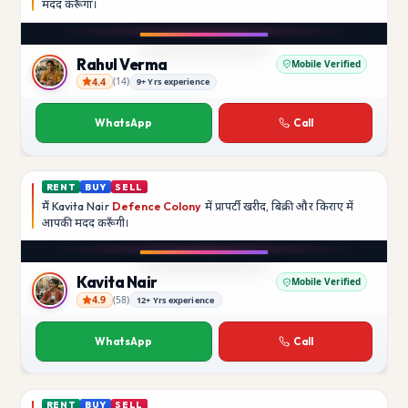
मदद
करूँगा।
Play video
Instagram
Rahul Verma
Mobile Verified
4.4
(
14
)
9+ Yrs experience
Rahul Verma
WhatsApp
Call
RENT
BUY
SELL
मैं
Kavita Nair
Defence Colony
में प्रापर्टी खरीद, बिक्री और किराए में
आपकी मदद
करूँगी।
Play video
YouTube
Kavita Nair
Mobile Verified
4.9
(
58
)
12+ Yrs experience
Kavita Nair
WhatsApp
Call
RENT
BUY
SELL