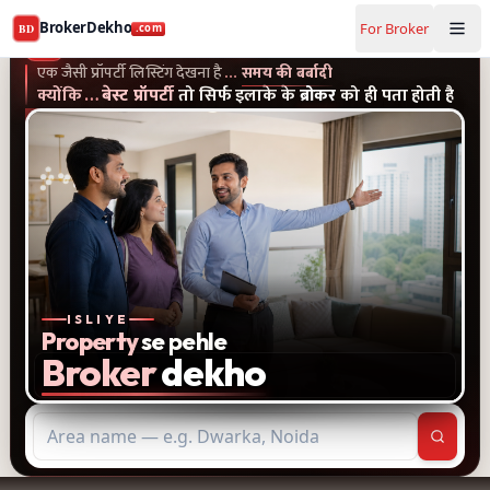
Buy and rent property in Faridabad — mobile-verified bro
BrokerDekho
For Broker
BD
.com
एक जैसी प्रॉपर्टी लिस्टिंग और पुराने विज्ञापन देखना है...समय की बर्बादी
क्यों
BrokerDekho
.com
एक जैसी प्रॉपर्टी लिस्टिंग देखना है
…
समय की बर्बादी
क्योंकि
…
बेस्ट प्रॉपर्टी
तो सिर्फ इलाके के
ब्रोकर
को ही पता होती है
ISLIYE
Property
se pehle
Broker
dekho