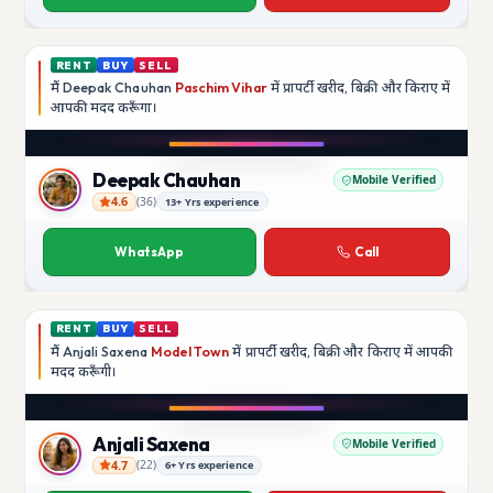
RENT
BUY
SELL
मैं
Deepak Chauhan
Paschim Vihar
में प्रापर्टी खरीद, बिक्री और किराए में
आपकी मदद
करूँगा।
Play video
Instagram
Deepak Chauhan
Mobile Verified
4.6
(
36
)
13+ Yrs experience
Deepak Chauhan
WhatsApp
Call
RENT
BUY
SELL
मैं
Anjali Saxena
Model Town
में प्रापर्टी खरीद, बिक्री और किराए में आपकी
मदद
करूँगी।
Play video
YouTube
Anjali Saxena
Mobile Verified
4.7
(
22
)
6+ Yrs experience
Anjali Saxena