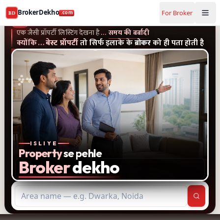
Buy and rent property in Delhi — mobile-verified brokers 
BrokerDekho
For Broker
BD
.com
एक जैसी प्रॉपर्टी लिस्टिंग और पुराने विज्ञापन देखना है...समय की बर्बादी
क्यों
BrokerDekho
.com
एक जैसी प्रॉपर्टी लिस्टिंग देखना है
…
समय की बर्बादी
क्योंकि
…
बेस्ट प्रॉपर्टी
तो सिर्फ इलाके के
ब्रोकर
को ही पता होती है
ISLIYE
Property
se pehle
Broker
dekho