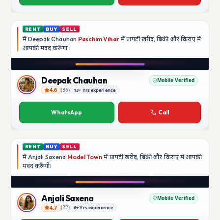
RENT
BUY
SELL
मैं
Deepak Chauhan
Paschim Vihar
में प्रापर्टी खरीद, बिक्री और किराए में
आपकी मदद
करूँगा।
Play video
Instagram
Deepak Chauhan
Mobile Verified
4.6
(
36
)
13+ Yrs experience
Deepak Chauhan
WhatsApp
Call
RENT
BUY
SELL
मैं
Anjali Saxena
Model Town
में प्रापर्टी खरीद, बिक्री और किराए में आपकी
मदद
करूँगी।
Play video
YouTube
Anjali Saxena
Mobile Verified
4.7
(
22
)
6+ Yrs experience
Anjali Saxena