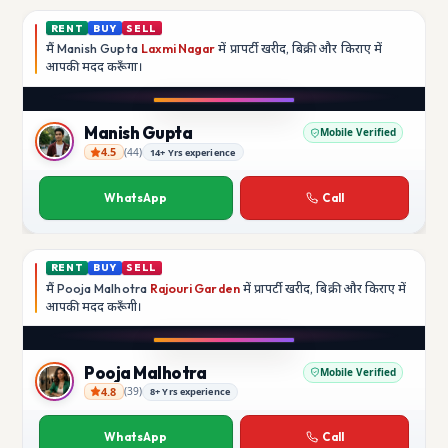
RENT
BUY
SELL
मैं
Manish Gupta
Laxmi Nagar
में प्रापर्टी खरीद, बिक्री और किराए में
आपकी मदद
करूँगा।
Play video
YouTube
Manish Gupta
Mobile Verified
4.5
(
44
)
14+ Yrs experience
Manish Gupta
WhatsApp
Call
RENT
BUY
SELL
मैं
Pooja Malhotra
Rajouri Garden
में प्रापर्टी खरीद, बिक्री और किराए में
आपकी मदद
करूँगी।
Play video
YouTube
Pooja Malhotra
Mobile Verified
4.8
(
39
)
8+ Yrs experience
Pooja Malhotra
WhatsApp
Call