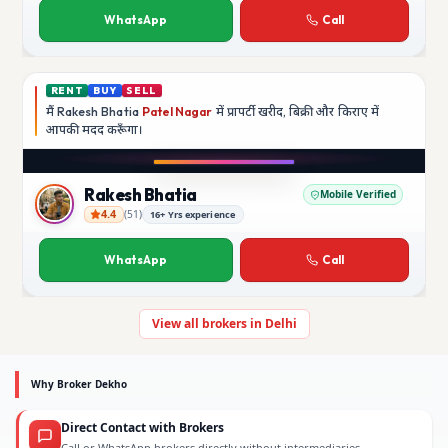
WhatsApp
Call
RENT
BUY
SELL
मैं
Rakesh Bhatia
Patel Nagar
में प्रापर्टी खरीद, बिक्री और किराए में
आपकी मदद
करूँगा।
Play video
YouTube
Rakesh Bhatia
Mobile Verified
4.4
(
51
)
16+ Yrs experience
Rakesh Bhatia
WhatsApp
Call
View all brokers in Delhi
Why Broker Dekho
Direct Contact with Brokers
Call or WhatsApp brokers directly without intermediaries.