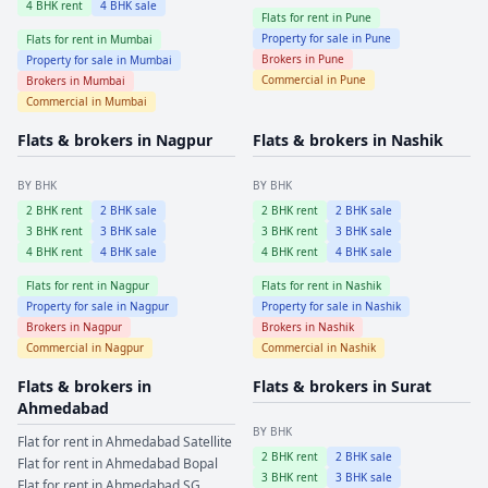
4
BHK rent
4
BHK sale
Flats for rent in
Pune
Property for sale in
Pune
Flats for rent in
Mumbai
Brokers in
Pune
Property for sale in
Mumbai
Commercial in
Pune
Brokers in
Mumbai
Commercial in
Mumbai
Flats & brokers in
Nagpur
Flats & brokers in
Nashik
BY BHK
BY BHK
2
BHK rent
2
BHK sale
2
BHK rent
2
BHK sale
3
BHK rent
3
BHK sale
3
BHK rent
3
BHK sale
4
BHK rent
4
BHK sale
4
BHK rent
4
BHK sale
Flats for rent in
Nagpur
Flats for rent in
Nashik
Property for sale in
Nagpur
Property for sale in
Nashik
Brokers in
Nagpur
Brokers in
Nashik
Commercial in
Nagpur
Commercial in
Nashik
Flats & brokers in
Flats & brokers in
Surat
Ahmedabad
BY BHK
Flat for rent in
Ahmedabad
Satellite
2
BHK rent
2
BHK sale
Flat for rent in
Ahmedabad
Bopal
3
BHK rent
3
BHK sale
Flat for rent in
Ahmedabad
SG