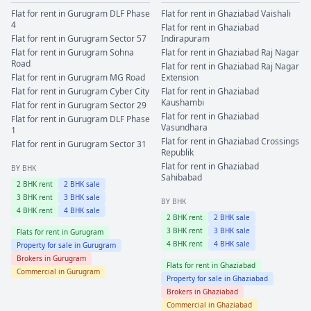
Flat for rent in
Gurugram
DLF Phase
Flat for rent in
Ghaziabad
Vaishali
4
Flat for rent in
Ghaziabad
Flat for rent in
Gurugram
Sector 57
Indirapuram
Flat for rent in
Gurugram
Sohna
Flat for rent in
Ghaziabad
Raj Nagar
Road
Flat for rent in
Ghaziabad
Raj Nagar
Flat for rent in
Gurugram
MG Road
Extension
Flat for rent in
Gurugram
Cyber City
Flat for rent in
Ghaziabad
Kaushambi
Flat for rent in
Gurugram
Sector 29
Flat for rent in
Ghaziabad
Flat for rent in
Gurugram
DLF Phase
Vasundhara
1
Flat for rent in
Ghaziabad
Crossings
Flat for rent in
Gurugram
Sector 31
Republik
Flat for rent in
Ghaziabad
BY BHK
Sahibabad
2
BHK rent
2
BHK sale
3
BHK rent
3
BHK sale
BY BHK
4
BHK rent
4
BHK sale
2
BHK rent
2
BHK sale
3
BHK rent
3
BHK sale
Flats for rent in
Gurugram
4
BHK rent
4
BHK sale
Property for sale in
Gurugram
Brokers in
Gurugram
Flats for rent in
Ghaziabad
Commercial in
Gurugram
Property for sale in
Ghaziabad
Brokers in
Ghaziabad
Commercial in
Ghaziabad