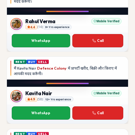
मदद
करूँगा।
Play video
Instagram
Rahul Verma
Mobile Verified
4.4
(
14
)
9+ Yrs experience
Rahul Verma
WhatsApp
Call
RENT
BUY
SELL
मैं
Kavita Nair
Defence Colony
में प्रापर्टी खरीद, बिक्री और किराए में
आपकी मदद
करूँगी।
Play video
YouTube
Kavita Nair
Mobile Verified
4.9
(
58
)
12+ Yrs experience
Kavita Nair
WhatsApp
Call
RENT
BUY
SELL