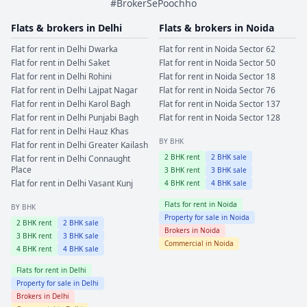
#BrokerSePoochho
Flats & brokers in
Delhi
Flats & brokers in
Noida
Flat for rent in
Delhi
Dwarka
Flat for rent in
Noida
Sector 62
Flat for rent in
Delhi
Saket
Flat for rent in
Noida
Sector 50
Flat for rent in
Delhi
Rohini
Flat for rent in
Noida
Sector 18
Flat for rent in
Delhi
Lajpat Nagar
Flat for rent in
Noida
Sector 76
Flat for rent in
Delhi
Karol Bagh
Flat for rent in
Noida
Sector 137
Flat for rent in
Delhi
Punjabi Bagh
Flat for rent in
Noida
Sector 128
Flat for rent in
Delhi
Hauz Khas
BY BHK
Flat for rent in
Delhi
Greater Kailash
2
BHK rent
2
BHK sale
Flat for rent in
Delhi
Connaught
Place
3
BHK rent
3
BHK sale
Flat for rent in
Delhi
Vasant Kunj
4
BHK rent
4
BHK sale
Flats for rent in
Noida
BY BHK
Property for sale in
Noida
2
BHK rent
2
BHK sale
Brokers in
Noida
3
BHK rent
3
BHK sale
Commercial in
Noida
4
BHK rent
4
BHK sale
Flats for rent in
Delhi
Property for sale in
Delhi
Brokers in
Delhi