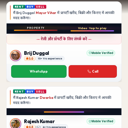
RENT
BUY
SELL
मैं
Brij Duggal
Mayur Vihar
में प्रापर्टी खरीद, बिक्री और किराए में आपकी
मदद
करूँगा।
Play video
PROPERTY
Video · tap to play
बिक्री
Instagram
ऐसी और प्रॉपर्टी के लिए संपर्क करें
3 BHK
फ़्लैट
Brij Duggal
Mobile Verified
5.0
15+ Yrs experience
Brij Duggal
Mayur Vihar
SFS Flats में उपलब्ध
WhatsApp
Call
₹1.5 Crore
RENT
BUY
SELL
मैं
Rajesh Kumar
Dwarka
में प्रापर्टी खरीद, बिक्री और किराए में आपकी
मदद
करूँगा।
Play video
Instagram
Rajesh Kumar
Mobile Verified
4.8
(
42
)
6+ Yrs experience