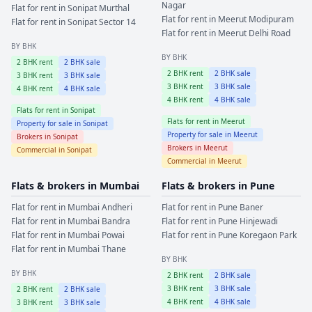
Nagar
Flat for rent in
Sonipat
Murthal
Flat for rent in
Meerut
Modipuram
Flat for rent in
Sonipat
Sector 14
Flat for rent in
Meerut
Delhi Road
BY BHK
BY BHK
2
BHK rent
2
BHK sale
2
BHK rent
2
BHK sale
3
BHK rent
3
BHK sale
3
BHK rent
3
BHK sale
4
BHK rent
4
BHK sale
4
BHK rent
4
BHK sale
Flats for rent in
Sonipat
Flats for rent in
Meerut
Property for sale in
Sonipat
Property for sale in
Meerut
Brokers in
Sonipat
Brokers in
Meerut
Commercial in
Sonipat
Commercial in
Meerut
Flats & brokers in
Mumbai
Flats & brokers in
Pune
Flat for rent in
Mumbai
Andheri
Flat for rent in
Pune
Baner
Flat for rent in
Mumbai
Bandra
Flat for rent in
Pune
Hinjewadi
Flat for rent in
Mumbai
Powai
Flat for rent in
Pune
Koregaon Park
Flat for rent in
Mumbai
Thane
BY BHK
BY BHK
2
BHK rent
2
BHK sale
3
BHK rent
3
BHK sale
2
BHK rent
2
BHK sale
4
BHK rent
4
BHK sale
3
BHK rent
3
BHK sale