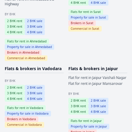
4
BHK rent
4
BHK sale
Highway
Flats for rent in
Surat
BY BHK
Property for sale in
Surat
2
BHK rent
2
BHK sale
Brokers in
Surat
3
BHK rent
3
BHK sale
Commercial in
Surat
4
BHK rent
4
BHK sale
Flats for rent in
Ahmedabad
Property for sale in
Ahmedabad
Brokers in
Ahmedabad
Commercial in
Ahmedabad
Flats & brokers in
Vadodara
Flats & brokers in
Jaipur
Flat for rent in
Jaipur
Vaishali Nagar
BY BHK
Flat for rent in
Jaipur
Mansarovar
2
BHK rent
2
BHK sale
3
BHK rent
3
BHK sale
BY BHK
4
BHK rent
4
BHK sale
2
BHK rent
2
BHK sale
3
BHK rent
3
BHK sale
Flats for rent in
Vadodara
4
BHK rent
4
BHK sale
Property for sale in
Vadodara
Brokers in
Vadodara
Flats for rent in
Jaipur
Commercial in
Vadodara
Property for sale in
Jaipur
Brokers in
Jaipur