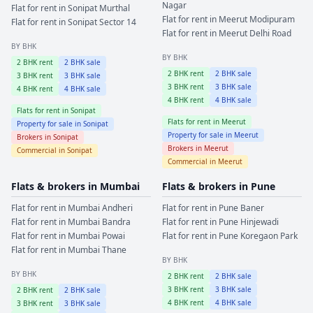
Nagar
Flat for rent in
Sonipat
Murthal
Flat for rent in
Meerut
Modipuram
Flat for rent in
Sonipat
Sector 14
Flat for rent in
Meerut
Delhi Road
BY BHK
BY BHK
2
BHK rent
2
BHK sale
2
BHK rent
2
BHK sale
3
BHK rent
3
BHK sale
3
BHK rent
3
BHK sale
4
BHK rent
4
BHK sale
4
BHK rent
4
BHK sale
Flats for rent in
Sonipat
Flats for rent in
Meerut
Property for sale in
Sonipat
Property for sale in
Meerut
Brokers in
Sonipat
Brokers in
Meerut
Commercial in
Sonipat
Commercial in
Meerut
Flats & brokers in
Mumbai
Flats & brokers in
Pune
Flat for rent in
Mumbai
Andheri
Flat for rent in
Pune
Baner
Flat for rent in
Mumbai
Bandra
Flat for rent in
Pune
Hinjewadi
Flat for rent in
Mumbai
Powai
Flat for rent in
Pune
Koregaon Park
Flat for rent in
Mumbai
Thane
BY BHK
BY BHK
2
BHK rent
2
BHK sale
3
BHK rent
3
BHK sale
2
BHK rent
2
BHK sale
4
BHK rent
4
BHK sale
3
BHK rent
3
BHK sale