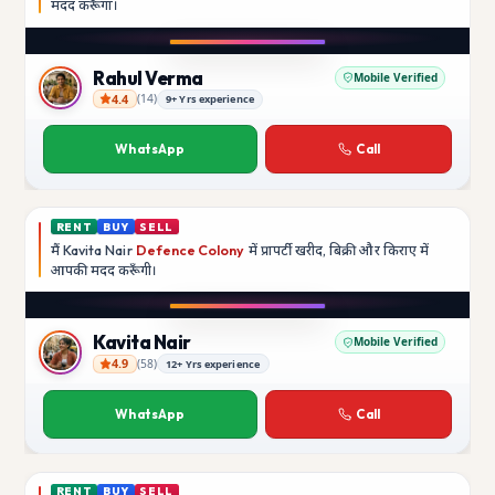
मदद
करूँगा।
Play video
Instagram
Rahul Verma
Mobile Verified
4.4
(
14
)
9+ Yrs experience
Rahul Verma
WhatsApp
Call
RENT
BUY
SELL
मैं
Kavita Nair
Defence Colony
में प्रापर्टी खरीद, बिक्री और किराए में
आपकी मदद
करूँगी।
Play video
YouTube
Kavita Nair
Mobile Verified
4.9
(
58
)
12+ Yrs experience
Kavita Nair
WhatsApp
Call
RENT
BUY
SELL