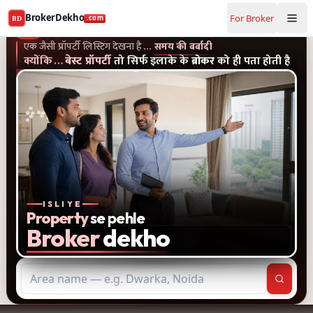
Buy and rent property in Delhi — mobile-verified brokers 
BrokerDekho
For Broker
BD
.com
एक जैसी प्रॉपर्टी लिस्टिंग और पुराने विज्ञापन देखना है...समय की बर्बादी
क्यों
BrokerDekho
.com
एक जैसी प्रॉपर्टी लिस्टिंग देखना है
…
समय की बर्बादी
क्योंकि
…
बेस्ट प्रॉपर्टी
तो सिर्फ इलाके के
ब्रोकर
को ही पता होती है
ISLIYE
Property
se pehle
Broker
dekho