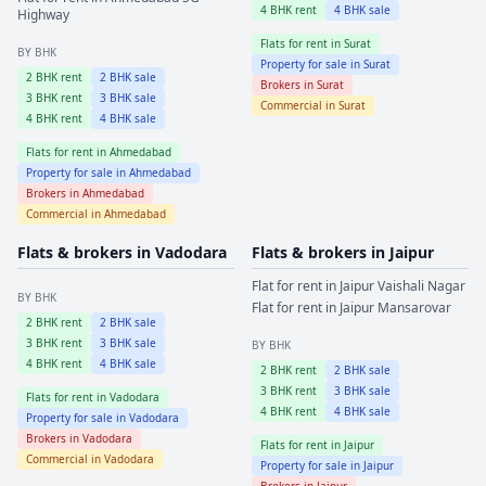
4
BHK rent
4
BHK sale
Highway
Flats for rent in
Surat
BY BHK
Property for sale in
Surat
2
BHK rent
2
BHK sale
Brokers in
Surat
3
BHK rent
3
BHK sale
Commercial in
Surat
4
BHK rent
4
BHK sale
Flats for rent in
Ahmedabad
Property for sale in
Ahmedabad
Brokers in
Ahmedabad
Commercial in
Ahmedabad
Flats & brokers in
Vadodara
Flats & brokers in
Jaipur
Flat for rent in
Jaipur
Vaishali Nagar
BY BHK
Flat for rent in
Jaipur
Mansarovar
2
BHK rent
2
BHK sale
3
BHK rent
3
BHK sale
BY BHK
4
BHK rent
4
BHK sale
2
BHK rent
2
BHK sale
3
BHK rent
3
BHK sale
Flats for rent in
Vadodara
4
BHK rent
4
BHK sale
Property for sale in
Vadodara
Brokers in
Vadodara
Flats for rent in
Jaipur
Commercial in
Vadodara
Property for sale in
Jaipur
Brokers in
Jaipur