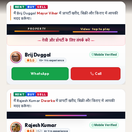
RENT
BUY
SELL
मैं
Brij Duggal
Mayur Vihar
में प्रापर्टी खरीद, बिक्री और किराए में आपकी
मदद
करूँगा।
Play video
PROPERTY
Video · tap to play
बिक्री
Instagram
ऐसी और प्रॉपर्टी के लिए संपर्क करें
3 BHK
फ़्लैट
Brij Duggal
Mobile Verified
5.0
15+ Yrs experience
Brij Duggal
Mayur Vihar
SFS Flats में उपलब्ध
WhatsApp
Call
₹1.5 Crore
RENT
BUY
SELL
मैं
Rajesh Kumar
Dwarka
में प्रापर्टी खरीद, बिक्री और किराए में आपकी
मदद
करूँगा।
Play video
Instagram
Rajesh Kumar
Mobile Verified
4.8
(
42
)
6+ Yrs experience