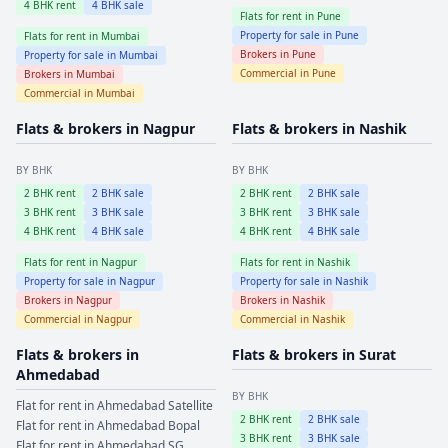
4
BHK rent
4
BHK sale
Flats for rent in
Pune
Property for sale in
Pune
Flats for rent in
Mumbai
Brokers in
Pune
Property for sale in
Mumbai
Commercial in
Pune
Brokers in
Mumbai
Commercial in
Mumbai
Flats & brokers in
Nagpur
Flats & brokers in
Nashik
BY BHK
BY BHK
2
BHK rent
2
BHK sale
2
BHK rent
2
BHK sale
3
BHK rent
3
BHK sale
3
BHK rent
3
BHK sale
4
BHK rent
4
BHK sale
4
BHK rent
4
BHK sale
Flats for rent in
Nagpur
Flats for rent in
Nashik
Property for sale in
Nagpur
Property for sale in
Nashik
Brokers in
Nagpur
Brokers in
Nashik
Commercial in
Nagpur
Commercial in
Nashik
Flats & brokers in
Flats & brokers in
Surat
Ahmedabad
BY BHK
Flat for rent in
Ahmedabad
Satellite
2
BHK rent
2
BHK sale
Flat for rent in
Ahmedabad
Bopal
3
BHK rent
3
BHK sale
Flat for rent in
Ahmedabad
SG