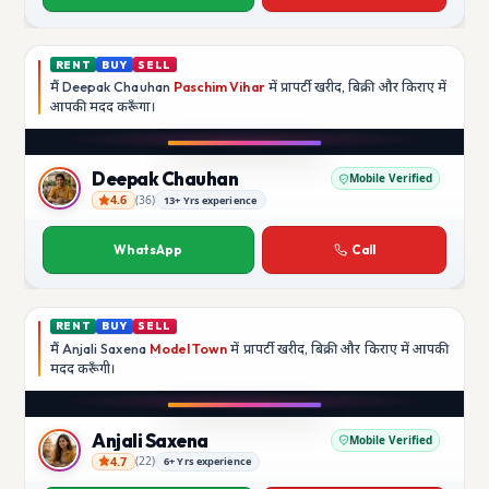
RENT
BUY
SELL
मैं
Deepak Chauhan
Paschim Vihar
में प्रापर्टी खरीद, बिक्री और किराए में
आपकी मदद
करूँगा।
Play video
Instagram
Deepak Chauhan
Mobile Verified
4.6
(
36
)
13+ Yrs experience
Deepak Chauhan
WhatsApp
Call
RENT
BUY
SELL
मैं
Anjali Saxena
Model Town
में प्रापर्टी खरीद, बिक्री और किराए में आपकी
मदद
करूँगी।
Play video
YouTube
Anjali Saxena
Mobile Verified
4.7
(
22
)
6+ Yrs experience
Anjali Saxena