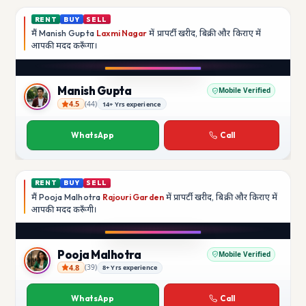
RENT
BUY
SELL
मैं
Manish Gupta
Laxmi Nagar
में प्रापर्टी खरीद, बिक्री और किराए में
आपकी मदद
करूँगा।
Play video
YouTube
Manish Gupta
Mobile Verified
4.5
(
44
)
14+ Yrs experience
Manish Gupta
WhatsApp
Call
RENT
BUY
SELL
मैं
Pooja Malhotra
Rajouri Garden
में प्रापर्टी खरीद, बिक्री और किराए में
आपकी मदद
करूँगी।
Play video
YouTube
Pooja Malhotra
Mobile Verified
4.8
(
39
)
8+ Yrs experience
Pooja Malhotra
WhatsApp
Call