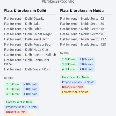
#BrokerSePoochho
Flats & brokers in
Delhi
Flats & brokers in
Noida
Flat for rent in
Delhi
Dwarka
Flat for rent in
Noida
Sector 62
Flat for rent in
Delhi
Saket
Flat for rent in
Noida
Sector 50
Flat for rent in
Delhi
Rohini
Flat for rent in
Noida
Sector 18
Flat for rent in
Delhi
Lajpat Nagar
Flat for rent in
Noida
Sector 76
Flat for rent in
Delhi
Karol Bagh
Flat for rent in
Noida
Sector 137
Flat for rent in
Delhi
Punjabi Bagh
Flat for rent in
Noida
Sector 128
Flat for rent in
Delhi
Hauz Khas
BY BHK
Flat for rent in
Delhi
Greater Kailash
2
BHK rent
2
BHK sale
Flat for rent in
Delhi
Connaught
Place
3
BHK rent
3
BHK sale
Flat for rent in
Delhi
Vasant Kunj
4
BHK rent
4
BHK sale
Flats for rent in
Noida
BY BHK
Property for sale in
Noida
2
BHK rent
2
BHK sale
Brokers in
Noida
3
BHK rent
3
BHK sale
Commercial in
Noida
4
BHK rent
4
BHK sale
Flats for rent in
Delhi
Property for sale in
Delhi
Brokers in
Delhi