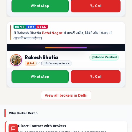
WhatsApp
Call
RENT
BUY
SELL
मैं
Rakesh Bhatia
Patel Nagar
में प्रापर्टी खरीद, बिक्री और किराए में
आपकी मदद
करूँगा।
Play video
YouTube
Rakesh Bhatia
Mobile Verified
4.4
(
51
)
16+ Yrs experience
Rakesh Bhatia
WhatsApp
Call
View all brokers in Delhi
Why Broker Dekho
Direct Contact with Brokers
Call or WhatsApp brokers directly without intermediaries.