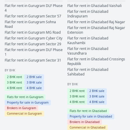
Flat for rent in
Gurugram
DLF Phase
Flat for rent in
Ghaziabad
Vaishali
4
Flat for rent in
Ghaziabad
Flat for rent in
Gurugram
Sector 57
Indirapuram
Flat for rent in
Gurugram
Sohna
Flat for rent in
Ghaziabad
Raj Nagar
Road
Flat for rent in
Ghaziabad
Raj Nagar
Flat for rent in
Gurugram
MG Road
Extension
Flat for rent in
Gurugram
Cyber City
Flat for rent in
Ghaziabad
Kaushambi
Flat for rent in
Gurugram
Sector 29
Flat for rent in
Ghaziabad
Flat for rent in
Gurugram
DLF Phase
Vasundhara
1
Flat for rent in
Ghaziabad
Crossings
Flat for rent in
Gurugram
Sector 31
Republik
Flat for rent in
Ghaziabad
BY BHK
Sahibabad
2
BHK rent
2
BHK sale
3
BHK rent
3
BHK sale
BY BHK
4
BHK rent
4
BHK sale
2
BHK rent
2
BHK sale
3
BHK rent
3
BHK sale
Flats for rent in
Gurugram
4
BHK rent
4
BHK sale
Property for sale in
Gurugram
Brokers in
Gurugram
Flats for rent in
Ghaziabad
Commercial in
Gurugram
Property for sale in
Ghaziabad
Brokers in
Ghaziabad
Commercial in
Ghaziabad