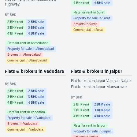
4
BHK rent
4
BHK sale
Highway
Flats for rent in
Surat
BY BHK
Property for sale in
Surat
2
BHK rent
2
BHK sale
Brokers in
Surat
3
BHK rent
3
BHK sale
Commercial in
Surat
4
BHK rent
4
BHK sale
Flats for rent in
Ahmedabad
Property for sale in
Ahmedabad
Brokers in
Ahmedabad
Commercial in
Ahmedabad
Flats & brokers in
Vadodara
Flats & brokers in
Jaipur
Flat for rent in
Jaipur
Vaishali Nagar
BY BHK
Flat for rent in
Jaipur
Mansarovar
2
BHK rent
2
BHK sale
3
BHK rent
3
BHK sale
BY BHK
4
BHK rent
4
BHK sale
2
BHK rent
2
BHK sale
3
BHK rent
3
BHK sale
Flats for rent in
Vadodara
4
BHK rent
4
BHK sale
Property for sale in
Vadodara
Brokers in
Vadodara
Flats for rent in
Jaipur
Commercial in
Vadodara
Property for sale in
Jaipur
Brokers in
Jaipur