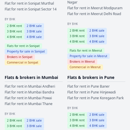
Nagar
Flat for rent in
Sonipat
Murthal
Flat for rent in
Meerut
Modipuram
Flat for rent in
Sonipat
Sector 14
Flat for rent in
Meerut
Delhi Road
BY BHK
BY BHK
2
BHK rent
2
BHK sale
2
BHK rent
2
BHK sale
3
BHK rent
3
BHK sale
3
BHK rent
3
BHK sale
4
BHK rent
4
BHK sale
4
BHK rent
4
BHK sale
Flats for rent in
Sonipat
Flats for rent in
Meerut
Property for sale in
Sonipat
Property for sale in
Meerut
Brokers in
Sonipat
Brokers in
Meerut
Commercial in
Sonipat
Commercial in
Meerut
Flats & brokers in
Mumbai
Flats & brokers in
Pune
Flat for rent in
Mumbai
Andheri
Flat for rent in
Pune
Baner
Flat for rent in
Mumbai
Bandra
Flat for rent in
Pune
Hinjewadi
Flat for rent in
Mumbai
Powai
Flat for rent in
Pune
Koregaon Park
Flat for rent in
Mumbai
Thane
BY BHK
BY BHK
2
BHK rent
2
BHK sale
3
BHK rent
3
BHK sale
2
BHK rent
2
BHK sale
4
BHK rent
4
BHK sale
3
BHK rent
3
BHK sale