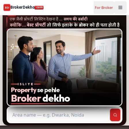
Buy and rent property in Delhi — mobile-verified brokers 
BrokerDekho
For Broker
BD
.com
एक जैसी प्रॉपर्टी लिस्टिंग और पुराने विज्ञापन देखना है...समय की बर्बादी
क्यों
BrokerDekho
.com
एक जैसी प्रॉपर्टी लिस्टिंग देखना है
…
समय की बर्बादी
क्योंकि
…
बेस्ट प्रॉपर्टी
तो सिर्फ इलाके के
ब्रोकर
को ही पता होती है
ISLIYE
Property
se pehle
Broker
dekho