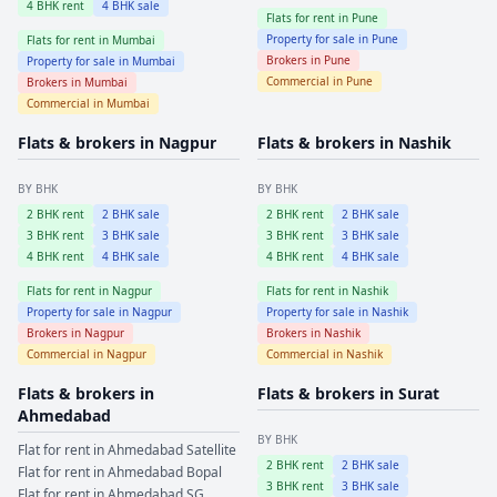
4
BHK rent
4
BHK sale
Flats for rent in
Pune
Property for sale in
Pune
Flats for rent in
Mumbai
Brokers in
Pune
Property for sale in
Mumbai
Commercial in
Pune
Brokers in
Mumbai
Commercial in
Mumbai
Flats & brokers in
Nagpur
Flats & brokers in
Nashik
BY BHK
BY BHK
2
BHK rent
2
BHK sale
2
BHK rent
2
BHK sale
3
BHK rent
3
BHK sale
3
BHK rent
3
BHK sale
4
BHK rent
4
BHK sale
4
BHK rent
4
BHK sale
Flats for rent in
Nagpur
Flats for rent in
Nashik
Property for sale in
Nagpur
Property for sale in
Nashik
Brokers in
Nagpur
Brokers in
Nashik
Commercial in
Nagpur
Commercial in
Nashik
Flats & brokers in
Flats & brokers in
Surat
Ahmedabad
BY BHK
Flat for rent in
Ahmedabad
Satellite
2
BHK rent
2
BHK sale
Flat for rent in
Ahmedabad
Bopal
3
BHK rent
3
BHK sale
Flat for rent in
Ahmedabad
SG