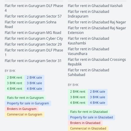
Flat for rent in
Gurugram
DLF Phase
Flat for rent in
Ghaziabad
Vaishali
4
Flat for rent in
Ghaziabad
Flat for rent in
Gurugram
Sector 57
Indirapuram
Flat for rent in
Gurugram
Sohna
Flat for rent in
Ghaziabad
Raj Nagar
Road
Flat for rent in
Ghaziabad
Raj Nagar
Flat for rent in
Gurugram
MG Road
Extension
Flat for rent in
Gurugram
Cyber City
Flat for rent in
Ghaziabad
Kaushambi
Flat for rent in
Gurugram
Sector 29
Flat for rent in
Ghaziabad
Flat for rent in
Gurugram
DLF Phase
Vasundhara
1
Flat for rent in
Ghaziabad
Crossings
Flat for rent in
Gurugram
Sector 31
Republik
Flat for rent in
Ghaziabad
BY BHK
Sahibabad
2
BHK rent
2
BHK sale
3
BHK rent
3
BHK sale
BY BHK
4
BHK rent
4
BHK sale
2
BHK rent
2
BHK sale
3
BHK rent
3
BHK sale
Flats for rent in
Gurugram
4
BHK rent
4
BHK sale
Property for sale in
Gurugram
Brokers in
Gurugram
Flats for rent in
Ghaziabad
Commercial in
Gurugram
Property for sale in
Ghaziabad
Brokers in
Ghaziabad
Commercial in
Ghaziabad