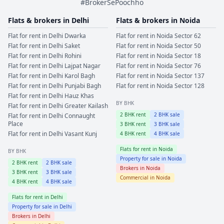
#BrokerSePoochho
Flats & brokers in
Delhi
Flats & brokers in
Noida
Flat for rent in
Delhi
Dwarka
Flat for rent in
Noida
Sector 62
Flat for rent in
Delhi
Saket
Flat for rent in
Noida
Sector 50
Flat for rent in
Delhi
Rohini
Flat for rent in
Noida
Sector 18
Flat for rent in
Delhi
Lajpat Nagar
Flat for rent in
Noida
Sector 76
Flat for rent in
Delhi
Karol Bagh
Flat for rent in
Noida
Sector 137
Flat for rent in
Delhi
Punjabi Bagh
Flat for rent in
Noida
Sector 128
Flat for rent in
Delhi
Hauz Khas
BY BHK
Flat for rent in
Delhi
Greater Kailash
2
BHK rent
2
BHK sale
Flat for rent in
Delhi
Connaught
Place
3
BHK rent
3
BHK sale
Flat for rent in
Delhi
Vasant Kunj
4
BHK rent
4
BHK sale
Flats for rent in
Noida
BY BHK
Property for sale in
Noida
2
BHK rent
2
BHK sale
Brokers in
Noida
3
BHK rent
3
BHK sale
Commercial in
Noida
4
BHK rent
4
BHK sale
Flats for rent in
Delhi
Property for sale in
Delhi
Brokers in
Delhi