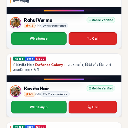
मदद
करूँगा।
Play video
Instagram
Rahul Verma
Mobile Verified
4.4
(
14
)
9+ Yrs experience
Rahul Verma
WhatsApp
Call
RENT
BUY
SELL
मैं
Kavita Nair
Defence Colony
में प्रापर्टी खरीद, बिक्री और किराए में
आपकी मदद
करूँगी।
Play video
YouTube
Kavita Nair
Mobile Verified
4.9
(
58
)
12+ Yrs experience
Kavita Nair
WhatsApp
Call
RENT
BUY
SELL