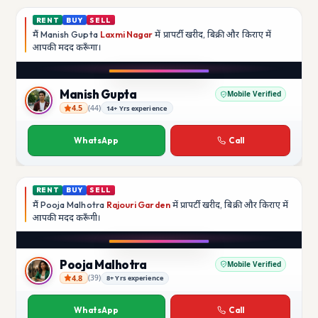
RENT
BUY
SELL
मैं
Manish Gupta
Laxmi Nagar
में प्रापर्टी खरीद, बिक्री और किराए में
आपकी मदद
करूँगा।
Play video
YouTube
Manish Gupta
Mobile Verified
4.5
(
44
)
14+ Yrs experience
Manish Gupta
WhatsApp
Call
RENT
BUY
SELL
मैं
Pooja Malhotra
Rajouri Garden
में प्रापर्टी खरीद, बिक्री और किराए में
आपकी मदद
करूँगी।
Play video
YouTube
Pooja Malhotra
Mobile Verified
4.8
(
39
)
8+ Yrs experience
Pooja Malhotra
WhatsApp
Call