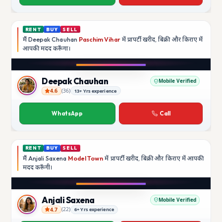
RENT
BUY
SELL
मैं
Deepak Chauhan
Paschim Vihar
में प्रापर्टी खरीद, बिक्री और किराए में
आपकी मदद
करूँगा।
Play video
Instagram
Deepak Chauhan
Mobile Verified
4.6
(
36
)
13+ Yrs experience
Deepak Chauhan
WhatsApp
Call
RENT
BUY
SELL
मैं
Anjali Saxena
Model Town
में प्रापर्टी खरीद, बिक्री और किराए में आपकी
मदद
करूँगी।
Play video
YouTube
Anjali Saxena
Mobile Verified
4.7
(
22
)
6+ Yrs experience
Anjali Saxena