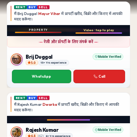
RENT
BUY
SELL
मैं
Brij Duggal
Mayur Vihar
में प्रापर्टी खरीद, बिक्री और किराए में आपकी
मदद
करूँगा।
Play video
PROPERTY
Video · tap to play
बिक्री
Instagram
ऐसी और प्रॉपर्टी के लिए संपर्क करें
3 BHK
फ़्लैट
Brij Duggal
Mobile Verified
5.0
15+ Yrs experience
Brij Duggal
Mayur Vihar
SFS Flats में उपलब्ध
WhatsApp
Call
₹1.5 Crore
RENT
BUY
SELL
मैं
Rajesh Kumar
Dwarka
में प्रापर्टी खरीद, बिक्री और किराए में आपकी
मदद
करूँगा।
Play video
Instagram
Rajesh Kumar
Mobile Verified
4.8
(
42
)
6+ Yrs experience