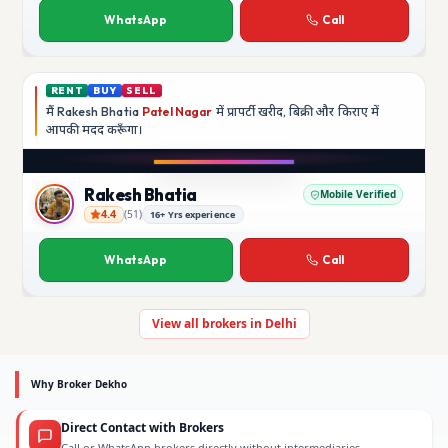
WhatsApp
Call
RENT
BUY
SELL
मैं
Rakesh Bhatia
Patel Nagar
में प्रापर्टी खरीद, बिक्री और किराए में
आपकी मदद
करूँगा।
Play video
YouTube
Rakesh Bhatia
Mobile Verified
4.4
(
51
)
16+ Yrs experience
Rakesh Bhatia
WhatsApp
Call
View all brokers in Delhi
Why Broker Dekho
Direct Contact with Brokers
Call or WhatsApp brokers directly without intermediaries.