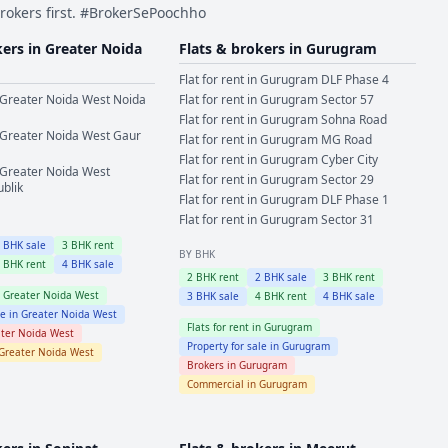
rokers first. #BrokerSePoochho
kers in
Greater Noida
Flats & brokers in
Gurugram
Flat for rent in
Gurugram
DLF Phase 4
Greater Noida West
Noida
Flat for rent in
Gurugram
Sector 57
Flat for rent in
Gurugram
Sohna Road
Greater Noida West
Gaur
Flat for rent in
Gurugram
MG Road
Flat for rent in
Gurugram
Cyber City
Greater Noida West
Flat for rent in
Gurugram
Sector 29
ublik
Flat for rent in
Gurugram
DLF Phase 1
Flat for rent in
Gurugram
Sector 31
2
BHK sale
3
BHK rent
BY BHK
4
BHK rent
4
BHK sale
2
BHK rent
2
BHK sale
3
BHK rent
n
Greater Noida West
3
BHK sale
4
BHK rent
4
BHK sale
le in
Greater Noida West
Flats for rent in
Gurugram
ter Noida West
Property for sale in
Gurugram
Greater Noida West
Brokers in
Gurugram
Commercial in
Gurugram