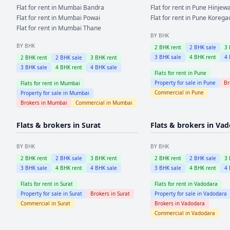
Flat for rent in
Mumbai
Bandra
Flat for rent in
Pune
Hinjewa
Flat for rent in
Mumbai
Powai
Flat for rent in
Pune
Korega
Flat for rent in
Mumbai
Thane
BY BHK
BY BHK
2
BHK rent
2
BHK sale
3
3
BHK sale
4
BHK rent
4
2
BHK rent
2
BHK sale
3
BHK rent
3
BHK sale
4
BHK rent
4
BHK sale
Flats for rent in
Pune
Property for sale in
Pune
Br
Flats for rent in
Mumbai
Commercial in
Pune
Property for sale in
Mumbai
Brokers in
Mumbai
Commercial in
Mumbai
Flats & brokers in
Surat
Flats & brokers in
Vad
BY BHK
BY BHK
2
BHK rent
2
BHK sale
3
BHK rent
2
BHK rent
2
BHK sale
3
3
BHK sale
4
BHK rent
4
BHK sale
3
BHK sale
4
BHK rent
4
Flats for rent in
Surat
Flats for rent in
Vadodara
Property for sale in
Surat
Brokers in
Surat
Property for sale in
Vadodara
Commercial in
Surat
Brokers in
Vadodara
Commercial in
Vadodara