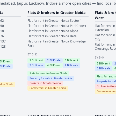
dabad, Jaipur, Lucknow, Indore & more open cities — find local b
da
Flats & brokers in
Greater Noida
Flats & bro
West
 62
Flat for rent in
Greater Noida
Sector 1
 50
Flat for rent in
Greater Noida
Pari Chowk
Flat for rent in
Extension
 18
Flat for rent in
Greater Noida
Alpha
Flat for rent in
 76
Flat for rent in
Greater Noida
Beta
City
 137
Flat for rent in
Greater Noida
Knowledge
Flat for rent in
Park
 128
Crossings Rep
BY BHK
BY BHK
2
BHK rent
2
BHK sale
3
BHK rent
BHK rent
2
BHK rent
3
BHK sale
4
BHK rent
4
BHK sale
BHK sale
3
BHK sale
Flats for rent in
Greater Noida
Flats for rent i
Property for sale in
Greater Noida
Property for sa
Brokers in
Greater Noida
l in
Noida
Brokers in
Grea
Commercial in
Greater Noida
Commercial in