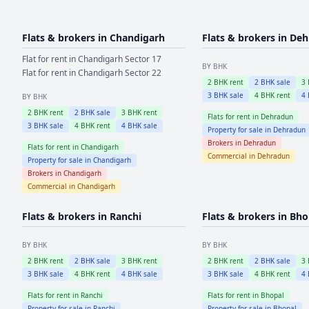
Flats & brokers in
Chandigarh
Flats & brokers in
Deh
Flat for rent in
Chandigarh
Sector 17
BY BHK
Flat for rent in
Chandigarh
Sector 22
2
BHK rent
2
BHK sale
3
3
BHK sale
4
BHK rent
4
BY BHK
2
BHK rent
2
BHK sale
3
BHK rent
Flats for rent in
Dehradun
3
BHK sale
4
BHK rent
4
BHK sale
Property for sale in
Dehradun
Brokers in
Dehradun
Flats for rent in
Chandigarh
Commercial in
Dehradun
Property for sale in
Chandigarh
Brokers in
Chandigarh
Commercial in
Chandigarh
Flats & brokers in
Ranchi
Flats & brokers in
Bho
BY BHK
BY BHK
2
BHK rent
2
BHK sale
3
BHK rent
2
BHK rent
2
BHK sale
3
3
BHK sale
4
BHK rent
4
BHK sale
3
BHK sale
4
BHK rent
4
Flats for rent in
Ranchi
Flats for rent in
Bhopal
Property for sale in
Ranchi
Property for sale in
Bhopal