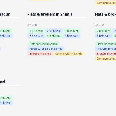
Commercial in
radun
Flats & brokers in
Shimla
Flats & bro
BY BHK
BY BHK
BHK rent
2
BHK rent
2
BHK sale
3
BHK rent
2
BHK rent
BHK sale
3
BHK sale
4
BHK rent
4
BHK sale
3
BHK sale
Flats for rent in
Shimla
Flats for rent i
Property for sale in
Shimla
Property for sa
Brokers in
Shimla
Commercial in
Shimla
Brokers in
Amri
Commercial in
pal
BHK rent
BHK sale