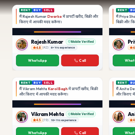
RENT
BUY
SELL
RENT
B
मैं
Rajesh Kumar
Dwarka
में प्रापर्टी खरीद, बिक्री और
मैं
Priya Sh
किराए में आपकी मदद
करूँगा।
बिक्री और क
Rajesh Kumar
Pr
Mobile Verified
4.8
4
(
42
)
6+ Yrs experience
Rajesh Kumar
Priya Sh
WhatsApp
Call
What
RENT
BUY
SELL
RENT
B
मैं
Vikram Mehta
Karol Bagh
में प्रापर्टी खरीद, बिक्री
मैं
Anita De
और किराए में आपकी मदद
करूँगा।
और किराए म
Vikram Mehta
An
Mobile Verified
4.5
4
(
19
)
10+ Yrs experience
Vikram Mehta
Anita Des
WhatsApp
Call
What