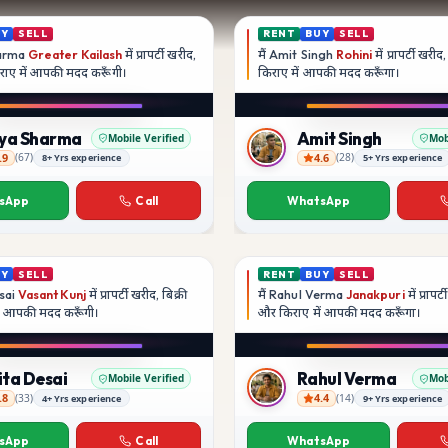
UY
SELL
RENT
BUY
SELL
arma
Greater Kailash
में प्रापर्टी खरीद,
मैं
Amit Singh
Rohini
में प्रापर्टी खरी
िराए में आपकी मदद
करूँगी।
किराए में आपकी मदद
करूँगा।
iya Sharma
Amit Singh
Mobile Verified
Mob
.9
4.6
(
67
)
(
28
)
8+ Yrs experience
5+ Yrs experience
arma
Amit Singh
sApp
Call
WhatsApp
UY
SELL
RENT
BUY
SELL
sai
Vasant Kunj
में प्रापर्टी खरीद, बिक्री
मैं
Rahul Verma
Janakpuri
में प्रापर्
ें आपकी मदद
करूँगी।
और किराए में आपकी मदद
करूँगा।
ita Desai
Rahul Verma
Mobile Verified
Mob
.8
4.4
(
33
)
(
14
)
4+ Yrs experience
9+ Yrs experience
ai
Rahul Verma
sApp
Call
WhatsApp