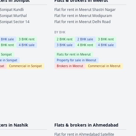
kers in
Sonipat
Flats & brokers in
Meerut
Sonipat
Kundli
Flat for rent in
Meerut
Shastri Nagar
Sonipat
Murthal
Flat for rent in
Meerut
Modipuram
Sonipat
Sector 14
Flat for rent in
Meerut
Delhi Road
BY BHK
2
BHK sale
3
BHK rent
2
BHK rent
2
BHK sale
3
BHK rent
4
BHK rent
4
BHK sale
3
BHK sale
4
BHK rent
4
BHK sale
n
Sonipat
Flats for rent in
Meerut
le in
Sonipat
Property for sale in
Meerut
pat
Commercial in
Sonipat
Brokers in
Meerut
Commercial in
Meerut
kers in
Nashik
Flats & brokers in
Ahmedabad
Flat for rent in
Ahmedabad
Satellite