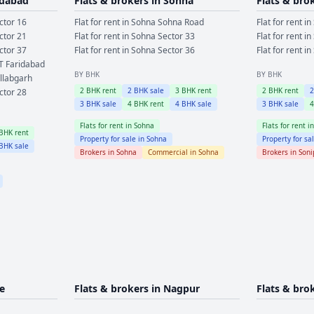
idabad
Flats & brokers in
Sohna
Flats & bro
ctor 16
Flat for rent in
Sohna
Sohna Road
Flat for rent in
ctor 21
Flat for rent in
Sohna
Sector 33
Flat for rent in
ctor 37
Flat for rent in
Sohna
Sector 36
Flat for rent in
T Faridabad
BY BHK
BY BHK
llabgarh
2
BHK rent
2
BHK sale
3
BHK rent
2
BHK rent
ctor 28
3
BHK sale
4
BHK rent
4
BHK sale
3
BHK sale
Flats for rent in
Sohna
Flats for rent i
BHK rent
Property for sale in
Sohna
Property for sa
BHK sale
Brokers in
Sohna
Commercial in
Sohna
Brokers in
Soni
e
Flats & brokers in
Nagpur
Flats & bro