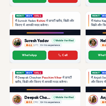
RENT
BUY
SELL
RENT
B
मैं
Suresh Yadav
Rohini
में प्रापर्टी खरीद, बिक्री और
मैं
Neha Ka
किराए में आपकी मदद
करूँगा।
बिक्री और क
Suresh Yadav
Ne
Mobile Verified
4.6
4
(
27
)
11+ Yrs experience
Suresh Yadav
Neha Kap
WhatsApp
Call
What
RENT
BUY
SELL
RENT
B
मैं
Deepak Chauhan
Paschim Vihar
में प्रापर्टी
मैं
Anjali S
खरीद, बिक्री और किराए में आपकी मदद
करूँगा।
और किराए म
Deepak Chauhan
An
Mobile Verified
4.6
4
(
36
)
13+ Yrs experience