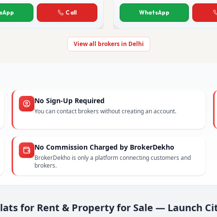
xena
Rakesh Bhatia
sApp
Call
WhatsApp
View all brokers in Delhi
No Sign-Up Required
You can contact brokers without creating an account.
No Commission Charged by BrokerDekho
BrokerDekho is only a platform connecting customers and
brokers.
lats for Rent & Property for Sale — Launch Ci