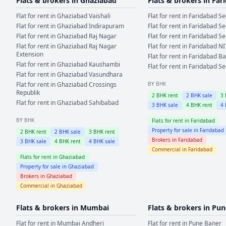
Flats & brokers in
Ghaziabad
Flats & brokers in
Far
Flat for rent in
Ghaziabad
Vaishali
Flat for rent in
Faridabad
Se
Flat for rent in
Ghaziabad
Indirapuram
Flat for rent in
Faridabad
Se
Flat for rent in
Ghaziabad
Raj Nagar
Flat for rent in
Faridabad
Se
Flat for rent in
Ghaziabad
Raj Nagar
Flat for rent in
Faridabad
NI
Extension
Flat for rent in
Faridabad
Ba
Flat for rent in
Ghaziabad
Kaushambi
Flat for rent in
Faridabad
Se
Flat for rent in
Ghaziabad
Vasundhara
Flat for rent in
Ghaziabad
Crossings
BY BHK
Republik
2
BHK rent
2
BHK sale
3
Flat for rent in
Ghaziabad
Sahibabad
3
BHK sale
4
BHK rent
4
BY BHK
Flats for rent in
Faridabad
Property for sale in
Faridabad
2
BHK rent
2
BHK sale
3
BHK rent
Brokers in
Faridabad
3
BHK sale
4
BHK rent
4
BHK sale
Commercial in
Faridabad
Flats for rent in
Ghaziabad
Property for sale in
Ghaziabad
Brokers in
Ghaziabad
Commercial in
Ghaziabad
Flats & brokers in
Mumbai
Flats & brokers in
Pun
Flat for rent in
Mumbai
Andheri
Flat for rent in
Pune
Baner