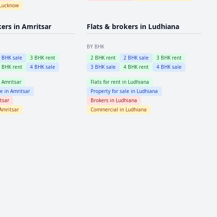
Lucknow
kers in
Amritsar
Flats & brokers in
Ludhiana
BY BHK
2
BHK sale
3
BHK rent
2
BHK rent
2
BHK sale
3
BHK rent
4
BHK rent
4
BHK sale
3
BHK sale
4
BHK rent
4
BHK sale
n
Amritsar
Flats for rent in
Ludhiana
le in
Amritsar
Property for sale in
Ludhiana
tsar
Brokers in
Ludhiana
Amritsar
Commercial in
Ludhiana