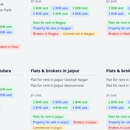
BY BHK
BY BHK
di
2
BHK rent
2
BHK sale
3
BHK rent
2
BHK rent
on Park
3
BHK sale
4
BHK rent
4
BHK sale
3
BHK sale
Flats for rent in
Nagpur
Flats for rent i
BHK rent
Property for sale in
Nagpur
Property for sa
BHK sale
Brokers in
Nagpur
Commercial in
Nagpur
Brokers in
Nas
okers in
Pune
odara
Flats & brokers in
Jaipur
Flats & bro
Flat for rent in
Jaipur
Vaishali Nagar
Flat for rent in
Flat for rent in
Jaipur
Mansarovar
Flat for rent in
BHK rent
BHK sale
BY BHK
BY BHK
2
BHK rent
2
BHK sale
3
BHK rent
2
BHK rent
3
BHK sale
4
BHK rent
4
BHK sale
3
BHK sale
Flats for rent in
Jaipur
Flats for rent i
Property for sale in
Jaipur
Brokers in
Jaipur
Property for sa
Commercial in
Jaipur
Brokers in
Luc