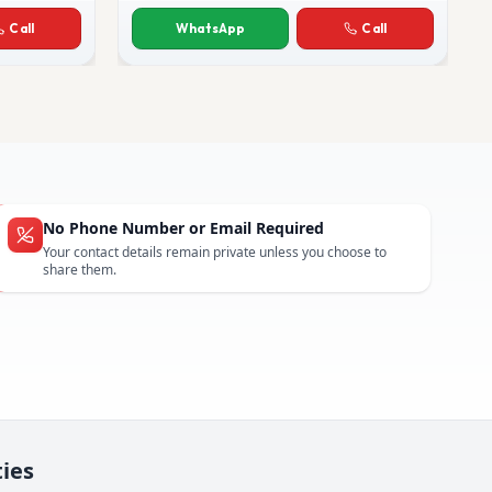
Sunita Arora
Call
WhatsApp
Call
No Phone Number or Email Required
Your contact details remain private unless you choose to
share them.
ties