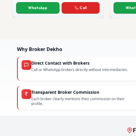
Deepak Chauhan
Anjali Sa
WhatsApp
Call
What
Why Broker Dekho
Direct Contact with Brokers
Call or WhatsApp brokers directly without intermediaries.
Transparent Broker Commission
Each broker clearly mentions their commission on their
profile.
F