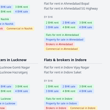
Flat for rent in
Ahmedabad
Bopal
2
BHK sale
3
BHK rent
Flat for rent in
Ahmedabad
SG Highway
4
BHK rent
4
BHK sale
BY BHK
n
Nashik
2
BHK rent
2
BHK sale
3
BHK rent
le in
Nashik
3
BHK sale
4
BHK rent
4
BHK sale
hik
Commercial in
Nashik
Flats for rent in
Ahmedabad
Property for sale in
Ahmedabad
Brokers in
Ahmedabad
Commercial in
Ahmedabad
kers in
Lucknow
Flats & brokers in
Indore
Lucknow
Gomti Nagar
Flat for rent in
Indore
Vijay Nagar
Lucknow
Hazratganj
Flat for rent in
Indore
Saket
BY BHK
2
BHK sale
3
BHK rent
2
BHK rent
2
BHK sale
3
BHK rent
4
BHK rent
4
BHK sale
3
BHK sale
4
BHK rent
4
BHK sale
n
Lucknow
Flats for rent in
Indore
le in
Lucknow
Property for sale in
Indore
know
Brokers in
Indore
Commercial in
Indore