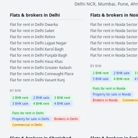
Delhi NCR, Mumbai, Pune, Ahme
Flats & brokers in
Delhi
Flats & brokers in
Noi
Flat for rent in
Delhi
Dwarka
Flat for rent in
Noida
Sector
Flat for rent in
Delhi
Saket
Flat for rent in
Noida
Sector
Flat for rent in
Delhi
Rohini
Flat for rent in
Noida
Sector
Flat for rent in
Delhi
Lajpat Nagar
Flat for rent in
Noida
Sector
Flat for rent in
Delhi
Karol Bagh
Flat for rent in
Noida
Sector
Flat for rent in
Delhi
Punjabi Bagh
Flat for rent in
Noida
Sector
Flat for rent in
Delhi
Hauz Khas
BY BHK
Flat for rent in
Delhi
Greater Kailash
2
BHK rent
2
BHK sale
3
Flat for rent in
Delhi
Connaught Place
3
BHK sale
4
BHK rent
4
Flat for rent in
Delhi
Vasant Kunj
Flats for rent in
Noida
BY BHK
Property for sale in
Noida
2
BHK rent
2
BHK sale
3
BHK rent
Brokers in
Noida
Commercia
3
BHK sale
4
BHK rent
4
BHK sale
Flats for rent in
Delhi
Property for sale in
Delhi
Brokers in
Delhi
Commercial in
Delhi