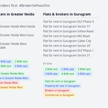
rokers first. #BrokerSePoochho
kers in
Greater Noida
Flats & brokers in
Gurugram
Flat for rent in
Gurugram
DLF Phase 4
Greater Noida West
Noida
Flat for rent in
Gurugram
Sector 57
Flat for rent in
Gurugram
Sohna Road
Greater Noida West
Gaur
Flat for rent in
Gurugram
MG Road
Flat for rent in
Gurugram
Cyber City
Greater Noida West
Flat for rent in
Gurugram
Sector 29
ublik
Flat for rent in
Gurugram
DLF Phase 1
Flat for rent in
Gurugram
Sector 31
2
BHK sale
3
BHK rent
BY BHK
4
BHK rent
4
BHK sale
2
BHK rent
2
BHK sale
3
BHK rent
n
Greater Noida West
3
BHK sale
4
BHK rent
4
BHK sale
le in
Greater Noida West
Flats for rent in
Gurugram
ter Noida West
Property for sale in
Gurugram
Greater Noida West
Brokers in
Gurugram
Commercial in
Gurugram