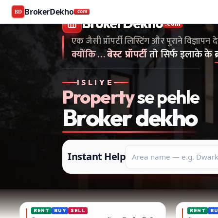
Buy and rent property in Delhi — mobile-verified brokers 
BrokerDekho
BD
.com
एक जैसी प्रॉपर्टी लिस्टिंग और पुराने विज्ञापन देखना है...स
BrokerDekho
.com
एक जैसी प्रॉपर्टी लिस्टिंग और पुराने विज्ञापन द
क्योंकि
…
बेस्ट प्रॉपर्टी
तो सिर्फ इलाके के
ISLIYE
Property
se pehle
Broker
dekho
Instant Help
RENT
BUY
SELL
RENT
B