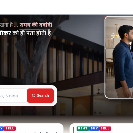
on Broker Dekho
मय की बर्बादी
क्योंकि... बेस्ट प्रॉपर्टी तो सिर्फ इलाके के ब्रोकर को ही पता होती है
ेखना है
…
समय की बर्बादी
ब्रोकर
को ही पता होती है
Search
UY
SELL
RENT
BUY
SELL