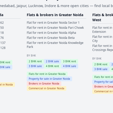
dabad, Jaipur, Lucknow, Indore & more open cities — find local b
da
Flats & brokers in
Greater Noida
Flats & bro
West
 62
Flat for rent in
Greater Noida
Sector 1
 50
Flat for rent in
Greater Noida
Pari Chowk
Flat for rent in
Extension
 18
Flat for rent in
Greater Noida
Alpha
Flat for rent in
 76
Flat for rent in
Greater Noida
Beta
City
 137
Flat for rent in
Greater Noida
Knowledge
Flat for rent in
Park
 128
Crossings Rep
BY BHK
BY BHK
2
BHK rent
2
BHK sale
3
BHK rent
BHK rent
2
BHK rent
3
BHK sale
4
BHK rent
4
BHK sale
BHK sale
3
BHK sale
Flats for rent in
Greater Noida
Flats for rent i
Property for sale in
Greater Noida
Property for sa
Brokers in
Greater Noida
l in
Noida
Brokers in
Grea
Commercial in
Greater Noida
Commercial in