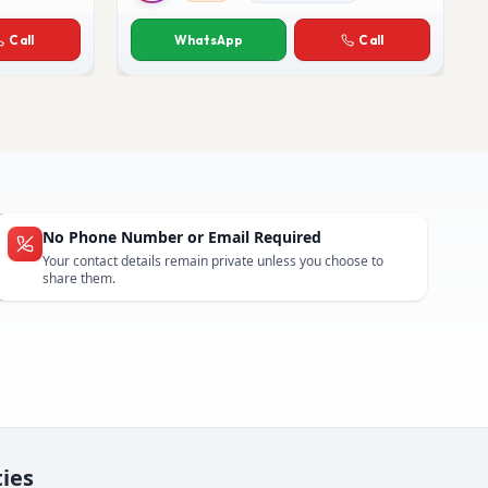
Rakesh Bhatia
Call
WhatsApp
Call
No Phone Number or Email Required
Your contact details remain private unless you choose to
share them.
ties