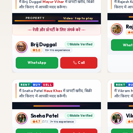
मैं
Brij Duggal
Mayur Vihar
में प्रापर्टी खरीद, बिक्री
मैं
Rajesh 
और किराए में आपकी मदद
करूँगा।
किराए में 
Play video
PROPERTY
Video · tap to play
Instagram
बिक्री
Ra
ऐसी और प्रॉपर्टी के लिए संपर्क करें
3 BHK
4
फ़्लैट
Rajesh K
Brij Duggal
Mobile Verified
What
5.0
15+ Yrs experience
Brij Duggal
Mayur Vihar
SFS Flats में उपलब्ध
WhatsApp
Call
₹1.5 Crore
RENT
BUY
SELL
RENT
B
मैं
Sneha Patel
Hauz Khas
में प्रापर्टी खरीद, बिक्री
मैं
Vikram 
और किराए में आपकी मदद
करूँगी।
और किराए म
Play video
Instagram
Sneha Patel
Vi
Mobile Verified
4.7
4
(
51
)
7+ Yrs experience
Sneha Patel
Vikram M