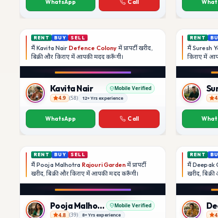
WhatsApp
Call
What
RENT
BUY
SELL
RENT
B
मैं
Kavita Nair
Defence Colony
में प्रापर्टी खरीद,
मैं
Suresh Y
बिक्री और किराए में आपकी मदद
करूँगी।
किराए में 
Play video
YouTube
Kavita Nair
Su
Mobile Verified
4.9
4
(
58
)
12+ Yrs experience
Kavita Nair
Suresh Y
WhatsApp
Call
What
RENT
BUY
SELL
RENT
B
मैं
Pooja Malhotra
Rajouri Garden
में प्रापर्टी
मैं
Deepak 
खरीद, बिक्री और किराए में आपकी मदद
करूँगी।
खरीद, बिक्र
Play video
YouTube
Pooja Malhotra
Mobile Verified
4.8
4
(
39
)
8+ Yrs experience