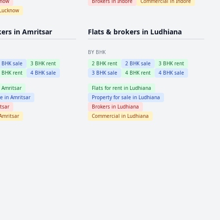
know
Brokers in
Indore
Commercial in
Indore
Lucknow
kers in
Amritsar
Flats & brokers in
Ludhiana
BY BHK
2
BHK sale
3
BHK rent
2
BHK rent
2
BHK sale
3
BHK rent
4
BHK rent
4
BHK sale
3
BHK sale
4
BHK rent
4
BHK sale
n
Amritsar
Flats for rent in
Ludhiana
le in
Amritsar
Property for sale in
Ludhiana
tsar
Brokers in
Ludhiana
Amritsar
Commercial in
Ludhiana