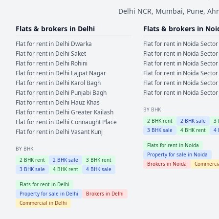
Delhi NCR, Mumbai, Pune, Ahme
Flats & brokers in
Delhi
Flats & brokers in
Noi
Flat for rent in
Delhi
Dwarka
Flat for rent in
Noida
Sector
Flat for rent in
Delhi
Saket
Flat for rent in
Noida
Sector
Flat for rent in
Delhi
Rohini
Flat for rent in
Noida
Sector
Flat for rent in
Delhi
Lajpat Nagar
Flat for rent in
Noida
Sector
Flat for rent in
Delhi
Karol Bagh
Flat for rent in
Noida
Sector
Flat for rent in
Delhi
Punjabi Bagh
Flat for rent in
Noida
Sector
Flat for rent in
Delhi
Hauz Khas
BY BHK
Flat for rent in
Delhi
Greater Kailash
2
BHK rent
2
BHK sale
3
Flat for rent in
Delhi
Connaught Place
3
BHK sale
4
BHK rent
4
Flat for rent in
Delhi
Vasant Kunj
Flats for rent in
Noida
BY BHK
Property for sale in
Noida
2
BHK rent
2
BHK sale
3
BHK rent
Brokers in
Noida
Commercia
3
BHK sale
4
BHK rent
4
BHK sale
Flats for rent in
Delhi
Property for sale in
Delhi
Brokers in
Delhi
Commercial in
Delhi