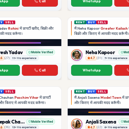
sApp
Call
WhatsApp
UY
SELL
RENT
BUY
SELL
adav
Rohini
में प्रापर्टी खरीद, बिक्री और
मैं
Neha Kapoor
Greater Kailash
म
आपकी मदद
करूँगा।
बिक्री और किराए में आपकी मदद
करूँगी।
Play video
Play video
YouTube
Instagram
resh Yadav
Neha Kapoor
Mobile Verified
Mob
.6
4.7
(
27
)
(
31
)
11+ Yrs experience
7+ Yrs experience
adav
Neha Kapoor
sApp
Call
WhatsApp
UY
SELL
RENT
BUY
SELL
Chauhan
Paschim Vihar
में प्रापर्टी
मैं
Anjali Saxena
Model Town
में प्र
ी और किराए में आपकी मदद
करूँगा।
और किराए में आपकी मदद
करूँगी।
Play video
Play video
Instagram
YouTube
Deepak Chauhan
Anjali Saxena
Mobile Verified
Mob
.6
4.7
(
36
)
(
22
)
13+ Yrs experience
6+ Yrs experience