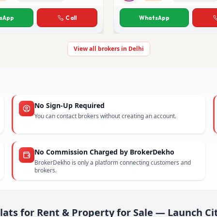
hauhan
Anjali Saxena
sApp
Call
WhatsApp
View all brokers in Delhi
No Sign-Up Required
You can contact brokers without creating an account.
No Commission Charged by BrokerDekho
BrokerDekho is only a platform connecting customers and
brokers.
lats for Rent & Property for Sale — Launch Ci