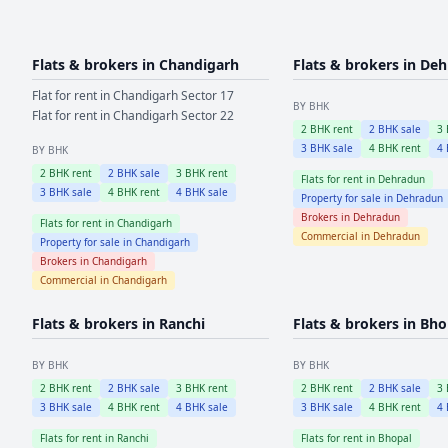
Flats & brokers in
Chandigarh
Flats & brokers in
Deh
Flat for rent in
Chandigarh
Sector 17
BY BHK
Flat for rent in
Chandigarh
Sector 22
2
BHK rent
2
BHK sale
3
3
BHK sale
4
BHK rent
4
BY BHK
2
BHK rent
2
BHK sale
3
BHK rent
Flats for rent in
Dehradun
3
BHK sale
4
BHK rent
4
BHK sale
Property for sale in
Dehradun
Brokers in
Dehradun
Flats for rent in
Chandigarh
Commercial in
Dehradun
Property for sale in
Chandigarh
Brokers in
Chandigarh
Commercial in
Chandigarh
Flats & brokers in
Ranchi
Flats & brokers in
Bho
BY BHK
BY BHK
2
BHK rent
2
BHK sale
3
BHK rent
2
BHK rent
2
BHK sale
3
3
BHK sale
4
BHK rent
4
BHK sale
3
BHK sale
4
BHK rent
4
Flats for rent in
Ranchi
Flats for rent in
Bhopal