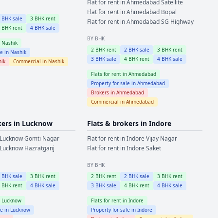
Flat for rent in
Ahmedabad
Satellite
Flat for rent in
Ahmedabad
Bopal
2
BHK sale
3
BHK rent
Flat for rent in
Ahmedabad
SG Highway
4
BHK rent
4
BHK sale
BY BHK
n
Nashik
2
BHK rent
2
BHK sale
3
BHK rent
le in
Nashik
3
BHK sale
4
BHK rent
4
BHK sale
hik
Commercial in
Nashik
Flats for rent in
Ahmedabad
Property for sale in
Ahmedabad
Brokers in
Ahmedabad
Commercial in
Ahmedabad
kers in
Lucknow
Flats & brokers in
Indore
Lucknow
Gomti Nagar
Flat for rent in
Indore
Vijay Nagar
Lucknow
Hazratganj
Flat for rent in
Indore
Saket
BY BHK
2
BHK sale
3
BHK rent
2
BHK rent
2
BHK sale
3
BHK rent
4
BHK rent
4
BHK sale
3
BHK sale
4
BHK rent
4
BHK sale
n
Lucknow
Flats for rent in
Indore
le in
Lucknow
Property for sale in
Indore