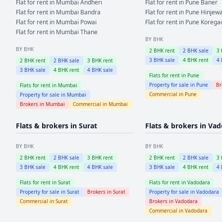
Flat for rent in
Mumbai
Andheri
Flat for rent in
Pune
Baner
Flat for rent in
Mumbai
Bandra
Flat for rent in
Pune
Hinjewa
Flat for rent in
Mumbai
Powai
Flat for rent in
Pune
Korega
Flat for rent in
Mumbai
Thane
BY BHK
BY BHK
2
BHK rent
2
BHK sale
3
3
BHK sale
4
BHK rent
4
2
BHK rent
2
BHK sale
3
BHK rent
3
BHK sale
4
BHK rent
4
BHK sale
Flats for rent in
Pune
Property for sale in
Pune
Br
Flats for rent in
Mumbai
Commercial in
Pune
Property for sale in
Mumbai
Brokers in
Mumbai
Commercial in
Mumbai
Flats & brokers in
Surat
Flats & brokers in
Vad
BY BHK
BY BHK
2
BHK rent
2
BHK sale
3
BHK rent
2
BHK rent
2
BHK sale
3
3
BHK sale
4
BHK rent
4
BHK sale
3
BHK sale
4
BHK rent
4
Flats for rent in
Surat
Flats for rent in
Vadodara
Property for sale in
Surat
Brokers in
Surat
Property for sale in
Vadodara
Commercial in
Surat
Brokers in
Vadodara
Commercial in
Vadodara