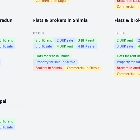
Commercial in
Jaipur
Brokers in
Luc
Commercial in
radun
Flats & brokers in
Shimla
Flats & bro
BY BHK
BY BHK
BHK rent
2
BHK rent
2
BHK sale
3
BHK rent
2
BHK rent
BHK sale
3
BHK sale
4
BHK rent
4
BHK sale
3
BHK sale
Flats for rent in
Shimla
Flats for rent i
Property for sale in
Shimla
Property for sa
Brokers in
Shimla
Commercial in
Shimla
Brokers in
Amri
Commercial in
pal
BHK rent
BHK sale