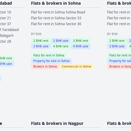
idabad
Flats & brokers in
Sohna
Flats & bro
ctor 16
Flat for rent in
Sohna
Sohna Road
Flat for rent in
ctor 21
Flat for rent in
Sohna
Sector 33
Flat for rent in
ctor 37
Flat for rent in
Sohna
Sector 36
Flat for rent in
T Faridabad
BY BHK
BY BHK
llabgarh
2
BHK rent
2
BHK sale
3
BHK rent
2
BHK rent
ctor 28
3
BHK sale
4
BHK rent
4
BHK sale
3
BHK sale
Flats for rent in
Sohna
Flats for rent i
BHK rent
Property for sale in
Sohna
Property for sa
BHK sale
Brokers in
Sohna
Commercial in
Sohna
Brokers in
Soni
e
Flats & brokers in
Nagpur
Flats & bro