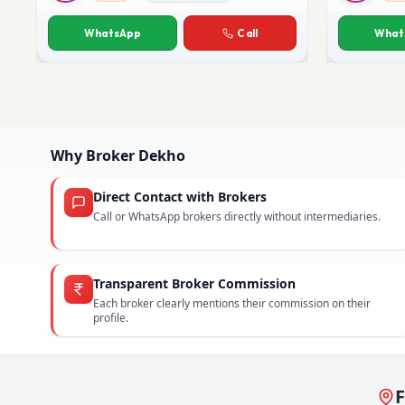
Pooja Malhotra
Deepak C
WhatsApp
Call
What
Why Broker Dekho
Direct Contact with Brokers
Call or WhatsApp brokers directly without intermediaries.
Transparent Broker Commission
Each broker clearly mentions their commission on their
profile.
F