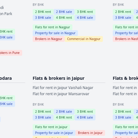
BY BHK
BY BHK
di
2
BHK rent
2
BHK sale
3
BHK rent
2
BHK rent
on Park
3
BHK sale
4
BHK rent
4
BHK sale
3
BHK sale
Flats for rent in
Nagpur
Flats for rent i
BHK rent
Property for sale in
Nagpur
Property for sa
BHK sale
Brokers in
Nagpur
Commercial in
Nagpur
Brokers in
Nas
okers in
Pune
odara
Flats & brokers in
Jaipur
Flats & bro
Flat for rent in
Jaipur
Vaishali Nagar
Flat for rent in
Flat for rent in
Jaipur
Mansarovar
Flat for rent in
BHK rent
BHK sale
BY BHK
BY BHK
2
BHK rent
2
BHK sale
3
BHK rent
2
BHK rent
3
BHK sale
4
BHK rent
4
BHK sale
3
BHK sale
Flats for rent in
Jaipur
Flats for rent i
Property for sale in
Jaipur
Brokers in
Jaipur
Property for sa