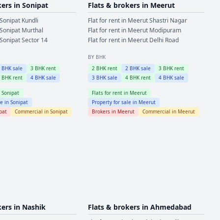
kers in
Sonipat
Flats & brokers in
Meerut
Sonipat
Kundli
Flat for rent in
Meerut
Shastri Nagar
Sonipat
Murthal
Flat for rent in
Meerut
Modipuram
Sonipat
Sector 14
Flat for rent in
Meerut
Delhi Road
BY BHK
2
BHK sale
3
BHK rent
2
BHK rent
2
BHK sale
3
BHK rent
4
BHK rent
4
BHK sale
3
BHK sale
4
BHK rent
4
BHK sale
n
Sonipat
Flats for rent in
Meerut
le in
Sonipat
Property for sale in
Meerut
pat
Commercial in
Sonipat
Brokers in
Meerut
Commercial in
Meerut
kers in
Nashik
Flats & brokers in
Ahmedabad