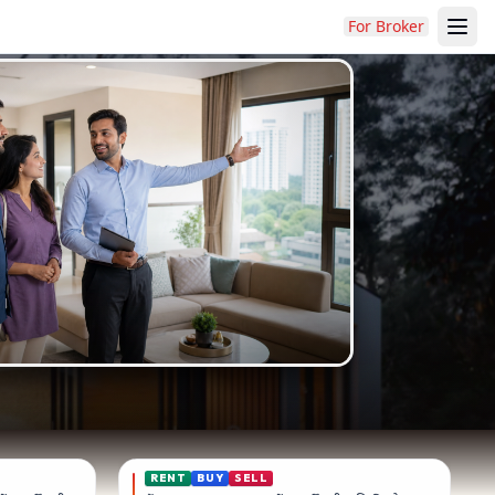
For Broker
RENT
BUY
SELL