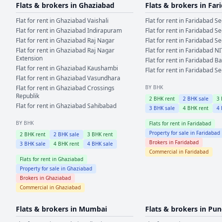
Flats & brokers in
Ghaziabad
Flats & brokers in
Far
Flat for rent in
Ghaziabad
Vaishali
Flat for rent in
Faridabad
Se
Flat for rent in
Ghaziabad
Indirapuram
Flat for rent in
Faridabad
Se
Flat for rent in
Ghaziabad
Raj Nagar
Flat for rent in
Faridabad
Se
Flat for rent in
Ghaziabad
Raj Nagar
Flat for rent in
Faridabad
NI
Extension
Flat for rent in
Faridabad
Ba
Flat for rent in
Ghaziabad
Kaushambi
Flat for rent in
Faridabad
Se
Flat for rent in
Ghaziabad
Vasundhara
Flat for rent in
Ghaziabad
Crossings
BY BHK
Republik
2
BHK rent
2
BHK sale
3
Flat for rent in
Ghaziabad
Sahibabad
3
BHK sale
4
BHK rent
4
BY BHK
Flats for rent in
Faridabad
Property for sale in
Faridabad
2
BHK rent
2
BHK sale
3
BHK rent
Brokers in
Faridabad
3
BHK sale
4
BHK rent
4
BHK sale
Commercial in
Faridabad
Flats for rent in
Ghaziabad
Property for sale in
Ghaziabad
Brokers in
Ghaziabad
Commercial in
Ghaziabad
Flats & brokers in
Mumbai
Flats & brokers in
Pun