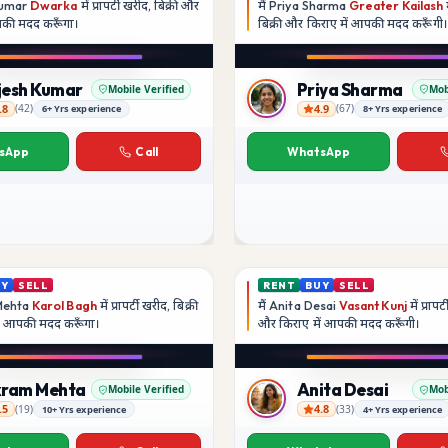
Kumar
Dwarka
में प्रापर्टी खरीद, बिक्री और
मैं
Priya Sharma
Greater Kailash
म
आपकी मदद
करूँगा।
बिक्री और किराए में आपकी मदद
करूँगी।
Play video
Play video
Instagram
YouTube
jesh Kumar
Priya Sharma
Mobile Verified
Mob
.8
4.9
(
42
)
(
67
)
6+ Yrs experience
8+ Yrs experience
umar
Priya Sharma
sApp
Call
WhatsApp
UY
SELL
RENT
BUY
SELL
Mehta
Karol Bagh
में प्रापर्टी खरीद, बिक्री
मैं
Anita Desai
Vasant Kunj
में प्रापर
ें आपकी मदद
करूँगा।
और किराए में आपकी मदद
करूँगी।
Play video
Play video
YouTube
YouTube
kram Mehta
Anita Desai
Mobile Verified
Mob
.5
4.8
(
19
)
(
33
)
10+ Yrs experience
4+ Yrs experience
ehta
Anita Desai